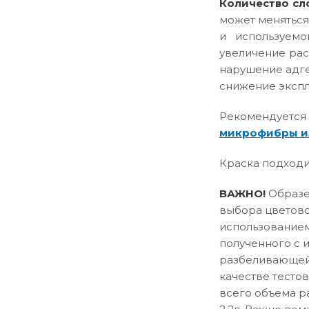
Количество сл
может меняться
и используемо
увеличение рас
нарушение адге
снижение эксплу
Рекомендуется
микрофибры и
Краска подходи
ВАЖНО!
Образец
выбора цветово
использованием
полученного с 
разбеливающей 
качестве тесто
всего объема р