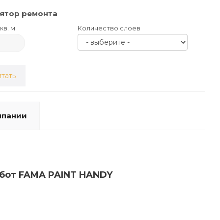
ятор ремонта
кв. м
Количество слоев
тать
мпании
абот FAMA PAINT HANDY