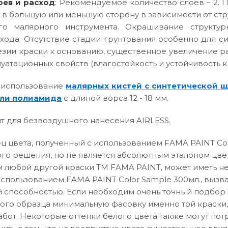
оев и расход
: Рекомендуемое количество слоев – 2. П
 в большую или меньшую сторону в зависимости от ст
го малярного инструмента. Окрашивание структур
хода. Отсутствие стадии грунтования особенно для с
зии краски к основанию, существенное увеличение р
атационных свойств (влагостойкость и устойчивость к
 использование
малярных кистей с синтетической 
ли полиамида
с длиной ворса 12 - 18 мм.
т для безвоздушного нанесения AIRLESS.
 цвета, полученный с использованием FAMA PAINT Col
го решения, но не является абсолютным эталоном цвет
 любой другой краски ТМ FAMA PAINT, может иметь не
использованием FAMA PAINT Color Sample 300мл., вызв
способностью. Если необходим очень точный подбор о
вого образца минимальную фасовку именно той краски,
абот. Некоторые оттенки белого цвета также могут по