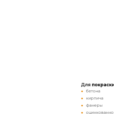
Д
ля
покраск
бетона
кирпича
фанеры
оцинкованно