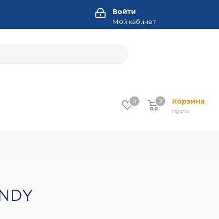
Войти
Мой кабинет
Корзина
0
0
пуста
ANDY