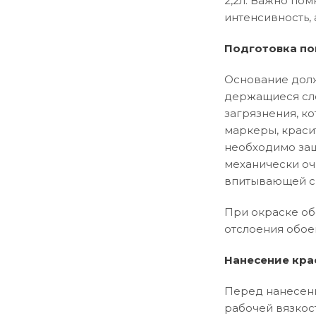
2,2л. Важно пом
интенсивность, 
Подготовка по
Основание долж
держащиеся сло
загрязнения, ко
маркеры, краси
необходимо заш
механически оч
впитывающей сп
При окраске об
отслоения обое
Нанесение кра
Перед нанесени
рабочей вязкос