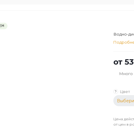
ЕМ
Водно-дис
Подробн
от
53
Много
Цвет
?
Выбери
Цена дейст
от цен в р