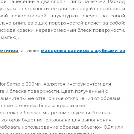
ри нанесении в два слоя - 1 литр на 6-7 м2. Расход
руктуры поверхности, её впитывающей способности
ной декоративной штукатурки влечёт за собой
ильно впитывающих поверхностей влечёт за собой:
асхода краски, неравномерный блеск поверхности,
 мытью).
щетиной
, а также
малярных валиков с шубками из
or Sample 300мл., является инструментом для
а и блеска поверхности. Цвет, полученный с
значительные оттеночные отклонения от образца,
анные степенью блеска краски и её
ттенка и блеска, мы рекомендуем выбрать в
 которая будет использована для выполнения
требовать использование образца объемом 0,9л или