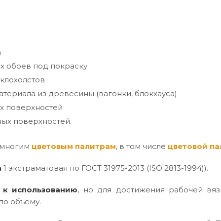
а
х обоев под покраску
клохолстов
териала из древесины (вагонки, блокхауса)
х поверхностей
ых поверхностей.
 многим
цветовым палитрам
, в том числе
цветовой па
а
1 экстраматовая по ГОСТ 31975-2013 (ISO 2813-1994)).
 к использованию
, но для достижения рабочей вяз
по объему.