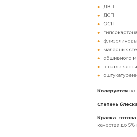
ДВП
ДСП
ОСП
гипсокартон
флизелиновы
малярных сте
обшивного ма
шпатлёванны
оштукатуренн
Колеруется
по
Степень блеск
Краска готова
качества до 5% 