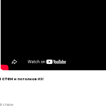
и стен
из:
и потолков
й стали