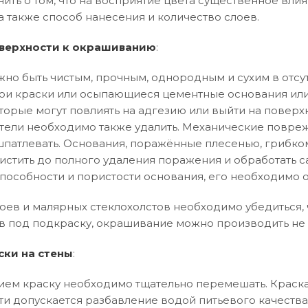
нить о том, что на восприятие цвета существенное влия
а также способ нанесения и количество слоев.
верхности к окрашиванию
:
но быть чистым, прочным, однородным и сухим в отсут
и краски или осыпающиеся цементные основания или
торые могут повлиять на адгезию или выйти на поверхн
тели необходимо также удалить. Механические повреж
патлевать. Основания, поражённые плесенью, грибко
истить до полного удаления поражения и обработать 
особности и пористости основания, его необходимо 
оев и малярных стеклохолстов необходимо убедиться, ч
в под подкраску, окрашивание можно производить не 
ски на стены
:
ем краску необходимо тщательно перемешать. Краска
ти допускается разбавление водой питьевого качества