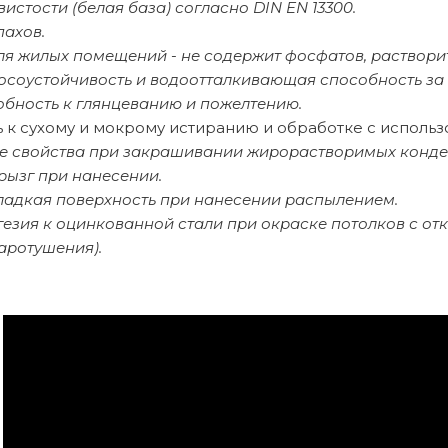
вистости (белая база) согласно DIN EN 13300.
пахов.
ля жилых помещений - не содержит фосфатов, раствори
осоустойчивость и водоотталкивающая способность за 
обность к глянцеванию и пожелтению.
ь к сухому и мокрому истиранию и обработке с исполь
 свойства при закрашивании жирорастворимых конден
рызг при нанесении.
ладкая поверхность при нанесении распылением.
гезия к оцинкованной стали при окраске потолков с о
аротушения).