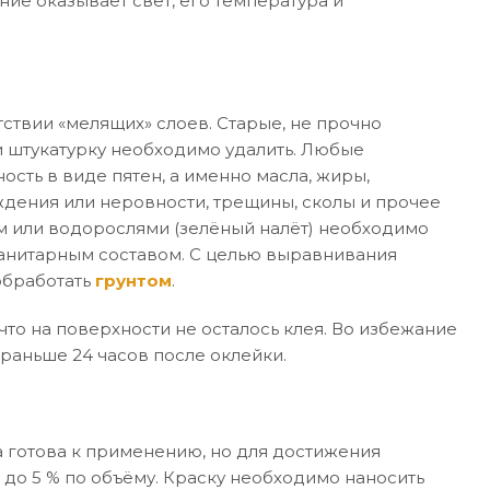
ние оказывает свет, его температура и
ствии «мелящих» слоев. Старые, не прочно
 штукатурку необходимо удалить. Любые
ость в виде пятен, а именно масла, жиры,
дения или неровности, трещины, сколы и прочее
м или водорослями (зелёный налёт) необходимо
санитарным составом. С целью выравнивания
обработать
грунтом
.
то на поверхности не осталось клея. Во избежание
раньше 24 часов после оклейки.
 готова к применению, но для достижения
 до 5 % по объёму. Краску необходимо наносить