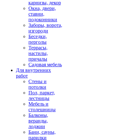
карнизы, декор
Окна, двери,
ставни,
подоконники
Заборы, ворота,
изгороди
Беседки,
перголы
Террасы,
настилы,
причалы
Садовая мебель
Для внутренних
работ
Стены и
потолки
Пол, паркет,
лестницы
Мебель и
столешницы
Балконы,
веранды,
лоджии
Бани, сауны,
парилки