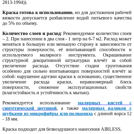
2813-1994)).
Краска готова к использованию
, но для достижения рабочей
вязкости допускается разбавление водой питьевого качества
до 5% по объему.
Количество слоев и расход
: Рекомендуемое количество слоев
– 2. При нанесении в два слоя - 1 литр на 6-7 м2. Расход может
меняться в большую или меньшую сторону в зависимости от
структуры поверхности, её впитывающей способности и
используемого малярного инструмента. Окрашивание
структурной декоративной штукатурки влечёт за собой
увеличение расхода. Отсутствие стадии грунтования
особенно для сильно впитывающих поверхностей влечёт за
собой: нарушение адгезии краски к основанию, существенное
увеличение расхода краски, неравномерный блеск
поверхности, снижение эксплуатационных свойств
(влагостойкость и устойчивость к мытью).
Рекомендуется использование
малярных кистей с
синтетической щетиной
, а также
малярных валиков с
шубками из микрофибры или полиамида
с длиной ворса 12
- 18 мм.
Краска подходит для безвоздушного нанесения AIRLESS.