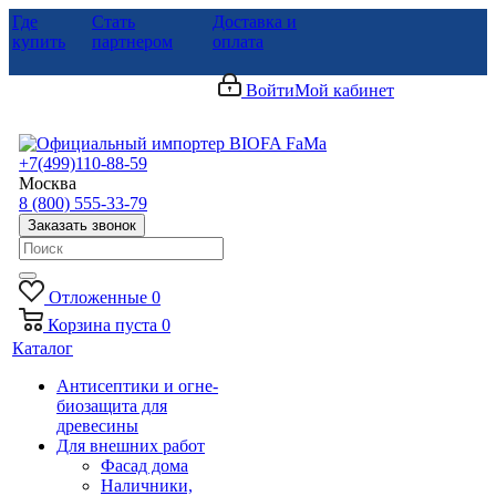
Где
Стать
Доставка и
купить
партнером
оплата
Войти
Мой кабинет
+7(499)110-88-59
Москва
8 (800) 555-33-79
Заказать звонок
Отложенные
0
Корзина
пуста
0
Каталог
Антисептики и огне-
биозащита для
древесины
Для внешних работ
Фасад дома
Наличники,