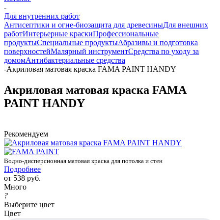
-
Для внутренних работ
Антисептики и огне-биозащита для древесины
Для внешних
работ
Интерьерные краски
Профессиональные
продукты
Специальные продукты
Абразивы и подготовка
поверхностей
Малярный инструмент
Средства по уходу за
домом
Антибактериальные средства
-
Акриловая матовая краска FAMA PAINT HANDY
Акриловая матовая краска FAMA
PAINT HANDY
Рекомендуем
Водно-дисперсионная матовая краска для потолка и стен
Подробнее
от
538 руб.
Много
?
Выберите цвет
Цвет