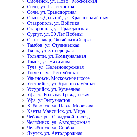
Смоленск, ул. Ново - Московская
Сочи, ул. Пластунская
Сочи, ул. Транспортная
Спасск-Дальний, ул. Краснознамённая
Ставрополь, ул. Войтика
Ставрополь, ул. Гражданская
Сургут, ул. 30 Лет Победы
Сыктывкар, Октябрьский пр-т
Тамбов, ул. Студинецкая
Тверь, ул. Затверецкая
Тольятти, ул. Коммунальная
Томск, ул. Нахимова
Тула, ул. Железнодорожная
Тюмень, ул. Республики
Ульяновск, Московское шоссе
Уссурийск, ул. Краснознамённая
Уссурийск, ул. Кузнечная
Уфа, ул.Большая Гражданская
Уфа, ул.Энтузиастов
Хабаровск, ул. Павла Морозова
Ханты-Мансийск, ул. Мира
Чебоксары, Складской проезд
Челябинск, ул. Автодорожная
Челябинск, ул. Свободы
Якутск, ул. Автодорожная