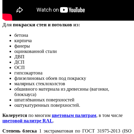
Д
ля
покраски стен
из:
и потолков
бетона
кирпича
фанеры
оцинкованной стали
ДВП
ДСП
ОСП
гипсокартона
флизелиновых обоев под покраску
малярных стеклохолстов
обшивного материала из древесины (вагонки,
блокхауса)
шпатлёванных поверхностей
оштукатуренных поверхностей.
Колеруется
по многим
цветовым палитрам
, в том числе
цветовой палитре RAL
.
Степень блеска
1 экстраматовая по ГОСТ 31975-2013 (ISO