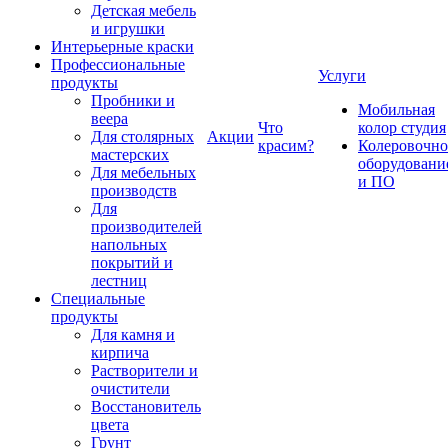
Детская мебель
и игрушки
Интерьерные краски
Профессиональные
Услуги
продукты
Пробники и
Мобильная
веера
Что
колор студия
Для столярных
Акции
красим?
Колеровочно
мастерских
оборудовани
Для мебельных
и ПО
производств
Для
производителей
напольных
покрытий и
лестниц
Специальные
продукты
Для камня и
кирпича
Растворители и
очистители
Восстановитель
цвета
Грунт