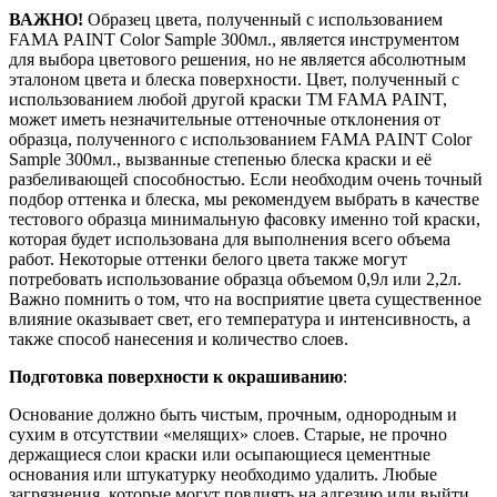
ВАЖНО!
Образец цвета, полученный с использованием
FAMA PAINT Color Sample 300мл., является инструментом
для выбора цветового решения, но не является абсолютным
эталоном цвета и блеска поверхности. Цвет, полученный с
использованием любой другой краски ТМ FAMA PAINT,
может иметь незначительные оттеночные отклонения от
образца, полученного с использованием FAMA PAINT Color
Sample 300мл., вызванные степенью блеска краски и её
разбеливающей способностью. Если необходим очень точный
подбор оттенка и блеска, мы рекомендуем выбрать в качестве
тестового образца минимальную фасовку именно той краски,
которая будет использована для выполнения всего объема
работ. Некоторые оттенки белого цвета также могут
потребовать использование образца объемом 0,9л или 2,2л.
Важно помнить о том, что на восприятие цвета существенное
влияние оказывает свет, его температура и интенсивность, а
также способ нанесения и количество слоев.
Подготовка поверхности к окрашиванию
:
Основание должно быть чистым, прочным, однородным и
сухим в отсутствии «мелящих» слоев. Старые, не прочно
держащиеся слои краски или осыпающиеся цементные
основания или штукатурку необходимо удалить. Любые
загрязнения, которые могут повлиять на адгезию или выйти