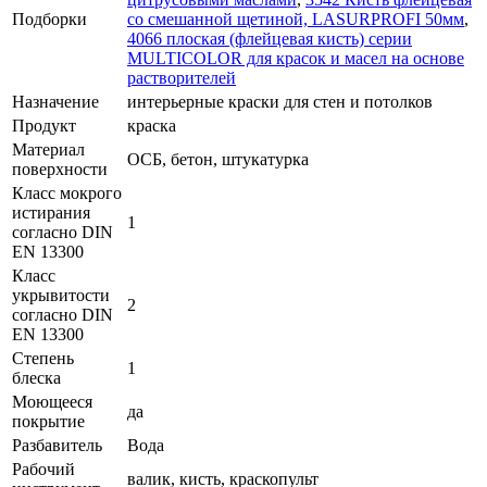
Подборки
со смешанной щетиной, LASURPROFI 50мм
,
4066 плоская (флейцевая кисть) серии
MULTICOLOR для красок и масел на основе
растворителей
Назначение
интерьерные краски для стен и потолков
Продукт
краска
Материал
ОСБ, бетон, штукатурка
поверхности
Класс мокрого
истирания
1
согласно DIN
EN 13300
Класс
укрывитости
2
согласно DIN
EN 13300
Степень
1
блеска
Моющееся
да
покрытие
Разбавитель
Вода
Рабочий
валик, кисть, краскопульт