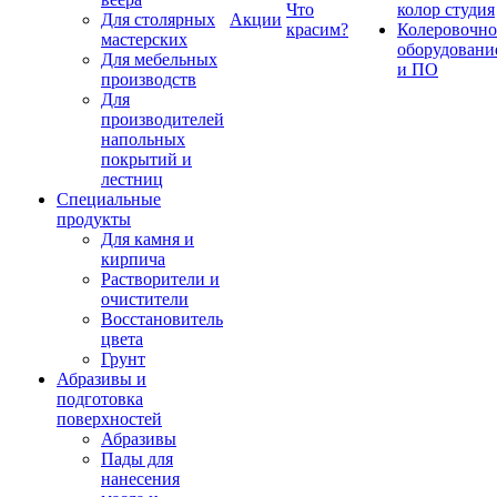
Что
колор студия
Для столярных
Акции
красим?
Колеровочно
мастерских
оборудовани
Для мебельных
и ПО
производств
Для
производителей
напольных
покрытий и
лестниц
Специальные
продукты
Для камня и
кирпича
Растворители и
очистители
Восстановитель
цвета
Грунт
Абразивы и
подготовка
поверхностей
Абразивы
Пады для
нанесения