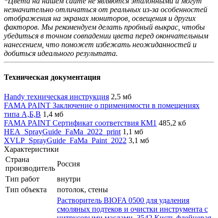
*Цвета на нашем сайте не являются эталонными и могут
незначительно отличаться от реальных из-за особенностей
отображения на экранах мониторов, освещения и других
факторов. Мы рекомендуем делать пробный выкрас, чтобы
убедиться в точном совпадении цвета перед окончательным
нанесением, что поможет избежать неожиданностей и
добиться идеального результата.
Техническая документация
Handy техническая инструкция
2,5 мб
FAMA PAINT Заключение о применимости в помещениях
типа А,Б,В
1,4 мб
FAMA PAINT Сертификат соответствия КМ1
485,2 кб
HEA_SprayGuide_FaMa_2022_print
1,1 мб
XVLP_SprayGuide_FaMa_Paint_2022
3,1 мб
Характеристики
Страна
Россия
производитель
Тип работ
внутри
Тип объекта
потолок, стены
Растворитель BIOFA 0500 для удаления
смоляных подтеков и очистки инструмента с
цитрусовыми маслами
,
3542 Кисть флейцевая