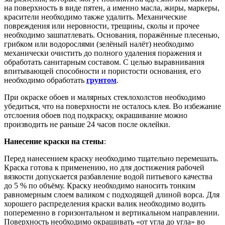
на поверхность в виде пятен, а именно масла, жиры, маркеры,
красители необходимо также удалить. Механические
повреждения или неровности, трещины, сколы и прочее
необходимо зашпатлевать. Основания, поражённые плесенью,
грибком или водорослями (зелёный налёт) необходимо
механически очистить до полного удаления поражения и
обработать санитарным составом. С целью выравнивания
впитывающей способности и пористости основания, его
необходимо обработать
грунтом
.
При окраске обоев и малярных стеклохолстов необходимо
убедиться, что на поверхности не осталось клея. Во избежание
отслоения обоев под подкраску, окрашивание можно
производить не раньше 24 часов после оклейки.
Нанесение краски на стены
:
Перед нанесением краску необходимо тщательно перемешать.
Краска готова к применению, но для достижения рабочей
вязкости допускается разбавление водой питьевого качества
до 5 % по объёму. Краску необходимо наносить тонким
равномерным слоем валиком с подходящей длиной ворса. Для
хорошего распределения краски валик необходимо водить
попеременно в горизонтальном и вертикальном направлении.
Поверхность необходимо окрашивать «от угла до угла» во