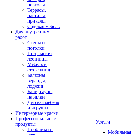
перголы
Террасы,
настилы,
причалы
Садовая мебель
Для внутренних
работ
Стены и
потолки
Пол, паркет,
лестницы
Мебель и
столешницы
Балконы,
веранды,
лоджии
Бани, сауны,
парилки
Детская мебель
и игрушки
Интерьерные краски
Профессиональные
Услуги
продукты
Пробники и
Мобильная
веера