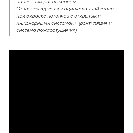
нанесении распылением.
Отличная адгезия к оцинкованной стали
при окраске потолков с открытыми
инженерными системами (вентиляция и
система пожаротушения).