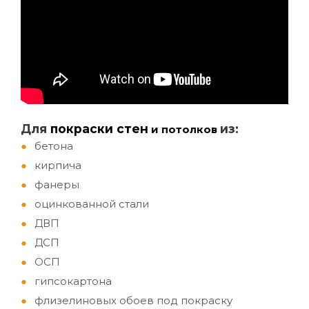
Д
ля
покраски стен
из:
и потолков
бетона
кирпича
фанеры
оцинкованной стали
ДВП
ДСП
ОСП
гипсокартона
флизелиновых обоев под покраску