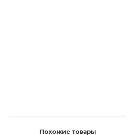
РЕКОМЕНДУЕМ
АКЦИЯ
Растворитель BIOFA 0500 для удаления
смоляных подтеков и очистки инструмента
с цитрусовыми маслами
Много
Похожие товары