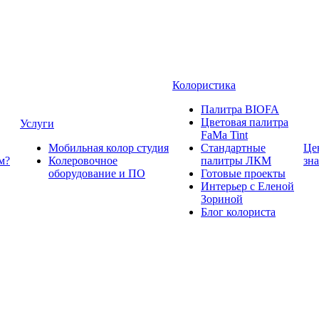
Колористика
Палитра BIOFA
Цветовая палитра
Услуги
FaMa Tint
Мобильная колор студия
Стандартные
Це
м?
Колеровочное
палитры ЛКМ
зн
оборудование и ПО
Готовые проекты
Интерьер с Еленой
Зориной
Блог колориста