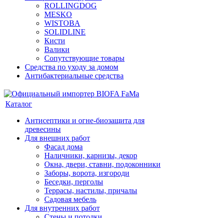
ROLLINGDOG
MESKO
WISTOBA
SOLIDLINE
Кисти
Валики
Сопутствующие товары
Средства по уходу за домом
Антибактериальные средства
Каталог
Антисептики и огне-биозащита для
древесины
Для внешних работ
Фасад дома
Наличники, карнизы, декор
Окна, двери, ставни, подоконники
Заборы, ворота, изгороди
Беседки, перголы
Террасы, настилы, причалы
Садовая мебель
Для внутренних работ
Стены и потолки