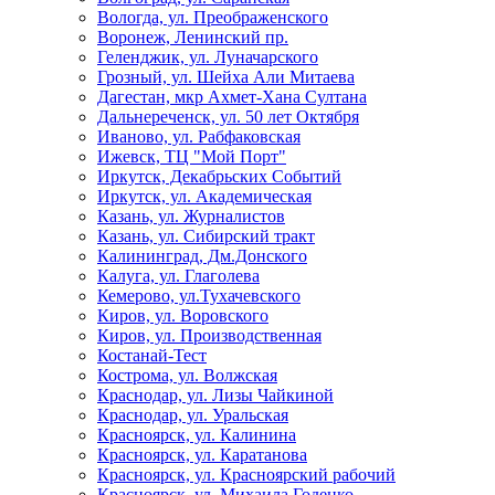
Вологда, ул. Преображенского
Воронеж, Ленинский пр.
Геленджик, ул. Луначарского
Грозный, ул. Шейха Али Митаева
Дагестан, мкр Ахмет-Хана Султана
Дальнереченск, ул. 50 лет Октября
Иваново, ул. Рабфаковская
Ижевск, ТЦ "Мой Порт"
Иркутск, Декабрьских Событий
Иркутск, ул. Академическая
Казань, ул. Журналистов
Казань, ул. Сибирский тракт
Калининград, Дм.Донского
Калуга, ул. Глаголева
Кемерово, ул.Тухачевского
Киров, ул. Воровского
Киров, ул. Производственная
Костанай-Тест
Кострома, ул. Волжская
Краснодар, ул. Лизы Чайкиной
Краснодар, ул. Уральская
Красноярск, ул. Калинина
Красноярск, ул. Каратанова
Красноярск, ул. Красноярский рабочий
Красноярск, ул. Михаила Годенко