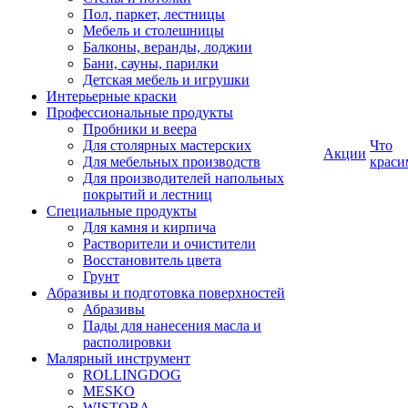
Пол, паркет, лестницы
Мебель и столешницы
Балконы, веранды, лоджии
Бани, сауны, парилки
Детская мебель и игрушки
Интерьерные краски
Профессиональные продукты
Пробники и веера
Для столярных мастерских
Что
Акции
Для мебельных производств
краси
Для производителей напольных
покрытий и лестниц
Специальные продукты
Для камня и кирпича
Растворители и очистители
Восстановитель цвета
Грунт
Абразивы и подготовка поверхностей
Абразивы
Пады для нанесения масла и
располировки
Малярный инструмент
ROLLINGDOG
MESKO
WISTOBA