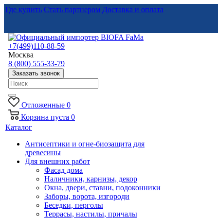
Где купить
Стать партнером
Доставка и оплата
+7(499)110-88-59
Москва
8 (800) 555-33-79
Заказать звонок
Отложенные
0
Корзина
пуста
0
Каталог
Антисептики и огне-биозащита для
древесины
Для внешних работ
Фасад дома
Наличники, карнизы, декор
Окна, двери, ставни, подоконники
Заборы, ворота, изгороди
Беседки, перголы
Террасы, настилы, причалы