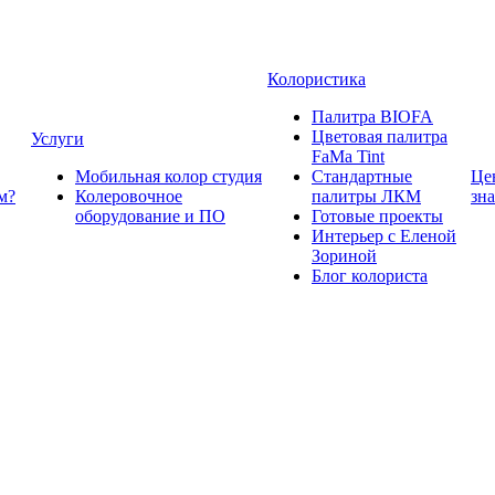
Колористика
Палитра BIOFA
Цветовая палитра
Услуги
FaMa Tint
Мобильная колор студия
Стандартные
Це
м?
Колеровочное
палитры ЛКМ
зн
оборудование и ПО
Готовые проекты
Интерьер с Еленой
Зориной
Блог колориста