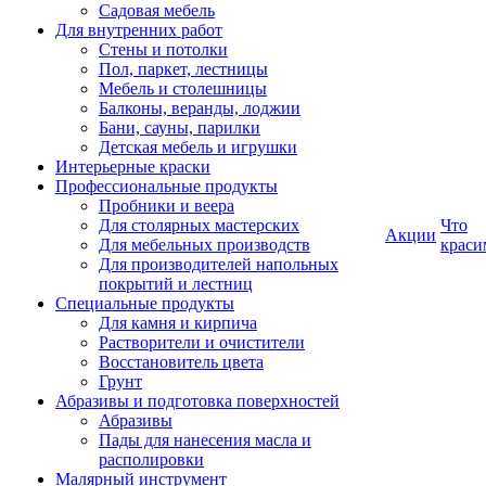
Садовая мебель
Для внутренних работ
Стены и потолки
Пол, паркет, лестницы
Мебель и столешницы
Балконы, веранды, лоджии
Бани, сауны, парилки
Детская мебель и игрушки
Интерьерные краски
Профессиональные продукты
Пробники и веера
Для столярных мастерских
Что
Акции
Для мебельных производств
краси
Для производителей напольных
покрытий и лестниц
Специальные продукты
Для камня и кирпича
Растворители и очистители
Восстановитель цвета
Грунт
Абразивы и подготовка поверхностей
Абразивы
Пады для нанесения масла и
располировки
Малярный инструмент