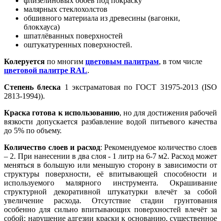
флизелиновых обоев под покраску
малярных стеклохолстов
обшивного материала из древесины (вагонки,
блокхауса)
шпатлёванных поверхностей
оштукатуренных поверхностей.
Колеруется
по многим
цветовым палитрам
, в том числе
цветовой палитре RAL
.
Степень блеска
1 экстраматовая по ГОСТ 31975-2013 (ISO
2813-1994)).
Краска готова к использованию
, но для достижения рабочей
вязкости допускается разбавление водой питьевого качества
до 5% по объему.
Количество слоев и расход
: Рекомендуемое количество слоев
– 2. При нанесении в два слоя - 1 литр на 6-7 м2. Расход может
меняться в большую или меньшую сторону в зависимости от
структуры поверхности, её впитывающей способности и
используемого малярного инструмента. Окрашивание
структурной декоративной штукатурки влечёт за собой
увеличение расхода. Отсутствие стадии грунтования
особенно для сильно впитывающих поверхностей влечёт за
собой: нарушение адгезии краски к основанию, существенное