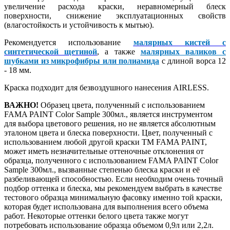
увеличение расхода краски, неравномерный блеск
поверхности, снижение эксплуатационных свойств
(влагостойкость и устойчивость к мытью).
Рекомендуется использование
малярных кистей с
синтетической щетиной
, а также
малярных валиков с
шубками из микрофибры или полиамида
с длиной ворса 12
- 18 мм.
Краска подходит для безвоздушного нанесения AIRLESS.
ВАЖНО!
Образец цвета, полученный с использованием
FAMA PAINT Color Sample 300мл., является инструментом
для выбора цветового решения, но не является абсолютным
эталоном цвета и блеска поверхности. Цвет, полученный с
использованием любой другой краски ТМ FAMA PAINT,
может иметь незначительные оттеночные отклонения от
образца, полученного с использованием FAMA PAINT Color
Sample 300мл., вызванные степенью блеска краски и её
разбеливающей способностью. Если необходим очень точный
подбор оттенка и блеска, мы рекомендуем выбрать в качестве
тестового образца минимальную фасовку именно той краски,
которая будет использована для выполнения всего объема
работ. Некоторые оттенки белого цвета также могут
потребовать использование образца объемом 0,9л или 2,2л.