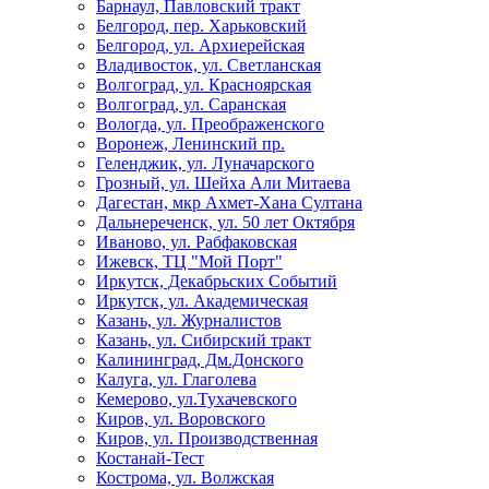
Барнаул, Павловский тракт
Белгород, пер. Харьковский
Белгород, ул. Архиерейская
Владивосток, ул. Светланская
Волгоград, ул. Красноярская
Волгоград, ул. Саранская
Вологда, ул. Преображенского
Воронеж, Ленинский пр.
Геленджик, ул. Луначарского
Грозный, ул. Шейха Али Митаева
Дагестан, мкр Ахмет-Хана Султана
Дальнереченск, ул. 50 лет Октября
Иваново, ул. Рабфаковская
Ижевск, ТЦ "Мой Порт"
Иркутск, Декабрьских Событий
Иркутск, ул. Академическая
Казань, ул. Журналистов
Казань, ул. Сибирский тракт
Калининград, Дм.Донского
Калуга, ул. Глаголева
Кемерово, ул.Тухачевского
Киров, ул. Воровского
Киров, ул. Производственная
Костанай-Тест
Кострома, ул. Волжская