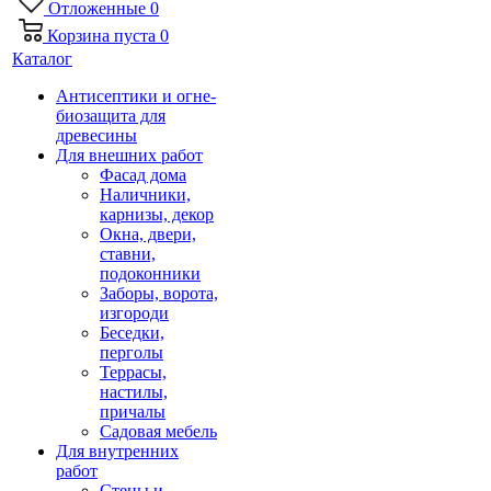
Отложенные
0
Корзина
пуста
0
Каталог
Антисептики и огне-
биозащита для
древесины
Для внешних работ
Фасад дома
Наличники,
карнизы, декор
Окна, двери,
ставни,
подоконники
Заборы, ворота,
изгороди
Беседки,
перголы
Террасы,
настилы,
причалы
Садовая мебель
Для внутренних
работ
Стены и