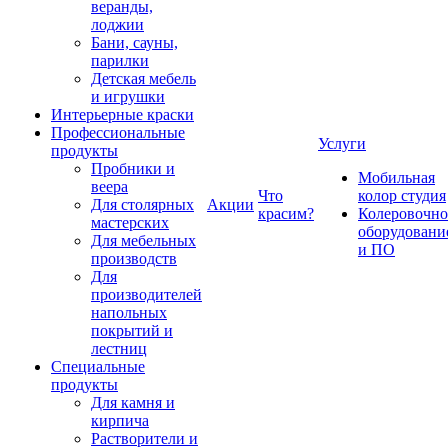
веранды,
лоджии
Бани, сауны,
парилки
Детская мебель
и игрушки
Интерьерные краски
Профессиональные
Услуги
продукты
Пробники и
Мобильная
веера
Что
колор студия
Для столярных
Акции
красим?
Колеровочно
мастерских
оборудовани
Для мебельных
и ПО
производств
Для
производителей
напольных
покрытий и
лестниц
Специальные
продукты
Для камня и
кирпича
Растворители и