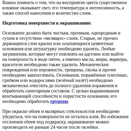
Важно помнить о том, что на восприятие цвета существенное
влияние оказывает свет, его температура и интенсивность, а
также способ нанесения и количество слоев.
Подготовка поверхности к окрашиванию
:
Основание должно быть чистым, прочным, однородным и
сухим в отсутствии «мелящих» слоев. Старые, не прочно
держащиеся слои краски или осыпающиеся цементные
основания или штукатурку необходимо удалить. Любые
загрязнения, которые могут повлиять на адгезию или выйти
на поверхность в виде пятен, а именно масла, жиры, маркеры,
красители необходимо также удалить. Механические
повреждения или неровности, трещины, сколы и прочее
необходимо зашпатлевать. Основания, поражённые плесенью,
грибком или водорослями (зелёный налёт) необходимо
механически очистить до полного удаления поражения и
обработать санитарным составом. С целью выравнивания
впитывающей способности и пористости основания, его
необходимо обработать
грунтом
.
При окраске обоев и малярных стеклохолстов необходимо
убедиться, что на поверхности не осталось клея. Во избежание
отслоения обоев под подкраску, окрашивание можно
производить не раньше 24 часов после оклейки.