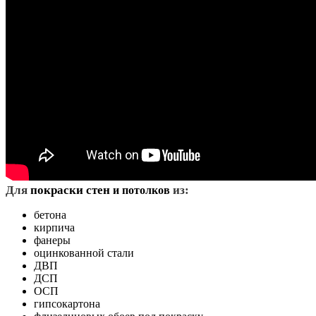
Д
ля
покраски стен
из:
и потолков
бетона
кирпича
фанеры
оцинкованной стали
ДВП
ДСП
ОСП
гипсокартона