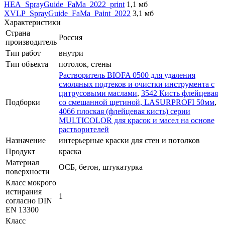
HEA_SprayGuide_FaMa_2022_print
1,1 мб
XVLP_SprayGuide_FaMa_Paint_2022
3,1 мб
Характеристики
Страна
Россия
производитель
Тип работ
внутри
Тип объекта
потолок, стены
Растворитель BIOFA 0500 для удаления
смоляных подтеков и очистки инструмента с
цитрусовыми маслами
,
3542 Кисть флейцевая
Подборки
со смешанной щетиной, LASURPROFI 50мм
,
4066 плоская (флейцевая кисть) серии
MULTICOLOR для красок и масел на основе
растворителей
Назначение
интерьерные краски для стен и потолков
Продукт
краска
Материал
ОСБ, бетон, штукатурка
поверхности
Класс мокрого
истирания
1
согласно DIN
EN 13300
Класс