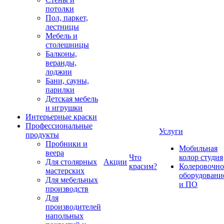
потолки
Пол, паркет,
лестницы
Мебель и
столешницы
Балконы,
веранды,
лоджии
Бани, сауны,
парилки
Детская мебель
и игрушки
Интерьерные краски
Профессиональные
Услуги
продукты
Пробники и
Мобильная
веера
Что
колор студия
Для столярных
Акции
красим?
Колеровочно
мастерских
оборудовани
Для мебельных
и ПО
производств
Для
производителей
напольных