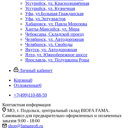
Уссурийск, ул. Краснознамённая
Уссурийск, ул. Кузнечная
Уфа, ул.Большая Гражданская
Уфа, ул.Энтузиастов
Хабаровск, ул. Павла Морозова
Ханты-Мансийск, ул. Мира
Чебоксары, Складской проезд
Челябинск, ул. Автодорожная
Челябинск, ул. Свободы
Якутск, ул. Автодорожная
Ялта, ул. Южнобережное шоссе
Ярославль, ул. Полушкина Роща
Личный кабинет
Корзина
0
Отложенные
0
+7(499)110-88-59
Контактная информация
МО, г. Подольск, центральный склад BIOFA FAMA.
Самовывоз для предварительно оформленных и оплаченных
заказов 9:00 - 18:00
shop@famaprofi.ru