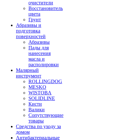
очистители
Восстановитель
цвета
Грунт
Абразивы и
подготовка
поверхностей
Абразивы
Пады для
нанесения
масла и
располировки
Малярный
инструмент
ROLLINGDOG
MESKO
WISTOBA
SOLIDLINE
Кисти
Валики
Сопутствующие
товары
Средства по уходу за
домом
Антибактериальные