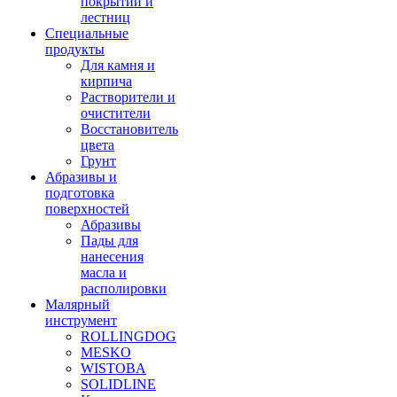
покрытий и
лестниц
Специальные
продукты
Для камня и
кирпича
Растворители и
очистители
Восстановитель
цвета
Грунт
Абразивы и
подготовка
поверхностей
Абразивы
Пады для
нанесения
масла и
располировки
Малярный
инструмент
ROLLINGDOG
MESKO
WISTOBA
SOLIDLINE