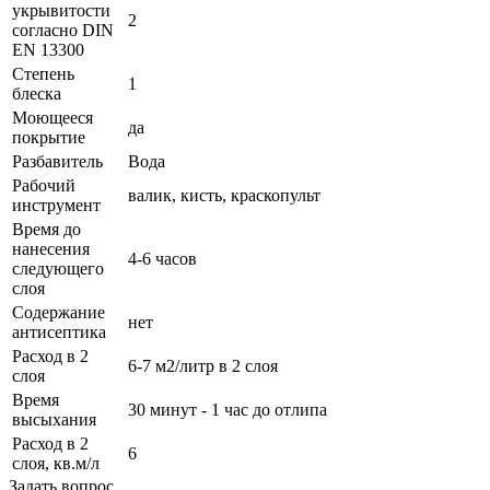
укрывитости
2
согласно DIN
EN 13300
Степень
1
блеска
Моющееся
да
покрытие
Разбавитель
Вода
Рабочий
валик, кисть, краскопульт
инструмент
Время до
нанесения
4-6 часов
следующего
слоя
Содержание
нет
антисептика
Расход в 2
6-7 м2/литр в 2 слоя
слоя
Время
30 минут - 1 час до отлипа
высыхания
Расход в 2
6
слоя, кв.м/л
Задать вопрос