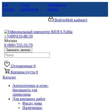
Где
Стать
Доставка и
купить
партнером
оплата
Войти
Мой кабинет
+7(499)110-88-59
Москва
8 (800) 555-33-79
Заказать звонок
Отложенные
0
Корзина
пуста
0
Каталог
Антисептики и огне-
биозащита для
древесины
Для внешних работ
Фасад дома
Наличники,