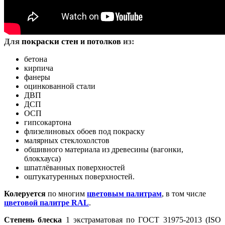
Д
ля
покраски стен
из:
и потолков
бетона
кирпича
фанеры
оцинкованной стали
ДВП
ДСП
ОСП
гипсокартона
флизелиновых обоев под покраску
малярных стеклохолстов
обшивного материала из древесины (вагонки,
блокхауса)
шпатлёванных поверхностей
оштукатуренных поверхностей.
Колеруется
по многим
цветовым палитрам
, в том числе
цветовой палитре RAL
.
Степень блеска
1 экстраматовая по ГОСТ 31975-2013 (ISO