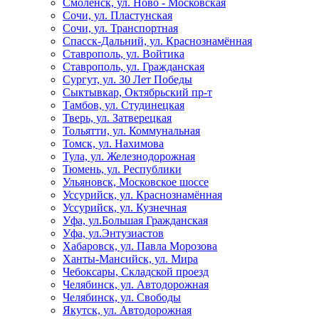
Смоленск, ул. Ново - Московская
Сочи, ул. Пластунская
Сочи, ул. Транспортная
Спасск-Дальний, ул. Краснознамённая
Ставрополь, ул. Войтика
Ставрополь, ул. Гражданская
Сургут, ул. 30 Лет Победы
Сыктывкар, Октябрьский пр-т
Тамбов, ул. Студинецкая
Тверь, ул. Затверецкая
Тольятти, ул. Коммунальная
Томск, ул. Нахимова
Тула, ул. Железнодорожная
Тюмень, ул. Республики
Ульяновск, Московское шоссе
Уссурийск, ул. Краснознамённая
Уссурийск, ул. Кузнечная
Уфа, ул.Большая Гражданская
Уфа, ул.Энтузиастов
Хабаровск, ул. Павла Морозова
Ханты-Мансийск, ул. Мира
Чебоксары, Складской проезд
Челябинск, ул. Автодорожная
Челябинск, ул. Свободы
Якутск, ул. Автодорожная