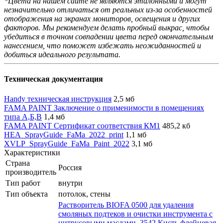
*Цвета на нашем сайте не являются эталонными и могут
незначительно отличаться от реальных из-за особенностей
отображения на экранах мониторов, освещения и других
факторов. Мы рекомендуем делать пробный выкрас, чтобы
убедиться в точном совпадении цвета перед окончательным
нанесением, что поможет избежать неожиданностей и
добиться идеального результата.
Техническая документация
Handy техническая инструкция
2,5 мб
FAMA PAINT Заключение о применимости в помещениях
типа А,Б,В
1,4 мб
FAMA PAINT Сертификат соответствия КМ1
485,2 кб
HEA_SprayGuide_FaMa_2022_print
1,1 мб
XVLP_SprayGuide_FaMa_Paint_2022
3,1 мб
Характеристики
Страна
Россия
производитель
Тип работ
внутри
Тип объекта
потолок, стены
Растворитель BIOFA 0500 для удаления
смоляных подтеков и очистки инструмента с
цитрусовыми маслами
,
3542 Кисть флейцевая