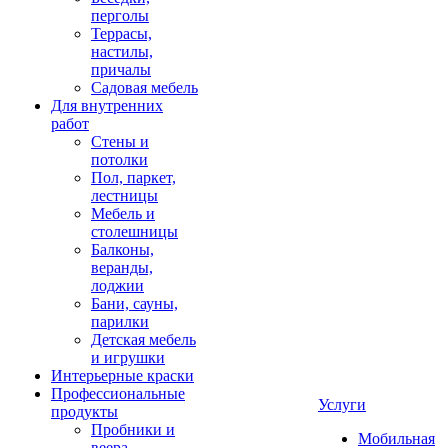
перголы
Террасы,
настилы,
причалы
Садовая мебель
Для внутренних
работ
Стены и
потолки
Пол, паркет,
лестницы
Мебель и
столешницы
Балконы,
веранды,
лоджии
Бани, сауны,
парилки
Детская мебель
и игрушки
Интерьерные краски
Профессиональные
Услуги
продукты
Пробники и
Мобильная
веера