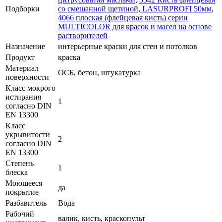
Подборки
со смешанной щетиной, LASURPROFI 50мм
,
4066 плоская (флейцевая кисть) серии
MULTICOLOR для красок и масел на основе
растворителей
Назначение
интерьерные краски для стен и потолков
Продукт
краска
Материал
ОСБ, бетон, штукатурка
поверхности
Класс мокрого
истирания
1
согласно DIN
EN 13300
Класс
укрывитости
2
согласно DIN
EN 13300
Степень
1
блеска
Моющееся
да
покрытие
Разбавитель
Вода
Рабочий
валик, кисть, краскопульт