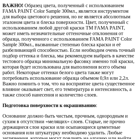
ВАЖНО!
Образец цвета, полученный с использованием
FAMA PAINT Color Sample 300мл., является инструментом
для выбора цветового решения, но не является абсолютным
эталоном цвета и блеска поверхности. Цвет, полученный с
использованием любой другой краски ТМ FAMA PAINT,
может иметь незначительные оттеночные отклонения от
образца, полученного с использованием FAMA PAINT Color
Sample 300мл., вызванные степенью блеска краски и её
разбеливающей способностью. Если необходим очень точный
подбор оттенка и блеска, мы рекомендуем выбрать в качестве
тестового образца минимальную фасовку именно той краски,
которая будет использована для выполнения всего объема
работ. Некоторые оттенки белого цвета также могут
потребовать использование образца объемом 0,9л или 2,2л.
Важно помнить о том, что на восприятие цвета существенное
влияние оказывает свет, его температура и интенсивность, а
также способ нанесения и количество слоев.
Подготовка поверхности к окрашиванию
:
Основание должно быть чистым, прочным, однородным и
сухим в отсутствии «мелящих» слоев. Старые, не прочно
держащиеся слои краски или осыпающиеся цементные
основания или штукатурку необходимо удалить. Любые
загрязнения, которые могут повлиять на адгезию или выйти