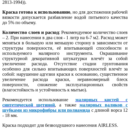
2813-1994)).
Краска готова к использованию
, но для достижения рабочей
вязкости допускается разбавление водой питьевого качества
до 5% по объему.
Количество слоев и расход
: Рекомендуемое количество слоев
– 2. При нанесении в два слоя - 1 литр на 6-7 м2. Расход может
меняться в большую или меньшую сторону в зависимости от
структуры поверхности, её впитывающей способности и
используемого малярного инструмента. Окрашивание
структурной декоративной штукатурки влечёт за собой
увеличение расхода. Отсутствие стадии грунтования
особенно для сильно впитывающих поверхностей влечёт за
собой: нарушение адгезии краски к основанию, существенное
увеличение расхода краски, неравномерный блеск
поверхности, снижение эксплуатационных свойств
(влагостойкость и устойчивость к мытью).
Рекомендуется использование
малярных кистей с
синтетической щетиной
, а также
малярных валиков с
шубками из микрофибры или полиамида
с длиной ворса 12
- 18 мм.
Краска подходит для безвоздушного нанесения AIRLESS.