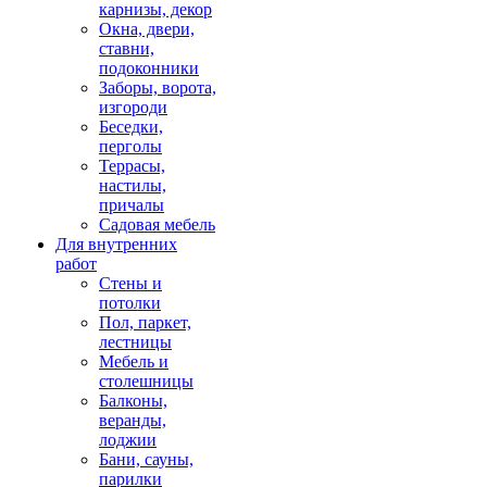
карнизы, декор
Окна, двери,
ставни,
подоконники
Заборы, ворота,
изгороди
Беседки,
перголы
Террасы,
настилы,
причалы
Садовая мебель
Для внутренних
работ
Стены и
потолки
Пол, паркет,
лестницы
Мебель и
столешницы
Балконы,
веранды,
лоджии
Бани, сауны,
парилки