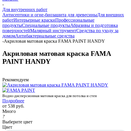
-
Для внутренних работ
Антисептики и огне-биозащита для древесины
Для внешних
работ
Интерьерные краски
Профессиональные
продукты
Специальные продукты
Абразивы и подготовка
поверхностей
Малярный инструмент
Средства по уходу за
домом
Антибактериальные средства
-
Акриловая матовая краска FAMA PAINT HANDY
Акриловая матовая краска FAMA
PAINT HANDY
Рекомендуем
Водно-дисперсионная матовая краска для потолка и стен
Подробнее
от
538 руб.
Много
?
Выберите цвет
Цвет