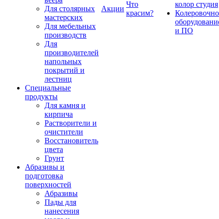
Что
колор студия
Для столярных
Акции
красим?
Колеровочно
мастерских
оборудовани
Для мебельных
и ПО
производств
Для
производителей
напольных
покрытий и
лестниц
Специальные
продукты
Для камня и
кирпича
Растворители и
очистители
Восстановитель
цвета
Грунт
Абразивы и
подготовка
поверхностей
Абразивы
Пады для
нанесения