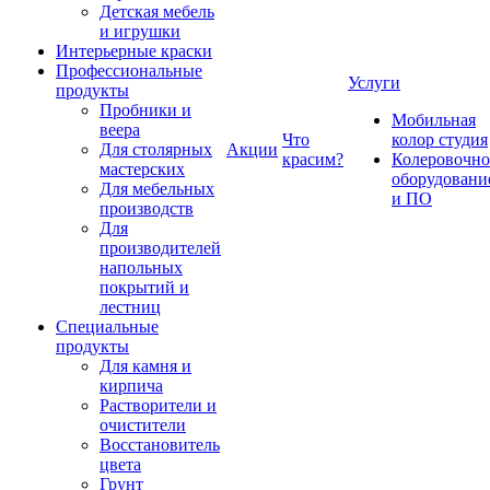
Детская мебель
и игрушки
Интерьерные краски
Профессиональные
Услуги
продукты
Пробники и
Мобильная
веера
Что
колор студия
Для столярных
Акции
красим?
Колеровочно
мастерских
оборудовани
Для мебельных
и ПО
производств
Для
производителей
напольных
покрытий и
лестниц
Специальные
продукты
Для камня и
кирпича
Растворители и
очистители
Восстановитель
цвета
Грунт