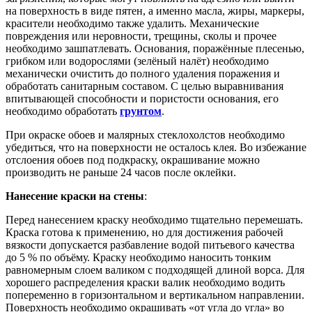
на поверхность в виде пятен, а именно масла, жиры, маркеры,
красители необходимо также удалить. Механические
повреждения или неровности, трещины, сколы и прочее
необходимо зашпатлевать. Основания, поражённые плесенью,
грибком или водорослями (зелёный налёт) необходимо
механически очистить до полного удаления поражения и
обработать санитарным составом. С целью выравнивания
впитывающей способности и пористости основания, его
необходимо обработать
грунтом
.
При окраске обоев и малярных стеклохолстов необходимо
убедиться, что на поверхности не осталось клея. Во избежание
отслоения обоев под подкраску, окрашивание можно
производить не раньше 24 часов после оклейки.
Нанесение краски на стены
:
Перед нанесением краску необходимо тщательно перемешать.
Краска готова к применению, но для достижения рабочей
вязкости допускается разбавление водой питьевого качества
до 5 % по объёму. Краску необходимо наносить тонким
равномерным слоем валиком с подходящей длиной ворса. Для
хорошего распределения краски валик необходимо водить
попеременно в горизонтальном и вертикальном направлении.
Поверхность необходимо окрашивать «от угла до угла» во