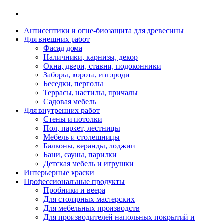
Антисептики и огне-биозащита для древесины
Для внешних работ
Фасад дома
Наличники, карнизы, декор
Окна, двери, ставни, подоконники
Заборы, ворота, изгороди
Беседки, перголы
Террасы, настилы, причалы
Садовая мебель
Для внутренних работ
Стены и потолки
Пол, паркет, лестницы
Мебель и столешницы
Балконы, веранды, лоджии
Бани, сауны, парилки
Детская мебель и игрушки
Интерьерные краски
Профессиональные продукты
Пробники и веера
Для столярных мастерских
Для мебельных производств
Для производителей напольных покрытий и