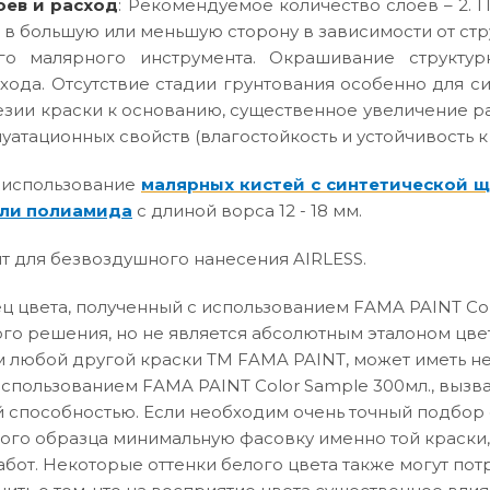
оев и расход
: Рекомендуемое количество слоев – 2. П
 в большую или меньшую сторону в зависимости от ст
го малярного инструмента. Окрашивание структур
хода. Отсутствие стадии грунтования особенно для с
зии краски к основанию, существенное увеличение р
атационных свойств (влагостойкость и устойчивость к
 использование
малярных кистей с синтетической 
ли полиамида
с длиной ворса 12 - 18 мм.
т для безвоздушного нанесения AIRLESS.
 цвета, полученный с использованием FAMA PAINT Col
го решения, но не является абсолютным эталоном цвет
 любой другой краски ТМ FAMA PAINT, может иметь не
использованием FAMA PAINT Color Sample 300мл., вызв
способностью. Если необходим очень точный подбор о
вого образца минимальную фасовку именно той краски,
абот. Некоторые оттенки белого цвета также могут по