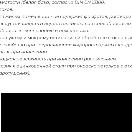
вистости (белая база) согласно DIN EN 13300.
пахов.
ля жилых помещений - не содержит фосфатов, раствори
осоустойчивость и водоотталкивающая способность за 
обность к глянцеванию и пожелтению.
ь к сухому и мокрому истиранию и обработке с исполь
 свойства при закрашивании жирорастворимых конден
рызг при нанесении.
ладкая поверхность при нанесении распылением.
гезия к оцинкованной стали при окраске потолков с о
аротушения).