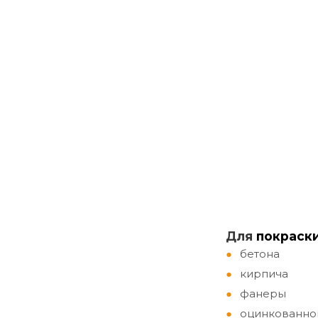
Д
ля
покраск
бетона
кирпича
фанеры
оцинкованно