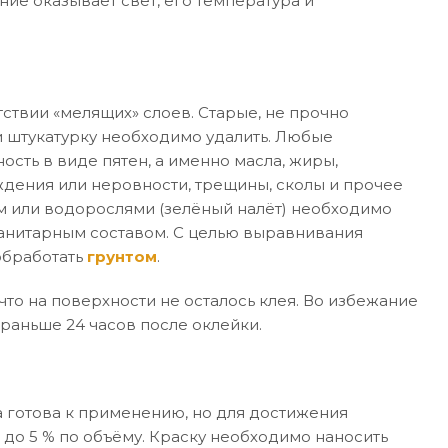
ние оказывает свет, его температура и
ствии «мелящих» слоев. Старые, не прочно
 штукатурку необходимо удалить. Любые
ость в виде пятен, а именно масла, жиры,
дения или неровности, трещины, сколы и прочее
м или водорослями (зелёный налёт) необходимо
санитарным составом. С целью выравнивания
обработать
грунтом
.
то на поверхности не осталось клея. Во избежание
раньше 24 часов после оклейки.
 готова к применению, но для достижения
 до 5 % по объёму. Краску необходимо наносить