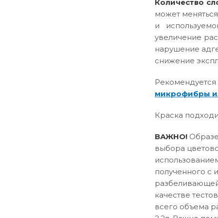
Количество сл
может меняться
и используемо
увеличение рас
нарушение адге
снижение эксплу
Рекомендуется
микрофибры и
Краска подходи
ВАЖНО!
Образец
выбора цветово
использованием
полученного с 
разбеливающей 
качестве тесто
всего объема р