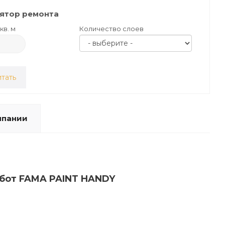
ятор ремонта
кв. м
Количество слоев
тать
мпании
абот FAMA PAINT HANDY