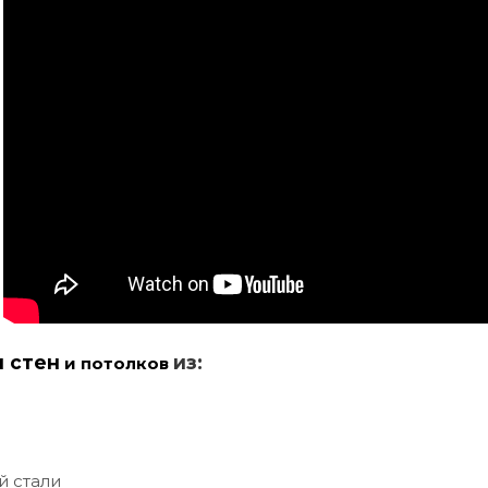
и стен
из:
и потолков
й стали