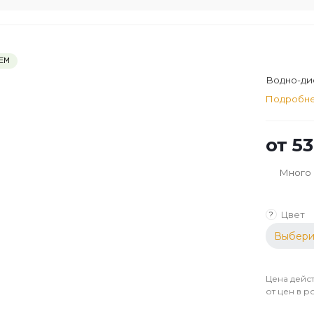
ЕМ
Водно-дис
Подробн
от
53
Много
Цвет
?
Выбери
Цена дейст
от цен в р