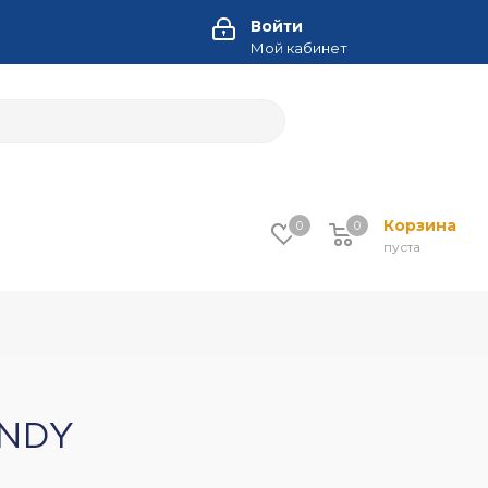
Войти
Мой кабинет
Корзина
0
0
пуста
ANDY