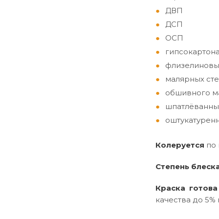
ДВП
ДСП
ОСП
гипсокартон
флизелиновы
малярных сте
обшивного ма
шпатлёванны
оштукатуренн
Колеруется
по
Степень блеск
Краска готова
качества до 5% 