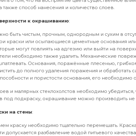
нить о том, что на восприятие цвета существенное влия
а также способ нанесения и количество слоев.
верхности к окрашиванию
:
но быть чистым, прочным, однородным и сухим в отсут
и краски или осыпающиеся цементные основания или
торые могут повлиять на адгезию или выйти на поверхн
тели необходимо также удалить. Механические повреж
патлевать. Основания, поражённые плесенью, грибко
истить до полного удаления поражения и обработать 
особности и пористости основания, его необходимо 
оев и малярных стеклохолстов необходимо убедиться, ч
в под подкраску, окрашивание можно производить не 
ски на стены
:
ем краску необходимо тщательно перемешать. Краска
ти допускается разбавление водой питьевого качества