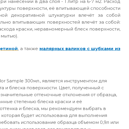
ри нанесении в два слоя - 1 литр на 6-7 м2. Расход
руктуры поверхности, её впитывающей способности
ной декоративной штукатурки влечёт за собой
ильно впитывающих поверхностей влечёт за собой:
асхода краски, неравномерный блеск поверхности,
 мытью).
щетиной
, а также
малярных валиков с шубками из
or Sample 300мл., является инструментом для
а и блеска поверхности. Цвет, полученный с
значительные оттеночные отклонения от образца,
анные степенью блеска краски и её
ттенка и блеска, мы рекомендуем выбрать в
 которая будет использована для выполнения
требовать использование образца объемом 0,9л или