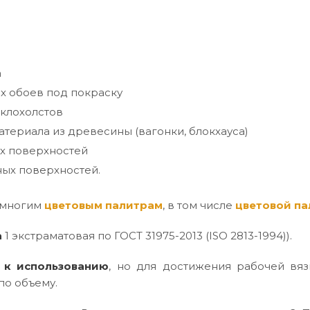
а
х обоев под покраску
клохолстов
териала из древесины (вагонки, блокхауса)
х поверхностей
ых поверхностей.
 многим
цветовым палитрам
, в том числе
цветовой па
а
1 экстраматовая по ГОСТ 31975-2013 (ISO 2813-1994)).
 к использованию
, но для достижения рабочей вяз
по объему.