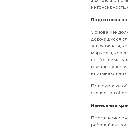
2,2л. Важно пом
интенсивность, 
Подготовка по
Основание долж
держащиеся сло
загрязнения, ко
маркеры, краси
необходимо заш
механически оч
впитывающей сп
При окраске об
отслоения обое
Нанесение кра
Перед нанесени
рабочей вязкос