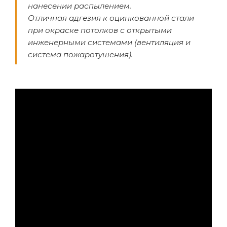
нанесении распылением.
Отличная адгезия к оцинкованной стали
при окраске потолков с открытыми
инженерными системами (вентиляция и
система пожаротушения).