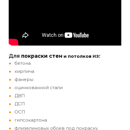
Д
ля
покраски стен
из:
и потолков
бетона
кирпича
фанеры
оцинкованной стали
ДВП
ДСП
ОСП
гипсокартона
флизелиновых обоев под покраску