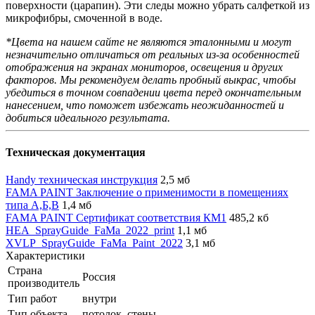
поверхности (царапин). Эти следы можно убрать салфеткой из
микрофибры, смоченной в воде.
*Цвета на нашем сайте не являются эталонными и могут
незначительно отличаться от реальных из-за особенностей
отображения на экранах мониторов, освещения и других
факторов. Мы рекомендуем делать пробный выкрас, чтобы
убедиться в точном совпадении цвета перед окончательным
нанесением, что поможет избежать неожиданностей и
добиться идеального результата.
Техническая документация
Handy техническая инструкция
2,5 мб
FAMA PAINT Заключение о применимости в помещениях
типа А,Б,В
1,4 мб
FAMA PAINT Сертификат соответствия КМ1
485,2 кб
HEA_SprayGuide_FaMa_2022_print
1,1 мб
XVLP_SprayGuide_FaMa_Paint_2022
3,1 мб
Характеристики
Страна
Россия
производитель
Тип работ
внутри
Тип объекта
потолок, стены