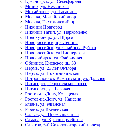
Красноярск, ул. Семафорная
Минск, ул. Неманская
Михайловск, ул. Гагарина
Москва, Можайский двор
Москва, Нахимовский пр.
Нижний Новгород
Нижний Тагил, ул. Пархоменко
Новокузнецк, ул. Щорса
Новороссийск, пр. Ленина
Новороссийск, ул. Снайпера Рубахо
Новороссийск, ул.Пионерская
Новосибирск, ул. Фабричная
Обнинск, Киевское ш., 33
Пермь, ул. 25 лет Октября
Пермь, ул. Новогайвинская
Петропавловск-Камчатский, ул. Дальняя
Пятигорск, Георгиевское шоссе
Пятигорск, ул. Беговая
Ростов-на-Дону, Кольцевая
Ростов-на-Дону, ул. Нансена
Рязань, ул. Рязанская
Рязань, ул.Введенская
Сальск, ул. Промышленная
Самара, ул. Красноармейская
Саратов, 6-й Соколовогорский проезд