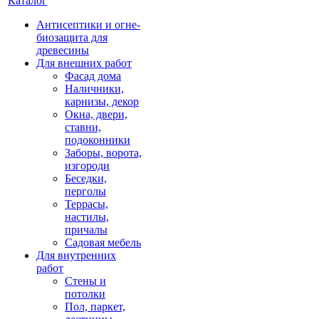
Каталог
Антисептики и огне-
биозащита для
древесины
Для внешних работ
Фасад дома
Наличники,
карнизы, декор
Окна, двери,
ставни,
подоконники
Заборы, ворота,
изгороди
Беседки,
перголы
Террасы,
настилы,
причалы
Садовая мебель
Для внутренних
работ
Стены и
потолки
Пол, паркет,