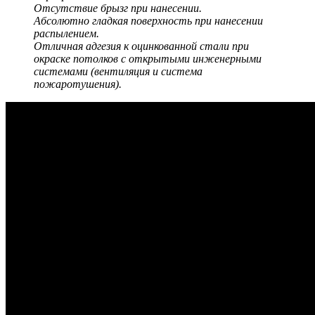
Отсутствие брызг при нанесении.
Абсолютно гладкая поверхность при нанесении
распылением.
Отличная адгезия к оцинкованной стали при
окраске потолков с открытыми инженерными
системами (вентиляция и система
пожаротушения).