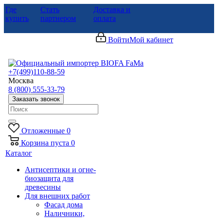
Где
Стать
Доставка и
купить
партнером
оплата
Войти
Мой кабинет
+7(499)110-88-59
Москва
8 (800) 555-33-79
Заказать звонок
Отложенные
0
Корзина
пуста
0
Каталог
Антисептики и огне-
биозащита для
древесины
Для внешних работ
Фасад дома
Наличники,