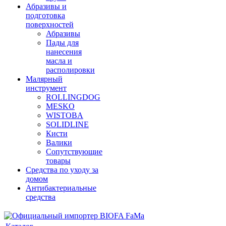
Абразивы и
подготовка
поверхностей
Абразивы
Пады для
нанесения
масла и
располировки
Малярный
инструмент
ROLLINGDOG
MESKO
WISTOBA
SOLIDLINE
Кисти
Валики
Сопутствующие
товары
Средства по уходу за
домом
Антибактериальные
средства