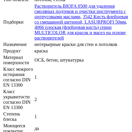
Растворитель BIOFA 0500 для удаления
смоляных подтеков и очистки инструмента с
цитрусовыми маслами
,
3542 Кисть флейцевая
Подборки
со смешанной щетиной, LASURPROFI 50мм
,
4066 плоская (флейцевая кисть) серии
MULTICOLOR для красок и масел на основе
растворителей
Назначение
интерьерные краски для стен и потолков
Продукт
краска
Материал
ОСБ, бетон, штукатурка
поверхности
Класс мокрого
истирания
1
согласно DIN
EN 13300
Класс
укрывитости
2
согласно DIN
EN 13300
Степень
1
блеска
Моющееся
да
покрытие