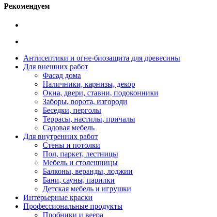
Рекомендуем
Антисептики и огне-биозащита для древесины
Для внешних работ
Фасад дома
Наличники, карнизы, декор
Окна, двери, ставни, подоконники
Заборы, ворота, изгороди
Беседки, перголы
Террасы, настилы, причалы
Садовая мебель
Для внутренних работ
Стены и потолки
Пол, паркет, лестницы
Мебель и столешницы
Балконы, веранды, лоджии
Бани, сауны, парилки
Детская мебель и игрушки
Интерьерные краски
Профессиональные продукты
Пробники и веера