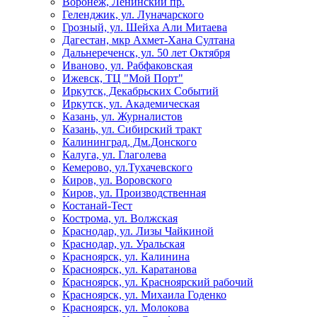
Воронеж, Ленинский пр.
Геленджик, ул. Луначарского
Грозный, ул. Шейха Али Митаева
Дагестан, мкр Ахмет-Хана Султана
Дальнереченск, ул. 50 лет Октября
Иваново, ул. Рабфаковская
Ижевск, ТЦ "Мой Порт"
Иркутск, Декабрьских Событий
Иркутск, ул. Академическая
Казань, ул. Журналистов
Казань, ул. Сибирский тракт
Калининград, Дм.Донского
Калуга, ул. Глаголева
Кемерово, ул.Тухачевского
Киров, ул. Воровского
Киров, ул. Производственная
Костанай-Тест
Кострома, ул. Волжская
Краснодар, ул. Лизы Чайкиной
Краснодар, ул. Уральская
Красноярск, ул. Калинина
Красноярск, ул. Каратанова
Красноярск, ул. Красноярский рабочий
Красноярск, ул. Михаила Годенко
Красноярск, ул. Молокова