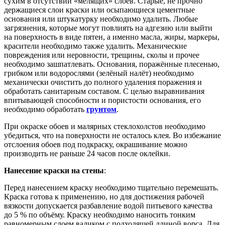
сухим в отсутствии «мелящих» слоев. Старые, не прочно
держащиеся слои краски или осыпающиеся цементные
основания или штукатурку необходимо удалить. Любые
загрязнения, которые могут повлиять на адгезию или выйти
на поверхность в виде пятен, а именно масла, жиры, маркеры,
красители необходимо также удалить. Механические
повреждения или неровности, трещины, сколы и прочее
необходимо зашпатлевать. Основания, поражённые плесенью,
грибком или водорослями (зелёный налёт) необходимо
механически очистить до полного удаления поражения и
обработать санитарным составом. С целью выравнивания
впитывающей способности и пористости основания, его
необходимо обработать
грунтом
.
При окраске обоев и малярных стеклохолстов необходимо
убедиться, что на поверхности не осталось клея. Во избежание
отслоения обоев под подкраску, окрашивание можно
производить не раньше 24 часов после оклейки.
Нанесение краски на стены
:
Перед нанесением краску необходимо тщательно перемешать.
Краска готова к применению, но для достижения рабочей
вязкости допускается разбавление водой питьевого качества
до 5 % по объёму. Краску необходимо наносить тонким
равномерным слоем валиком с подходящей длиной ворса. Для