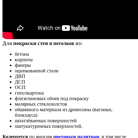
Д
ля
покраски стен
из:
и потолков
бетона
кирпича
фанеры
оцинкованной стали
ДВП
ДСП
ОСП
гипсокартона
флизелиновых обоев под покраску
малярных стеклохолстов
обшивного материала из древесины (вагонки,
блокхауса)
шпатлёванных поверхностей
оштукатуренных поверхностей.
Колеруется
по многим
цветовым палитрам
, в том числе