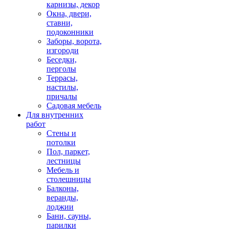
карнизы, декор
Окна, двери,
ставни,
подоконники
Заборы, ворота,
изгороди
Беседки,
перголы
Террасы,
настилы,
причалы
Садовая мебель
Для внутренних
работ
Стены и
потолки
Пол, паркет,
лестницы
Мебель и
столешницы
Балконы,
веранды,
лоджии
Бани, сауны,
парилки