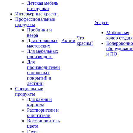
Детская мебель
и игрушки
Интерьерные краски
Профессиональные
Услуги
продукты
Пробники и
Мобильная
веера
Что
колор студия
Для столярных
Акции
красим?
Колеровочно
мастерских
оборудовани
Для мебельных
и ПО
производств
Для
производителей
напольных
покрытий и
лестниц
Специальные
продукты
Для камня и
кирпича
Растворители и
очистители
Восстановитель
цвета
Грунт