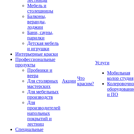
лестницы
Мебель и
столешницы
Балконы,
веранды,
лоджии
Бани, сауны,
парилки
Детская мебель
и игрушки
Интерьерные краски
Профессиональные
Услуги
продукты
Пробники и
Мобильная
веера
Что
колор студия
Для столярных
Акции
красим?
Колеровочно
мастерских
оборудовани
Для мебельных
и ПО
производств
Для
производителей
напольных
покрытий и
лестниц
Специальные