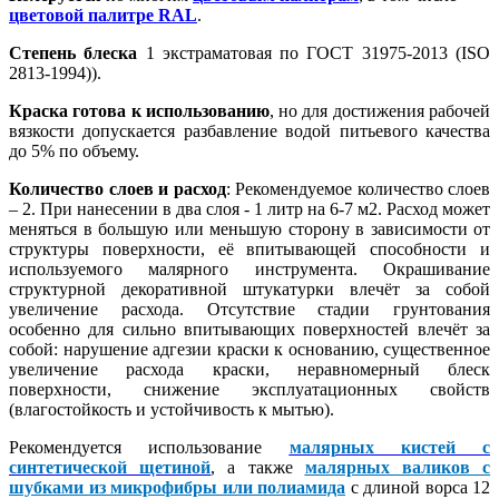
цветовой палитре RAL
.
Степень блеска
1 экстраматовая по ГОСТ 31975-2013 (ISO
2813-1994)).
Краска готова к использованию
, но для достижения рабочей
вязкости допускается разбавление водой питьевого качества
до 5% по объему.
Количество слоев и расход
: Рекомендуемое количество слоев
– 2. При нанесении в два слоя - 1 литр на 6-7 м2. Расход может
меняться в большую или меньшую сторону в зависимости от
структуры поверхности, её впитывающей способности и
используемого малярного инструмента. Окрашивание
структурной декоративной штукатурки влечёт за собой
увеличение расхода. Отсутствие стадии грунтования
особенно для сильно впитывающих поверхностей влечёт за
собой: нарушение адгезии краски к основанию, существенное
увеличение расхода краски, неравномерный блеск
поверхности, снижение эксплуатационных свойств
(влагостойкость и устойчивость к мытью).
Рекомендуется использование
малярных кистей с
синтетической щетиной
, а также
малярных валиков с
шубками из микрофибры или полиамида
с длиной ворса 12