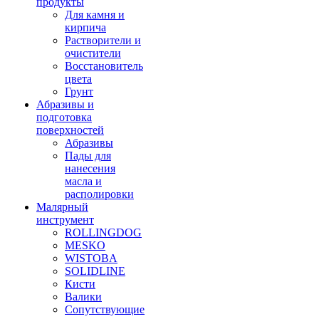
продукты
Для камня и
кирпича
Растворители и
очистители
Восстановитель
цвета
Грунт
Абразивы и
подготовка
поверхностей
Абразивы
Пады для
нанесения
масла и
располировки
Малярный
инструмент
ROLLINGDOG
MESKO
WISTOBA
SOLIDLINE
Кисти
Валики
Сопутствующие