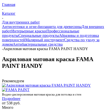
Главная
-
Каталог
-
Для внутренних работ
Антисептики и огне-биозащита для древесины
Для внешних
работ
Интерьерные краски
Профессиональные
продукты
Специальные продукты
Абразивы и подготовка
поверхностей
Малярный инструмент
Средства по уходу за
домом
Антибактериальные средства
-
Акриловая матовая краска FAMA PAINT HANDY
Акриловая матовая краска FAMA
PAINT HANDY
Рекомендуем
Водно-дисперсионная матовая краска для потолка и стен
Подробнее
от
538 руб.
Много