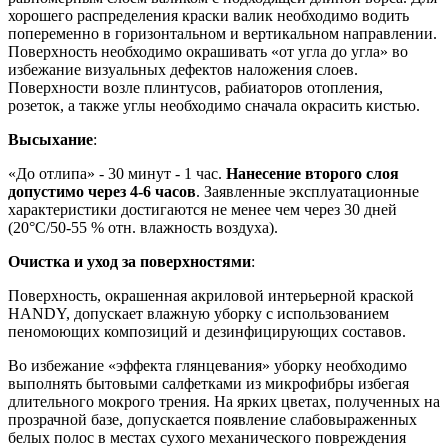
хорошего распределения краски валик необходимо водить
попеременно в горизонтальном и вертикальном направлении.
Поверхность необходимо окрашивать «от угла до угла» во
избежание визуальных дефектов наложения слоев.
Поверхности возле плинтусов, рабиаторов отопления,
розеток, а также углы необходимо сначала окрасить кистью.
Высыхание
:
«До отлипа» - 30 минут - 1 час.
Нанесение второго слоя
допустимо через 4-6 часов
. Заявленные эксплуатационные
характеристики достигаются не менее чем через 30 дней
(20°C/50-55 % отн. влажность воздуха).
Очистка и уход за поверхностями
:
Поверхность, окрашенная акриловой интерьерной краской
HANDY, допускает влажную уборку с использованием
пеномоющих композиций и дезинфицирующих составов.
Во избежание «эффекта глянцевания» уборку необходимо
выполнять бытовыми салфетками из микрофибры избегая
длительного мокрого трения. На ярких цветах, полученных на
прозрачной базе, допускается появление слабовыраженных
белых полос в местах сухого механического повреждения