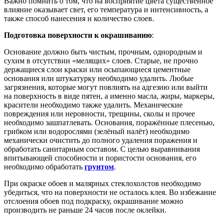
Важно помнить о том, что на восприятие цвета существенное
влияние оказывает свет, его температура и интенсивность, а
также способ нанесения и количество слоев.
Подготовка поверхности к окрашиванию
:
Основание должно быть чистым, прочным, однородным и
сухим в отсутствии «мелящих» слоев. Старые, не прочно
держащиеся слои краски или осыпающиеся цементные
основания или штукатурку необходимо удалить. Любые
загрязнения, которые могут повлиять на адгезию или выйти
на поверхность в виде пятен, а именно масла, жиры, маркеры,
красители необходимо также удалить. Механические
повреждения или неровности, трещины, сколы и прочее
необходимо зашпатлевать. Основания, поражённые плесенью,
грибком или водорослями (зелёный налёт) необходимо
механически очистить до полного удаления поражения и
обработать санитарным составом. С целью выравнивания
впитывающей способности и пористости основания, его
необходимо обработать
грунтом
.
При окраске обоев и малярных стеклохолстов необходимо
убедиться, что на поверхности не осталось клея. Во избежание
отслоения обоев под подкраску, окрашивание можно
производить не раньше 24 часов после оклейки.