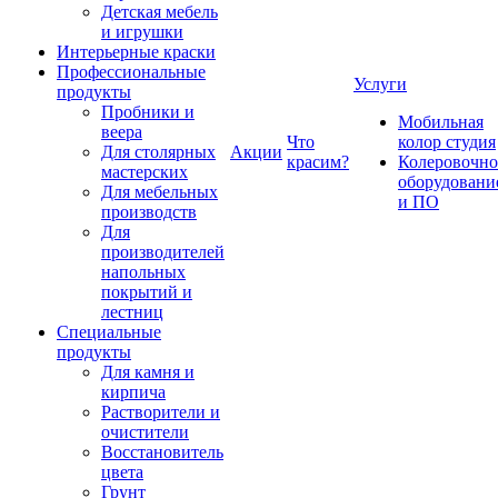
Детская мебель
и игрушки
Интерьерные краски
Профессиональные
Услуги
продукты
Пробники и
Мобильная
веера
Что
колор студия
Для столярных
Акции
красим?
Колеровочно
мастерских
оборудовани
Для мебельных
и ПО
производств
Для
производителей
напольных
покрытий и
лестниц
Специальные
продукты
Для камня и
кирпича
Растворители и
очистители
Восстановитель
цвета
Грунт