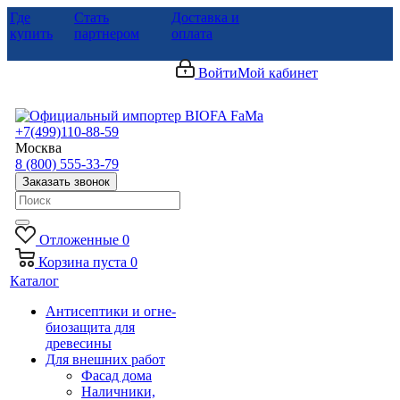
Где
Стать
Доставка и
купить
партнером
оплата
Войти
Мой кабинет
+7(499)110-88-59
Москва
8 (800) 555-33-79
Заказать звонок
Отложенные
0
Корзина
пуста
0
Каталог
Антисептики и огне-
биозащита для
древесины
Для внешних работ
Фасад дома
Наличники,