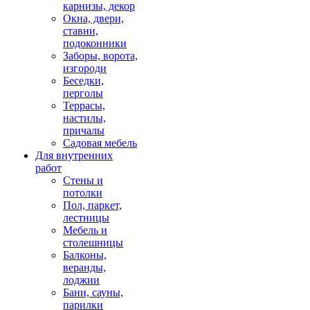
карнизы, декор
Окна, двери,
ставни,
подоконники
Заборы, ворота,
изгороди
Беседки,
перголы
Террасы,
настилы,
причалы
Садовая мебель
Для внутренних
работ
Стены и
потолки
Пол, паркет,
лестницы
Мебель и
столешницы
Балконы,
веранды,
лоджии
Бани, сауны,
парилки