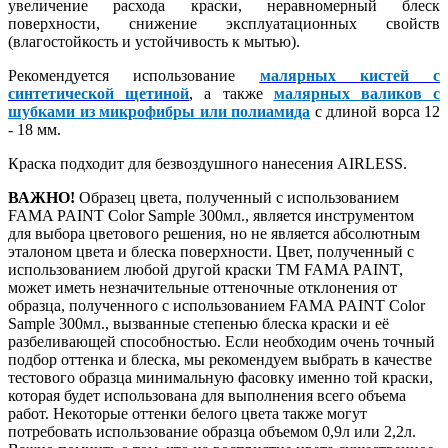
увеличение расхода краски, неравномерный блеск
поверхности, снижение эксплуатационных свойств
(влагостойкость и устойчивость к мытью).
Рекомендуется использование
малярных кистей с
синтетической щетиной
, а также
малярных валиков с
шубками из микрофибры или полиамида
с длиной ворса 12
- 18 мм.
Краска подходит для безвоздушного нанесения AIRLESS.
ВАЖНО!
Образец цвета, полученный с использованием
FAMA PAINT Color Sample 300мл., является инструментом
для выбора цветового решения, но не является абсолютным
эталоном цвета и блеска поверхности. Цвет, полученный с
использованием любой другой краски ТМ FAMA PAINT,
может иметь незначительные оттеночные отклонения от
образца, полученного с использованием FAMA PAINT Color
Sample 300мл., вызванные степенью блеска краски и её
разбеливающей способностью. Если необходим очень точный
подбор оттенка и блеска, мы рекомендуем выбрать в качестве
тестового образца минимальную фасовку именно той краски,
которая будет использована для выполнения всего объема
работ. Некоторые оттенки белого цвета также могут
потребовать использование образца объемом 0,9л или 2,2л.