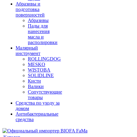
Абразивы и
подготовка
поверхностей
Абразивы
Пады для
нанесения
масла и
располировки
Малярный
инструмент
ROLLINGDOG
MESKO
WISTOBA
SOLIDLINE
Кисти
Валики
Сопутствующие
товары
Средства по уходу за
домом
Антибактериальные
средства