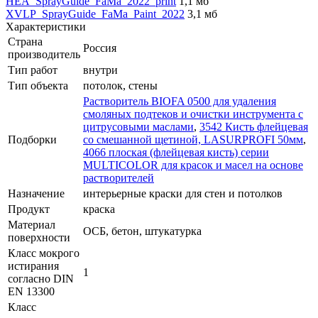
HEA_SprayGuide_FaMa_2022_print
1,1 мб
XVLP_SprayGuide_FaMa_Paint_2022
3,1 мб
Характеристики
Страна
Россия
производитель
Тип работ
внутри
Тип объекта
потолок, стены
Растворитель BIOFA 0500 для удаления
смоляных подтеков и очистки инструмента с
цитрусовыми маслами
,
3542 Кисть флейцевая
Подборки
со смешанной щетиной, LASURPROFI 50мм
,
4066 плоская (флейцевая кисть) серии
MULTICOLOR для красок и масел на основе
растворителей
Назначение
интерьерные краски для стен и потолков
Продукт
краска
Материал
ОСБ, бетон, штукатурка
поверхности
Класс мокрого
истирания
1
согласно DIN
EN 13300
Класс