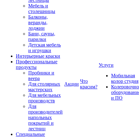
лестницы
Мебель и
столешницы
Балконы,
веранды,
лоджии
Бани, сауны,
парилки
Детская мебель
и игрушки
Интерьерные краски
Профессиональные
Услуги
продукты
Пробники и
Мобильная
веера
Что
колор студия
Для столярных
Акции
красим?
Колеровочно
мастерских
оборудовани
Для мебельных
и ПО
производств
Для
производителей
напольных
покрытий и
лестниц
Специальные