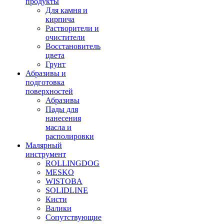
продукты
Для камня и
кирпича
Растворители и
очистители
Восстановитель
цвета
Грунт
Абразивы и
подготовка
поверхностей
Абразивы
Пады для
нанесения
масла и
располировки
Малярный
инструмент
ROLLINGDOG
MESKO
WISTOBA
SOLIDLINE
Кисти
Валики
Сопутствующие