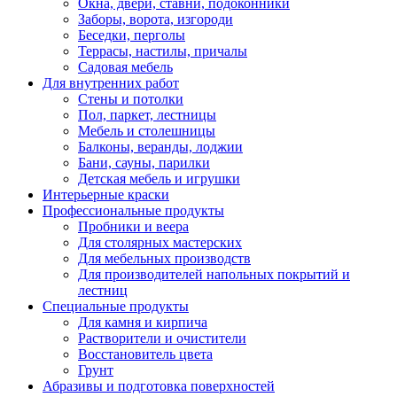
Окна, двери, ставни, подоконники
Заборы, ворота, изгороди
Беседки, перголы
Террасы, настилы, причалы
Садовая мебель
Для внутренних работ
Стены и потолки
Пол, паркет, лестницы
Мебель и столешницы
Балконы, веранды, лоджии
Бани, сауны, парилки
Детская мебель и игрушки
Интерьерные краски
Профессиональные продукты
Пробники и веера
Для столярных мастерских
Для мебельных производств
Для производителей напольных покрытий и
лестниц
Специальные продукты
Для камня и кирпича
Растворители и очистители
Восстановитель цвета
Грунт
Абразивы и подготовка поверхностей