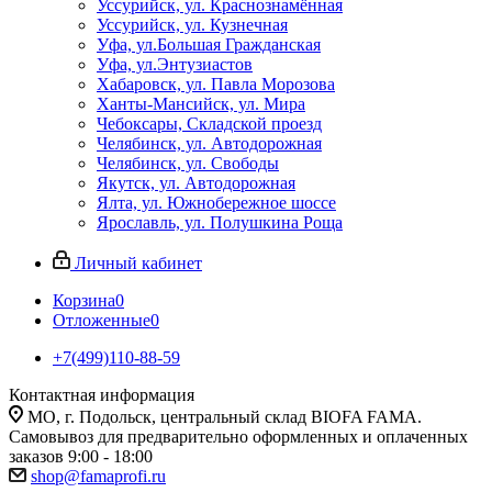
Уссурийск, ул. Краснознамённая
Уссурийск, ул. Кузнечная
Уфа, ул.Большая Гражданская
Уфа, ул.Энтузиастов
Хабаровск, ул. Павла Морозова
Ханты-Мансийск, ул. Мира
Чебоксары, Складской проезд
Челябинск, ул. Автодорожная
Челябинск, ул. Свободы
Якутск, ул. Автодорожная
Ялта, ул. Южнобережное шоссе
Ярославль, ул. Полушкина Роща
Личный кабинет
Корзина
0
Отложенные
0
+7(499)110-88-59
Контактная информация
МО, г. Подольск, центральный склад BIOFA FAMA.
Самовывоз для предварительно оформленных и оплаченных
заказов 9:00 - 18:00
shop@famaprofi.ru