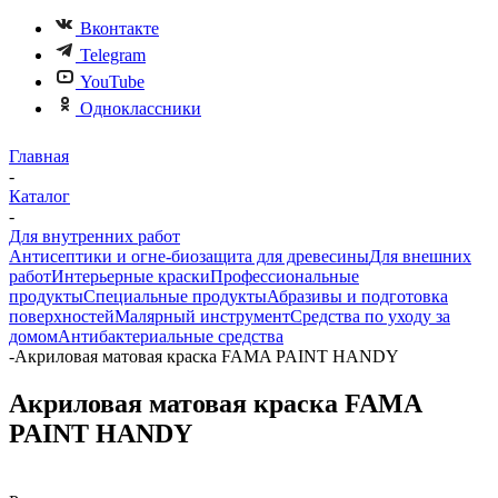
Вконтакте
Telegram
YouTube
Одноклассники
Главная
-
Каталог
-
Для внутренних работ
Антисептики и огне-биозащита для древесины
Для внешних
работ
Интерьерные краски
Профессиональные
продукты
Специальные продукты
Абразивы и подготовка
поверхностей
Малярный инструмент
Средства по уходу за
домом
Антибактериальные средства
-
Акриловая матовая краска FAMA PAINT HANDY
Акриловая матовая краска FAMA
PAINT HANDY