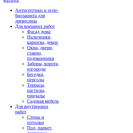
Каталог
Антисептики и огне-
биозащита для
древесины
Для внешних работ
Фасад дома
Наличники,
карнизы, декор
Окна, двери,
ставни,
подоконники
Заборы, ворота,
изгороди
Беседки,
перголы
Террасы,
настилы,
причалы
Садовая мебель
Для внутренних
работ
Стены и
потолки
Пол, паркет,