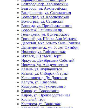
Белгород, пер. Харьковский
Белгород, ул. Архиерейская
Владивосток, ул. Светланская
Волгоград, ул. Красноярская
Волгоград, ул. Саранская
Вологда, ул. Преображенского
Воронеж, Ленинский пр.
Геленджик, ул. Луначарского
Грозный, ул. Шейха Али Митаева
Дагестан, мкр Ахмет-Хана Султана
Дальнереченск, ул. 50 лет Октября
Иваново, ул. Рабфаковская
Ижевск, ТЦ "Мой Порт"
Иркутск, Декабрьских Событий
Иркутск, ул. Академическая
Казань, ул. Журналистов
Казань, ул. Сибирский тракт
Калининград, Дм.Донского
Калуга, ул. Глаголева
Кемерово, ул.Тухачевского
Киров, ул. Воровского
Киров, ул. Производственная
Костанай-Тест
Кострома, ул. Волжская