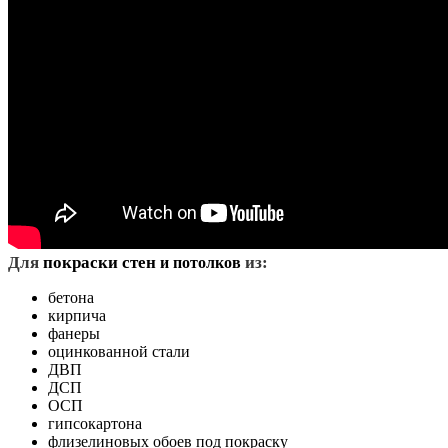
Д
ля
покраски стен
из:
и потолков
бетона
кирпича
фанеры
оцинкованной стали
ДВП
ДСП
ОСП
гипсокартона
флизелиновых обоев под покраску