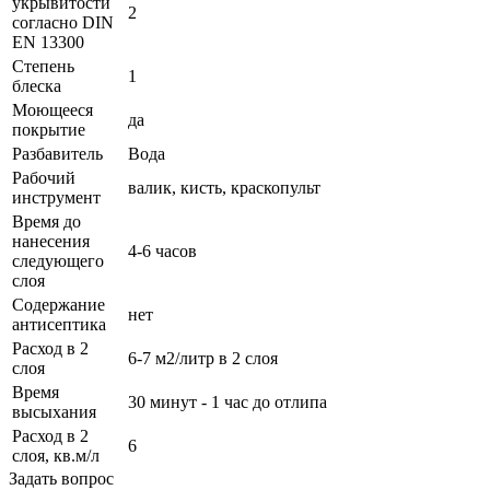
укрывитости
2
согласно DIN
EN 13300
Степень
1
блеска
Моющееся
да
покрытие
Разбавитель
Вода
Рабочий
валик, кисть, краскопульт
инструмент
Время до
нанесения
4-6 часов
следующего
слоя
Содержание
нет
антисептика
Расход в 2
6-7 м2/литр в 2 слоя
слоя
Время
30 минут - 1 час до отлипа
высыхания
Расход в 2
6
слоя, кв.м/л
Задать вопрос