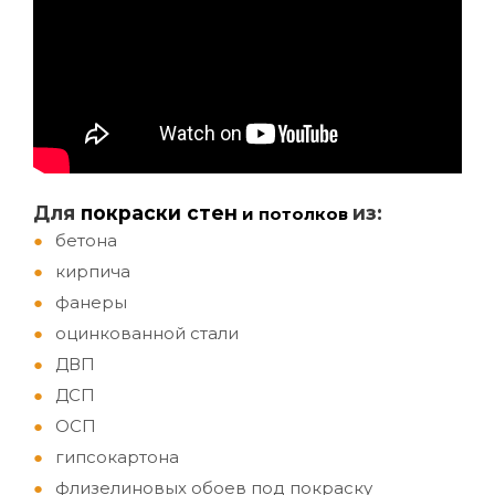
Д
ля
покраски стен
из:
и потолков
бетона
кирпича
фанеры
оцинкованной стали
ДВП
ДСП
ОСП
гипсокартона
флизелиновых обоев под покраску