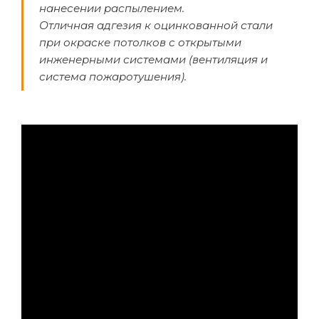
нанесении распылением.
Отличная адгезия к оцинкованной стали
при окраске потолков с открытыми
инженерными системами (вентиляция и
система пожаротушения).