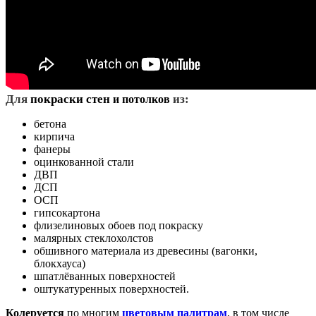
Д
ля
покраски стен
из:
и потолков
бетона
кирпича
фанеры
оцинкованной стали
ДВП
ДСП
ОСП
гипсокартона
флизелиновых обоев под покраску
малярных стеклохолстов
обшивного материала из древесины (вагонки,
блокхауса)
шпатлёванных поверхностей
оштукатуренных поверхностей.
Колеруется
по многим
цветовым палитрам
, в том числе