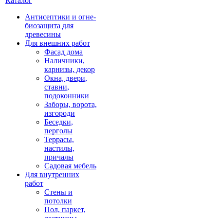
Каталог
Антисептики и огне-
биозащита для
древесины
Для внешних работ
Фасад дома
Наличники,
карнизы, декор
Окна, двери,
ставни,
подоконники
Заборы, ворота,
изгороди
Беседки,
перголы
Террасы,
настилы,
причалы
Садовая мебель
Для внутренних
работ
Стены и
потолки
Пол, паркет,