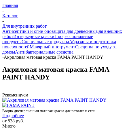
Главная
-
Каталог
-
Для внутренних работ
Антисептики и огне-биозащита для древесины
Для внешних
работ
Интерьерные краски
Профессиональные
продукты
Специальные продукты
Абразивы и подготовка
поверхностей
Малярный инструмент
Средства по уходу за
домом
Антибактериальные средства
-
Акриловая матовая краска FAMA PAINT HANDY
Акриловая матовая краска FAMA
PAINT HANDY
Рекомендуем
Водно-дисперсионная матовая краска для потолка и стен
Подробнее
от
538 руб.
Много