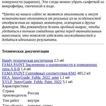
поверхности (царапин). Эти следы можно убрать салфеткой из
микрофибры, смоченной в воде.
*Цвета на нашем сайте не являются эталонными и могут
незначительно отличаться от реальных из-за особенностей
отображения на экранах мониторов, освещения и других
факторов. Мы рекомендуем делать пробный выкрас, чтобы
убедиться в точном совпадении цвета перед окончательным
нанесением, что поможет избежать неожиданностей и
добиться идеального результата.
Техническая документация
Handy техническая инструкция
2,5 мб
FAMA PAINT Заключение о применимости в помещениях
типа А,Б,В
1,4 мб
FAMA PAINT Сертификат соответствия КМ1
485,2 кб
HEA_SprayGuide_FaMa_2022_print
1,1 мб
XVLP_SprayGuide_FaMa_Paint_2022
3,1 мб
Характеристики
Страна
Россия
производитель
Тип работ
внутри
Тип объекта
потолок, стены