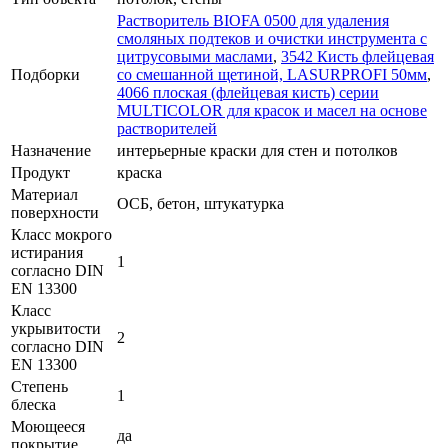
Растворитель BIOFA 0500 для удаления
смоляных подтеков и очистки инструмента с
цитрусовыми маслами
,
3542 Кисть флейцевая
Подборки
со смешанной щетиной, LASURPROFI 50мм
,
4066 плоская (флейцевая кисть) серии
MULTICOLOR для красок и масел на основе
растворителей
Назначение
интерьерные краски для стен и потолков
Продукт
краска
Материал
ОСБ, бетон, штукатурка
поверхности
Класс мокрого
истирания
1
согласно DIN
EN 13300
Класс
укрывитости
2
согласно DIN
EN 13300
Степень
1
блеска
Моющееся
да
покрытие