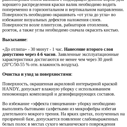
хорошего распределения краски валик необходимо водить
попеременно в горизонтальном и вертикальном направлении.
Поверхность необходимо окрашивать «от угла до угла» во
избежание визуальных дефектов наложения слоев.
Поверхности возле плинтусов, рабиаторов отопления,
розеток, а также углы необходимо сначала окрасить кистью.
Высыхание
:
«До отлипа» - 30 минут - 1 час.
Нанесение второго слоя
допустимо через 4-6 часов
. Заявленные эксплуатационные
характеристики достигаются не менее чем через 30 дней
(20°C/50-55 % отн. влажность воздуха).
Очистка и уход за поверхностями
:
Поверхность, окрашенная акриловой интерьерной краской
HANDY, допускает влажную уборку с использованием
пеномоющих композиций и дезинфицирующих составов.
Во избежание «эффекта глянцевания» уборку необходимо
выполнять бытовыми салфетками из микрофибры избегая
длительного мокрого трения. На ярких цветах, полученных на
прозрачной базе, допускается появление слабовыраженных
белых полос в местах сухого механического повреждения