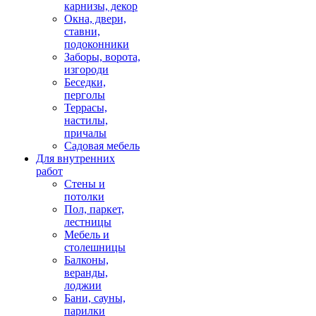
карнизы, декор
Окна, двери,
ставни,
подоконники
Заборы, ворота,
изгороди
Беседки,
перголы
Террасы,
настилы,
причалы
Садовая мебель
Для внутренних
работ
Стены и
потолки
Пол, паркет,
лестницы
Мебель и
столешницы
Балконы,
веранды,
лоджии
Бани, сауны,
парилки