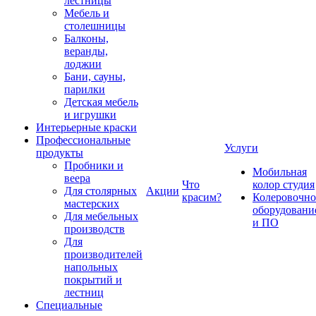
лестницы
Мебель и
столешницы
Балконы,
веранды,
лоджии
Бани, сауны,
парилки
Детская мебель
и игрушки
Интерьерные краски
Профессиональные
Услуги
продукты
Пробники и
Мобильная
веера
Что
колор студия
Для столярных
Акции
красим?
Колеровочно
мастерских
оборудовани
Для мебельных
и ПО
производств
Для
производителей
напольных
покрытий и
лестниц
Специальные