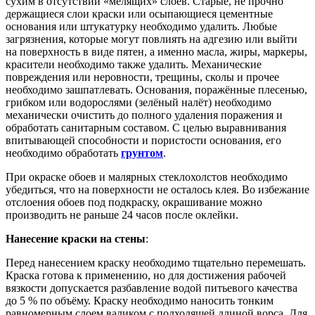
сухим в отсутствии «мелящих» слоев. Старые, не прочно
держащиеся слои краски или осыпающиеся цементные
основания или штукатурку необходимо удалить. Любые
загрязнения, которые могут повлиять на адгезию или выйти
на поверхность в виде пятен, а именно масла, жиры, маркеры,
красители необходимо также удалить. Механические
повреждения или неровности, трещины, сколы и прочее
необходимо зашпатлевать. Основания, поражённые плесенью,
грибком или водорослями (зелёный налёт) необходимо
механически очистить до полного удаления поражения и
обработать санитарным составом. С целью выравнивания
впитывающей способности и пористости основания, его
необходимо обработать
грунтом
.
При окраске обоев и малярных стеклохолстов необходимо
убедиться, что на поверхности не осталось клея. Во избежание
отслоения обоев под подкраску, окрашивание можно
производить не раньше 24 часов после оклейки.
Нанесение краски на стены
:
Перед нанесением краску необходимо тщательно перемешать.
Краска готова к применению, но для достижения рабочей
вязкости допускается разбавление водой питьевого качества
до 5 % по объёму. Краску необходимо наносить тонким
равномерным слоем валиком с подходящей длиной ворса. Для