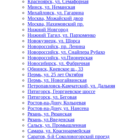
Красноярск, ул. Семафорная
Минск, ул. Неманская
Михайловск, ул. Гагарина
Москва, Можайский двор
Москва, Нахимовский пр.
Нижний Новгород
Нижний Тагил, ул. Пархоменко
Новокузнецк, ул. Щорса
Новороссийск, пр. Ленина
Новороссийск, ул. Снайпера Рубахо
Новороссийск, ул.Пионерская
Новосибирск, ул. Фабричная
Обнинск, Киевское ш., 33
Пермь, ул. 25 лет Октября
Пермь, ул. Новогайвинская
Петропавловск-Камчатский, ул. Дальняя
Пятигорск, Георгиевское шоссе
Пятигорск, ул. Беговая
Ростов-на-Дону, Кольцевая
Ростов-на-Дону, ул. Нансена
Рязань, ул. Рязанская
Рязань, ул.Введенская
Сальск, ул. Промышленная
Самара, ул. Красноармейская
Саратов, 6-й Соколовогорский проезд