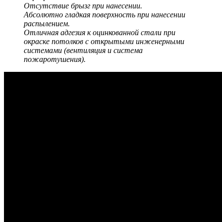
Отсутствие брызг при нанесении.
Абсолютно гладкая поверхность при нанесении
распылением.
Отличная адгезия к оцинкованной стали при
окраске потолков с открытыми инженерными
системами (вентиляция и система
пожаротушения).