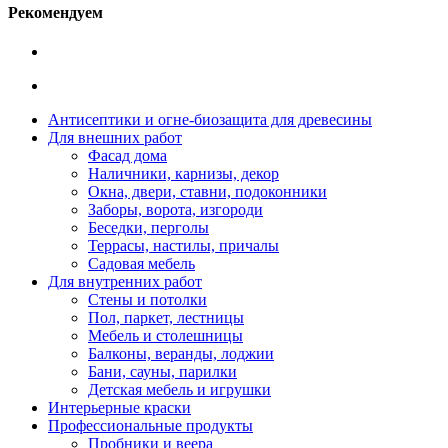
Рекомендуем
Антисептики и огне-биозащита для древесины
Для внешних работ
Фасад дома
Наличники, карнизы, декор
Окна, двери, ставни, подоконники
Заборы, ворота, изгороди
Беседки, перголы
Террасы, настилы, причалы
Садовая мебель
Для внутренних работ
Стены и потолки
Пол, паркет, лестницы
Мебель и столешницы
Балконы, веранды, лоджии
Бани, сауны, парилки
Детская мебель и игрушки
Интерьерные краски
Профессиональные продукты
Пробники и веера