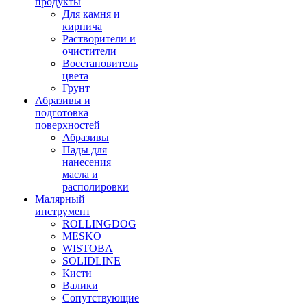
продукты
Для камня и
кирпича
Растворители и
очистители
Восстановитель
цвета
Грунт
Абразивы и
подготовка
поверхностей
Абразивы
Пады для
нанесения
масла и
располировки
Малярный
инструмент
ROLLINGDOG
MESKO
WISTOBA
SOLIDLINE
Кисти
Валики
Сопутствующие