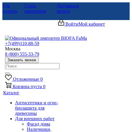
Где
Стать
Доставка и
купить
партнером
оплата
Войти
Мой кабинет
+7(499)110-88-59
Москва
8 (800) 555-33-79
Заказать звонок
Отложенные
0
Корзина
пуста
0
Каталог
Антисептики и огне-
биозащита для
древесины
Для внешних работ
Фасад дома
Наличники,