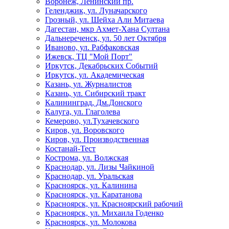
Воронеж, Ленинский пр.
Геленджик, ул. Луначарского
Грозный, ул. Шейха Али Митаева
Дагестан, мкр Ахмет-Хана Султана
Дальнереченск, ул. 50 лет Октября
Иваново, ул. Рабфаковская
Ижевск, ТЦ "Мой Порт"
Иркутск, Декабрьских Событий
Иркутск, ул. Академическая
Казань, ул. Журналистов
Казань, ул. Сибирский тракт
Калининград, Дм.Донского
Калуга, ул. Глаголева
Кемерово, ул.Тухачевского
Киров, ул. Воровского
Киров, ул. Производственная
Костанай-Тест
Кострома, ул. Волжская
Краснодар, ул. Лизы Чайкиной
Краснодар, ул. Уральская
Красноярск, ул. Калинина
Красноярск, ул. Каратанова
Красноярск, ул. Красноярский рабочий
Красноярск, ул. Михаила Годенко
Красноярск, ул. Молокова