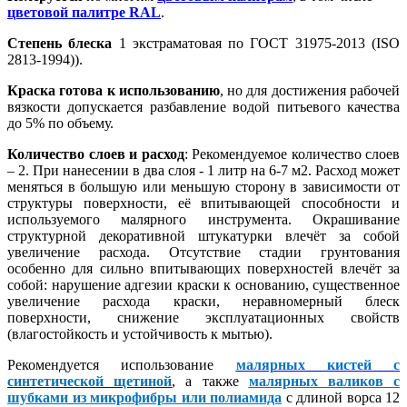
цветовой палитре RAL
.
Степень блеска
1 экстраматовая по ГОСТ 31975-2013 (ISO
2813-1994)).
Краска готова к использованию
, но для достижения рабочей
вязкости допускается разбавление водой питьевого качества
до 5% по объему.
Количество слоев и расход
: Рекомендуемое количество слоев
– 2. При нанесении в два слоя - 1 литр на 6-7 м2. Расход может
меняться в большую или меньшую сторону в зависимости от
структуры поверхности, её впитывающей способности и
используемого малярного инструмента. Окрашивание
структурной декоративной штукатурки влечёт за собой
увеличение расхода. Отсутствие стадии грунтования
особенно для сильно впитывающих поверхностей влечёт за
собой: нарушение адгезии краски к основанию, существенное
увеличение расхода краски, неравномерный блеск
поверхности, снижение эксплуатационных свойств
(влагостойкость и устойчивость к мытью).
Рекомендуется использование
малярных кистей с
синтетической щетиной
, а также
малярных валиков с
шубками из микрофибры или полиамида
с длиной ворса 12