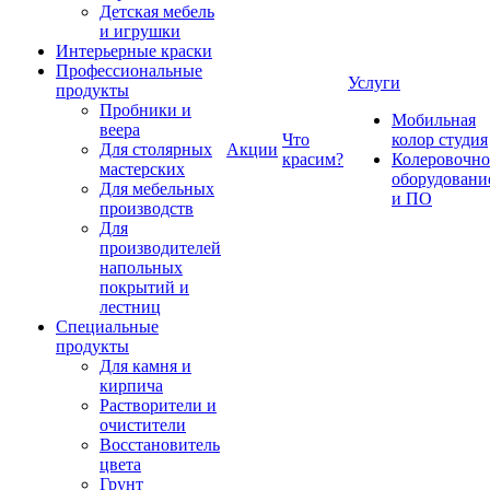
Детская мебель
и игрушки
Интерьерные краски
Профессиональные
Услуги
продукты
Пробники и
Мобильная
веера
Что
колор студия
Для столярных
Акции
красим?
Колеровочно
мастерских
оборудовани
Для мебельных
и ПО
производств
Для
производителей
напольных
покрытий и
лестниц
Специальные
продукты
Для камня и
кирпича
Растворители и
очистители
Восстановитель
цвета
Грунт