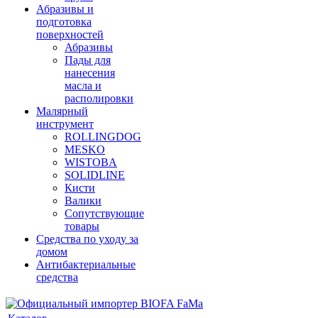
Абразивы и
подготовка
поверхностей
Абразивы
Пады для
нанесения
масла и
располировки
Малярный
инструмент
ROLLINGDOG
MESKO
WISTOBA
SOLIDLINE
Кисти
Валики
Сопутствующие
товары
Средства по уходу за
домом
Антибактериальные
средства