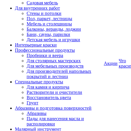
Садовая мебель
Для внутренних работ
Стены и потолки
Пол, паркет, лестницы
Мебель и столешницы
Балконы, веранды, лоджии
Бани, сауны, парилки
Детская мебель и игрушки
Интерьерные краски
Профессиональные продукты
Пробники и веера
Для столярных мастерских
Что
Акции
Для мебельных производств
краси
Для производителей напольных
покрытий и лестниц
Специальные продукты
Для камня и кирпича
Растворители и очистители
Восстановитель цвета
Грунт
Абразивы и подготовка поверхностей
Абразивы
Пады для нанесения масла и
располировки
Малярный инструмент