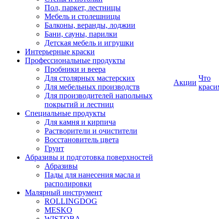
Пол, паркет, лестницы
Мебель и столешницы
Балконы, веранды, лоджии
Бани, сауны, парилки
Детская мебель и игрушки
Интерьерные краски
Профессиональные продукты
Пробники и веера
Для столярных мастерских
Что
Акции
Для мебельных производств
краси
Для производителей напольных
покрытий и лестниц
Специальные продукты
Для камня и кирпича
Растворители и очистители
Восстановитель цвета
Грунт
Абразивы и подготовка поверхностей
Абразивы
Пады для нанесения масла и
располировки
Малярный инструмент
ROLLINGDOG
MESKO
WISTOBA