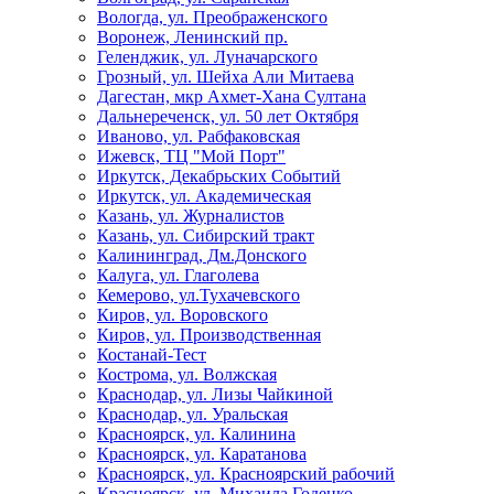
Вологда, ул. Преображенского
Воронеж, Ленинский пр.
Геленджик, ул. Луначарского
Грозный, ул. Шейха Али Митаева
Дагестан, мкр Ахмет-Хана Султана
Дальнереченск, ул. 50 лет Октября
Иваново, ул. Рабфаковская
Ижевск, ТЦ "Мой Порт"
Иркутск, Декабрьских Событий
Иркутск, ул. Академическая
Казань, ул. Журналистов
Казань, ул. Сибирский тракт
Калининград, Дм.Донского
Калуга, ул. Глаголева
Кемерово, ул.Тухачевского
Киров, ул. Воровского
Киров, ул. Производственная
Костанай-Тест
Кострома, ул. Волжская
Краснодар, ул. Лизы Чайкиной
Краснодар, ул. Уральская
Красноярск, ул. Калинина
Красноярск, ул. Каратанова
Красноярск, ул. Красноярский рабочий
Красноярск, ул. Михаила Годенко