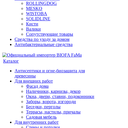
ROLLINGDOG
MESKO
WISTOBA
SOLIDLINE
Кисти
Валики
Сопутствующие товары
Средства по уходу за домом
Антибактериальные средства
Каталог
Антисептики и огне-биозащита для
древесины
Для внешних работ
Фасад дома
Наличники, карнизы, декор
Окна, двери, ставни, подоконники
Заборы, ворота, изгороди
Беседки, перголы
Террасы, настилы, причалы
Садовая мебель
Для внутренних работ
Стены и потолки