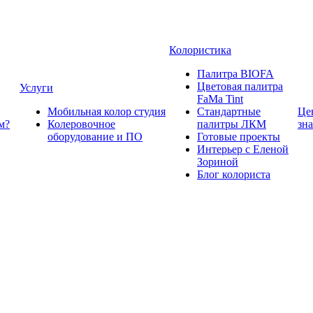
Колористика
Палитра BIOFA
Цветовая палитра
Услуги
FaMa Tint
Мобильная колор студия
Стандартные
Це
м?
Колеровочное
палитры ЛКМ
зн
оборудование и ПО
Готовые проекты
Интерьер с Еленой
Зориной
Блог колориста