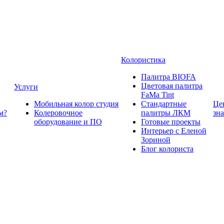
Колористика
Палитра BIOFA
Цветовая палитра
Услуги
FaMa Tint
Мобильная колор студия
Стандартные
Це
м?
Колеровочное
палитры ЛКМ
зн
оборудование и ПО
Готовые проекты
Интерьер с Еленой
Зориной
Блог колориста