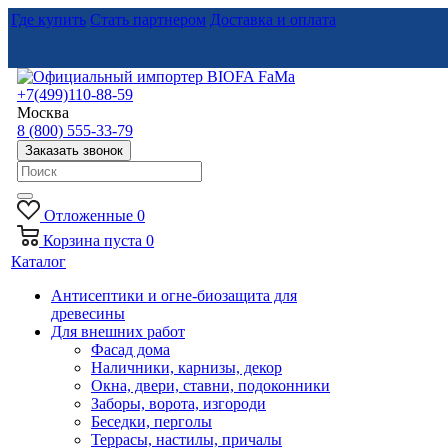
Где купить
Стать партнером
Доставка и оплата
+7(499)110-88-59
Москва
8 (800) 555-33-79
Заказать звонок
Отложенные
0
Корзина
пуста
0
Каталог
Антисептики и огне-биозащита для
древесины
Для внешних работ
Фасад дома
Наличники, карнизы, декор
Окна, двери, ставни, подоконники
Заборы, ворота, изгороди
Беседки, перголы
Террасы, настилы, причалы