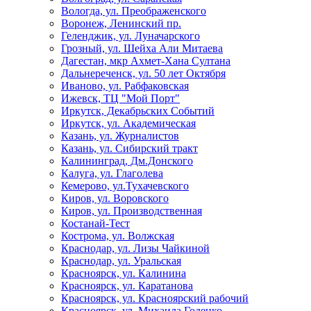
Вологда, ул. Преображенского
Воронеж, Ленинский пр.
Геленджик, ул. Луначарского
Грозный, ул. Шейха Али Митаева
Дагестан, мкр Ахмет-Хана Султана
Дальнереченск, ул. 50 лет Октября
Иваново, ул. Рабфаковская
Ижевск, ТЦ "Мой Порт"
Иркутск, Декабрьских Событий
Иркутск, ул. Академическая
Казань, ул. Журналистов
Казань, ул. Сибирский тракт
Калининград, Дм.Донского
Калуга, ул. Глаголева
Кемерово, ул.Тухачевского
Киров, ул. Воровского
Киров, ул. Производственная
Костанай-Тест
Кострома, ул. Волжская
Краснодар, ул. Лизы Чайкиной
Краснодар, ул. Уральская
Красноярск, ул. Калинина
Красноярск, ул. Каратанова
Красноярск, ул. Красноярский рабочий
Красноярск, ул. Михаила Годенко