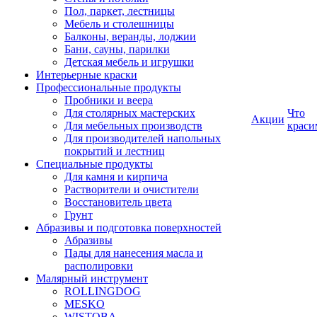
Пол, паркет, лестницы
Мебель и столешницы
Балконы, веранды, лоджии
Бани, сауны, парилки
Детская мебель и игрушки
Интерьерные краски
Профессиональные продукты
Пробники и веера
Для столярных мастерских
Что
Акции
Для мебельных производств
краси
Для производителей напольных
покрытий и лестниц
Специальные продукты
Для камня и кирпича
Растворители и очистители
Восстановитель цвета
Грунт
Абразивы и подготовка поверхностей
Абразивы
Пады для нанесения масла и
располировки
Малярный инструмент
ROLLINGDOG
MESKO
WISTOBA