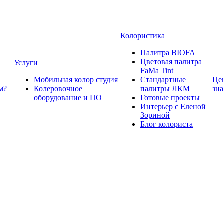
Колористика
Палитра BIOFA
Цветовая палитра
Услуги
FaMa Tint
Мобильная колор студия
Стандартные
Це
м?
Колеровочное
палитры ЛКМ
зн
оборудование и ПО
Готовые проекты
Интерьер с Еленой
Зориной
Блог колориста