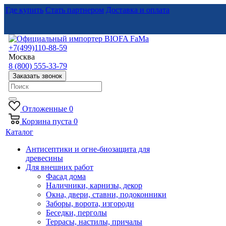
Где купить
Стать партнером
Доставка и оплата
+7(499)110-88-59
Москва
8 (800) 555-33-79
Заказать звонок
Отложенные
0
Корзина
пуста
0
Каталог
Антисептики и огне-биозащита для
древесины
Для внешних работ
Фасад дома
Наличники, карнизы, декор
Окна, двери, ставни, подоконники
Заборы, ворота, изгороди
Беседки, перголы
Террасы, настилы, причалы