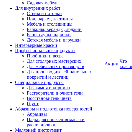
Садовая мебель
Для внутренних работ
Стены и потолки
Пол, паркет, лестницы
Мебель и столешницы
Балконы, веранды, лоджии
Бани, сауны, парилки
Детская мебель и игрушки
Интерьерные краски
Профессиональные продукты
Пробники и веера
Для столярных мастерских
Что
Акции
Для мебельных производств
краси
Для производителей напольных
покрытий и лестниц
Специальные продукты
Для камня и кирпича
Растворители и очистители
Восстановитель цвета
Грунт
Абразивы и подготовка поверхностей
Абразивы
Пады для нанесения масла и
располировки
Малярный инструмент