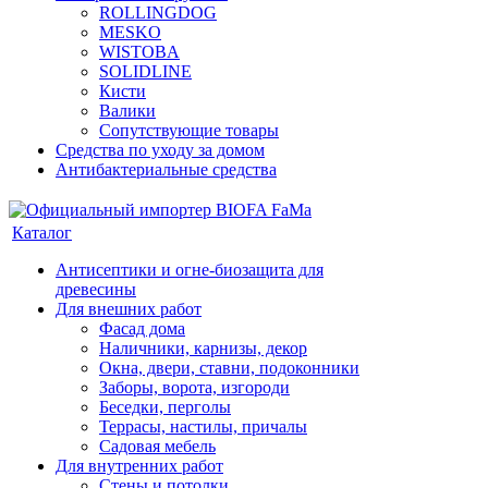
ROLLINGDOG
MESKO
WISTOBA
SOLIDLINE
Кисти
Валики
Сопутствующие товары
Средства по уходу за домом
Антибактериальные средства
Каталог
Антисептики и огне-биозащита для
древесины
Для внешних работ
Фасад дома
Наличники, карнизы, декор
Окна, двери, ставни, подоконники
Заборы, ворота, изгороди
Беседки, перголы
Террасы, настилы, причалы
Садовая мебель
Для внутренних работ
Стены и потолки