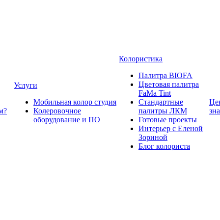
Колористика
Палитра BIOFA
Цветовая палитра
Услуги
FaMa Tint
Мобильная колор студия
Стандартные
Це
м?
Колеровочное
палитры ЛКМ
зн
оборудование и ПО
Готовые проекты
Интерьер с Еленой
Зориной
Блог колориста