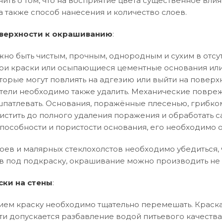
нить о том, что на восприятие цвета существенное влия
а также способ нанесения и количество слоев.
верхности к окрашиванию
:
но быть чистым, прочным, однородным и сухим в отсут
и краски или осыпающиеся цементные основания или
торые могут повлиять на адгезию или выйти на поверхн
тели необходимо также удалить. Механические повреж
патлевать. Основания, поражённые плесенью, грибко
истить до полного удаления поражения и обработать 
особности и пористости основания, его необходимо 
оев и малярных стеклохолстов необходимо убедиться, ч
в под подкраску, окрашивание можно производить не 
ски на стены
:
ем краску необходимо тщательно перемешать. Краска
ти допускается разбавление водой питьевого качества