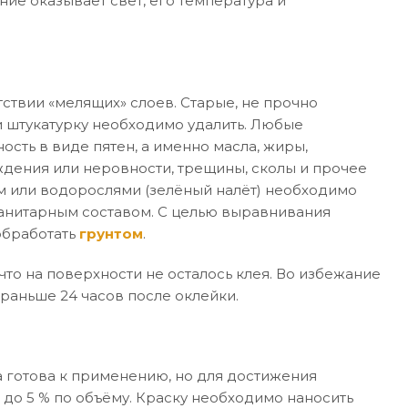
ние оказывает свет, его температура и
ствии «мелящих» слоев. Старые, не прочно
 штукатурку необходимо удалить. Любые
ость в виде пятен, а именно масла, жиры,
дения или неровности, трещины, сколы и прочее
м или водорослями (зелёный налёт) необходимо
санитарным составом. С целью выравнивания
обработать
грунтом
.
то на поверхности не осталось клея. Во избежание
раньше 24 часов после оклейки.
 готова к применению, но для достижения
 до 5 % по объёму. Краску необходимо наносить