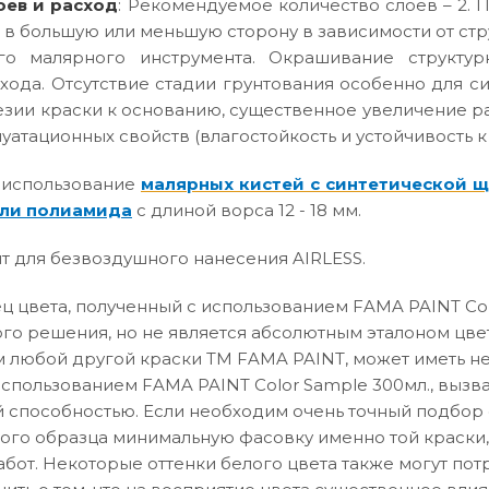
оев и расход
: Рекомендуемое количество слоев – 2. П
 в большую или меньшую сторону в зависимости от ст
го малярного инструмента. Окрашивание структур
хода. Отсутствие стадии грунтования особенно для с
зии краски к основанию, существенное увеличение р
атационных свойств (влагостойкость и устойчивость к
 использование
малярных кистей с синтетической 
ли полиамида
с длиной ворса 12 - 18 мм.
т для безвоздушного нанесения AIRLESS.
 цвета, полученный с использованием FAMA PAINT Col
го решения, но не является абсолютным эталоном цвет
 любой другой краски ТМ FAMA PAINT, может иметь не
использованием FAMA PAINT Color Sample 300мл., вызв
способностью. Если необходим очень точный подбор о
вого образца минимальную фасовку именно той краски,
абот. Некоторые оттенки белого цвета также могут по