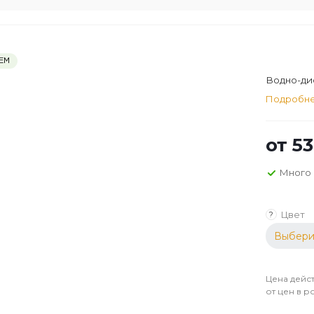
ЕМ
Водно-дис
Подробн
от
53
Много
Цвет
?
Выбери
Цена дейст
от цен в р