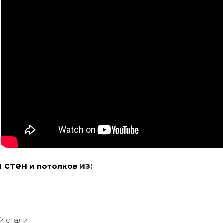
и стен
из:
и потолков
й стали