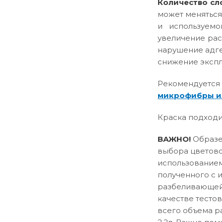
Количество сл
может меняться
и используемо
увеличение рас
нарушение адге
снижение эксплу
Рекомендуется
микрофибры и
Краска подходи
ВАЖНО!
Образец
выбора цветово
использованием
полученного с 
разбеливающей 
качестве тесто
всего объема р