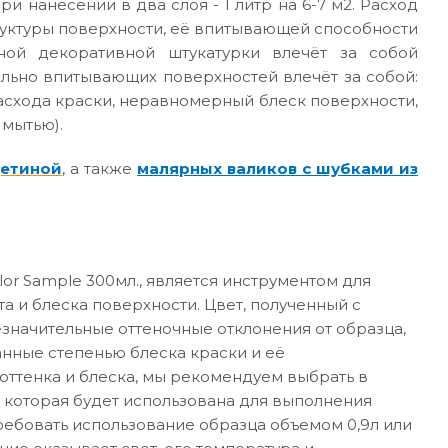
ри нанесении в два слоя - 1 литр на 6-7 м2. Расход
руктуры поверхности, её впитывающей способности
ной декоративной штукатурки влечёт за собой
ильно впитывающих поверхностей влечёт за собой:
асхода краски, неравномерный блеск поверхности,
 мытью).
щетиной
, а также
малярных валиков с шубками из
or Sample 300мл., является инструментом для
а и блеска поверхности. Цвет, полученный с
значительные оттеночные отклонения от образца,
анные степенью блеска краски и её
ттенка и блеска, мы рекомендуем выбрать в
 которая будет использована для выполнения
требовать использование образца объемом 0,9л или