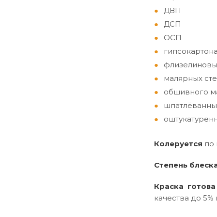
ДВП
ДСП
ОСП
гипсокартон
флизелиновы
малярных сте
обшивного ма
шпатлёванны
оштукатуренн
Колеруется
по
Степень блеск
Краска готова
качества до 5% 