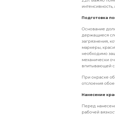
2,2л. Важно пом
интенсивность, 
Подготовка по
Основание долж
держащиеся сло
загрязнения, ко
маркеры, краси
необходимо заш
механически оч
впитывающей сп
При окраске об
отслоения обое
Нанесение кра
Перед нанесени
рабочей вязкос