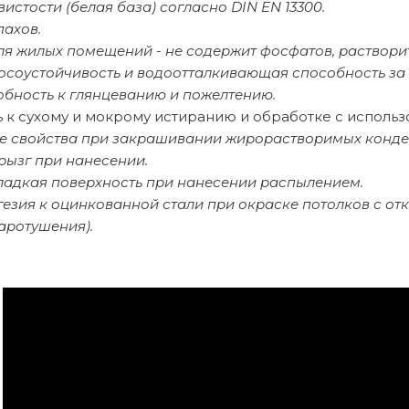
вистости (белая база) согласно DIN EN 13300.
пахов.
ля жилых помещений - не содержит фосфатов, раствори
осоустойчивость и водоотталкивающая способность за 
обность к глянцеванию и пожелтению.
ь к сухому и мокрому истиранию и обработке с исполь
 свойства при закрашивании жирорастворимых конден
рызг при нанесении.
ладкая поверхность при нанесении распылением.
гезия к оцинкованной стали при окраске потолков с о
аротушения).