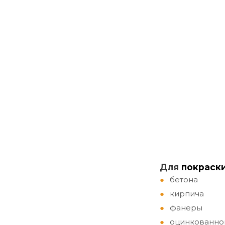
Д
ля
покраск
бетона
кирпича
фанеры
оцинкованно