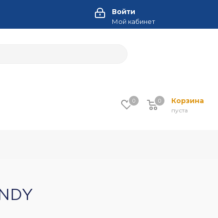
Войти
Мой кабинет
Корзина
0
0
пуста
ANDY