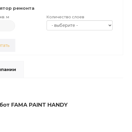
ятор ремонта
кв. м
Количество слоев
тать
мпании
абот FAMA PAINT HANDY