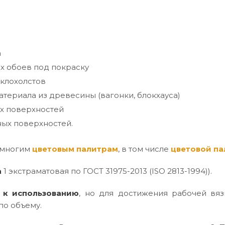
а
х обоев под покраску
клохолстов
териала из древесины (вагонки, блокхауса)
х поверхностей
ых поверхностей.
 многим
цветовым палитрам
, в том числе
цветовой па
а
1 экстраматовая по ГОСТ 31975-2013 (ISO 2813-1994)).
 к использованию
, но для достижения рабочей вяз
по объему.