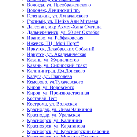
Вологда, ул. Преображенского
Воронеж, Ленинский пр.
Геленджик, ул. Луначарского
Грозный, ул. Шейха Али Митаева
Дагестан, мкр Ахмет-Хана Султана
Дальнереченск, ул. 50 лет Октября
Иваново, ул. Рабфаковская
Ижевск, ТЦ "Мой Порт"
Иркутск, Декабрьских Событий
Иркутск, ул. Академическая
Казань, ул. Журналистов
Казань, ул. Сибирский тракт
Калининград, Дм.Донского
Калуга, ул. Глаголева
Кемерово, ул.Тухачевского
Киров, ул. Воровского
Киров, ул. Производственная
Костанай-Тест
Кострома, ул. Волжская
Краснодар, ул. Лизы Чайкиной
Краснодар, ул. Уральская
Красноярск, ул. Калинина
Красноярск, ул. Каратанова
Красноярск, ул. Красноярский рабочий
Красноярск, ул. Михаила Годенко