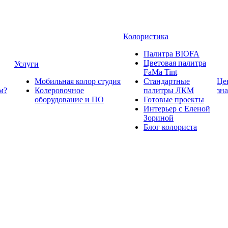
Колористика
Палитра BIOFA
Цветовая палитра
Услуги
FaMa Tint
Мобильная колор студия
Стандартные
Це
м?
Колеровочное
палитры ЛКМ
зн
оборудование и ПО
Готовые проекты
Интерьер с Еленой
Зориной
Блог колориста