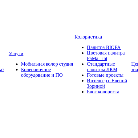
Колористика
Палитра BIOFA
Цветовая палитра
Услуги
FaMa Tint
Мобильная колор студия
Стандартные
Це
м?
Колеровочное
палитры ЛКМ
зн
оборудование и ПО
Готовые проекты
Интерьер с Еленой
Зориной
Блог колориста