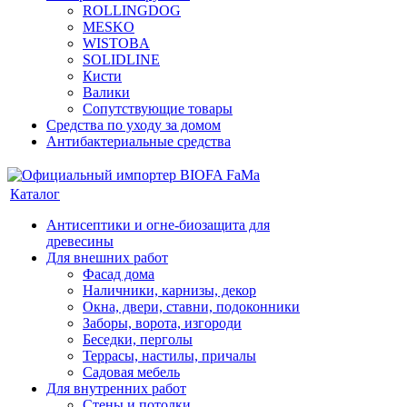
ROLLINGDOG
MESKO
WISTOBA
SOLIDLINE
Кисти
Валики
Сопутствующие товары
Средства по уходу за домом
Антибактериальные средства
Каталог
Антисептики и огне-биозащита для
древесины
Для внешних работ
Фасад дома
Наличники, карнизы, декор
Окна, двери, ставни, подоконники
Заборы, ворота, изгороди
Беседки, перголы
Террасы, настилы, причалы
Садовая мебель
Для внутренних работ
Стены и потолки