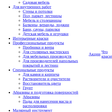
Садовая мебель
Для внутренних работ
Стены и потолки
Пол, паркет, лестницы
Мебель и столешницы
Балконы, веранды, лоджии
Бани, сауны, парилки
Детская мебель и игрушки
Интерьерные краски
Профессиональные продукты
Пробники и веера
Для столярных мастерских
Что
Акции
Для мебельных производств
краси
Для производителей напольных
покрытий и лестниц
Специальные продукты
Для камня и кирпича
Растворители и очистители
Восстановитель цвета
Грунт
Абразивы и подготовка поверхностей
Абразивы
Пады для нанесения масла и
располировки
Малярный инструмент