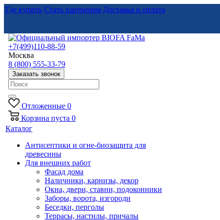
Где купить
Стать партнером
Доставка и оплата
+7(499)110-88-59
Москва
8 (800) 555-33-79
Заказать звонок
Отложенные
0
Корзина
пуста
0
Каталог
Антисептики и огне-биозащита для
древесины
Для внешних работ
Фасад дома
Наличники, карнизы, декор
Окна, двери, ставни, подоконники
Заборы, ворота, изгороди
Беседки, перголы
Террасы, настилы, причалы