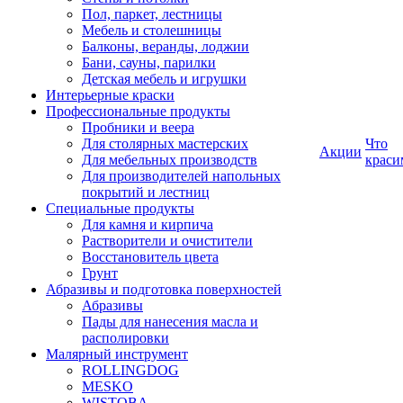
Пол, паркет, лестницы
Мебель и столешницы
Балконы, веранды, лоджии
Бани, сауны, парилки
Детская мебель и игрушки
Интерьерные краски
Профессиональные продукты
Пробники и веера
Для столярных мастерских
Что
Акции
Для мебельных производств
краси
Для производителей напольных
покрытий и лестниц
Специальные продукты
Для камня и кирпича
Растворители и очистители
Восстановитель цвета
Грунт
Абразивы и подготовка поверхностей
Абразивы
Пады для нанесения масла и
располировки
Малярный инструмент
ROLLINGDOG
MESKO
WISTOBA