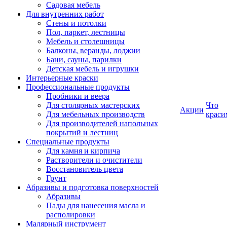
Садовая мебель
Для внутренних работ
Стены и потолки
Пол, паркет, лестницы
Мебель и столешницы
Балконы, веранды, лоджии
Бани, сауны, парилки
Детская мебель и игрушки
Интерьерные краски
Профессиональные продукты
Пробники и веера
Для столярных мастерских
Что
Акции
Для мебельных производств
краси
Для производителей напольных
покрытий и лестниц
Специальные продукты
Для камня и кирпича
Растворители и очистители
Восстановитель цвета
Грунт
Абразивы и подготовка поверхностей
Абразивы
Пады для нанесения масла и
располировки
Малярный инструмент