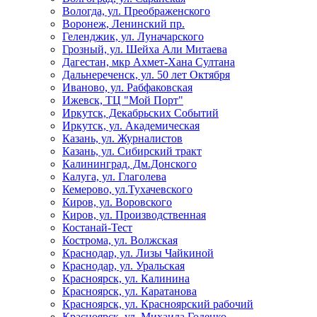
Вологда, ул. Преображенского
Воронеж, Ленинский пр.
Геленджик, ул. Луначарского
Грозный, ул. Шейха Али Митаева
Дагестан, мкр Ахмет-Хана Султана
Дальнереченск, ул. 50 лет Октября
Иваново, ул. Рабфаковская
Ижевск, ТЦ "Мой Порт"
Иркутск, Декабрьских Событий
Иркутск, ул. Академическая
Казань, ул. Журналистов
Казань, ул. Сибирский тракт
Калининград, Дм.Донского
Калуга, ул. Глаголева
Кемерово, ул.Тухачевского
Киров, ул. Воровского
Киров, ул. Производственная
Костанай-Тест
Кострома, ул. Волжская
Краснодар, ул. Лизы Чайкиной
Краснодар, ул. Уральская
Красноярск, ул. Калинина
Красноярск, ул. Каратанова
Красноярск, ул. Красноярский рабочий
Красноярск, ул. Михаила Годенко