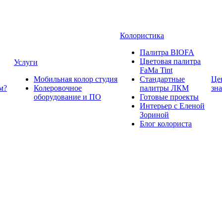
Колористика
Палитра BIOFA
Цветовая палитра
Услуги
FaMa Tint
Мобильная колор студия
Стандартные
Це
м?
Колеровочное
палитры ЛКМ
зн
оборудование и ПО
Готовые проекты
Интерьер с Еленой
Зориной
Блог колориста