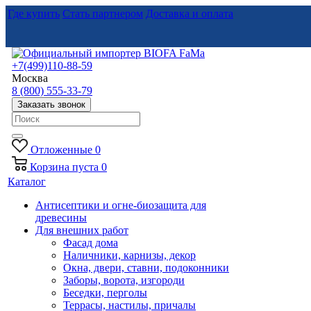
Где купить
Стать партнером
Доставка и оплата
+7(499)110-88-59
Москва
8 (800) 555-33-79
Заказать звонок
Отложенные
0
Корзина
пуста
0
Каталог
Антисептики и огне-биозащита для
древесины
Для внешних работ
Фасад дома
Наличники, карнизы, декор
Окна, двери, ставни, подоконники
Заборы, ворота, изгороди
Беседки, перголы
Террасы, настилы, причалы