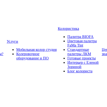
Колористика
Палитра BIOFA
Цветовая палитра
Услуги
FaMa Tint
Мобильная колор студия
Стандартные
Це
м?
Колеровочное
палитры ЛКМ
зн
оборудование и ПО
Готовые проекты
Интерьер с Еленой
Зориной
Блог колориста