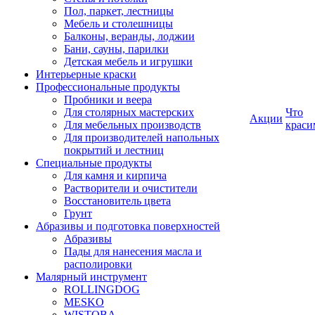
Пол, паркет, лестницы
Мебель и столешницы
Балконы, веранды, лоджии
Бани, сауны, парилки
Детская мебель и игрушки
Интерьерные краски
Профессиональные продукты
Пробники и веера
Для столярных мастерских
Что
Акции
Для мебельных производств
краси
Для производителей напольных
покрытий и лестниц
Специальные продукты
Для камня и кирпича
Растворители и очистители
Восстановитель цвета
Грунт
Абразивы и подготовка поверхностей
Абразивы
Пады для нанесения масла и
располировки
Малярный инструмент
ROLLINGDOG
MESKO
WISTOBA