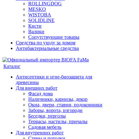
ROLLINGDOG
MESKO
WISTOBA
SOLIDLINE
Кисти
Валики
Сопутствующие товары
Средства по уходу за домом
Антибактериальные средства
Каталог
Антисептики и огне-биозащита для
древесины
Для внешних работ
Фасад дома
Наличники, карнизы, декор
Окна, двери, ставни, подоконники
Заборы, ворота, изгороди
Беседки, перголы
Террасы, настилы, причалы
Садовая мебель
Для внутренних работ
Стены и потолки