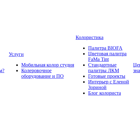
Колористика
Палитра BIOFA
Цветовая палитра
Услуги
FaMa Tint
Мобильная колор студия
Стандартные
Це
м?
Колеровочное
палитры ЛКМ
зн
оборудование и ПО
Готовые проекты
Интерьер с Еленой
Зориной
Блог колориста