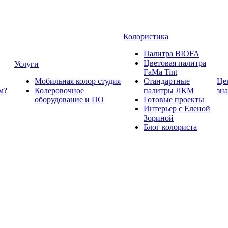
Колористика
Палитра BIOFA
Цветовая палитра
Услуги
FaMa Tint
Мобильная колор студия
Стандартные
Це
м?
Колеровочное
палитры ЛКМ
зн
оборудование и ПО
Готовые проекты
Интерьер с Еленой
Зориной
Блог колориста