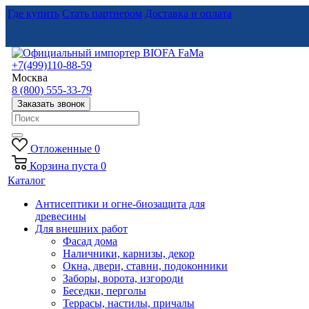
Где купить
Стать партнером
Доставка и оплата
+7(499)110-88-59
Москва
8 (800) 555-33-79
Заказать звонок
Отложенные
0
Корзина
пуста
0
Каталог
Антисептики и огне-биозащита для
древесины
Для внешних работ
Фасад дома
Наличники, карнизы, декор
Окна, двери, ставни, подоконники
Заборы, ворота, изгороди
Беседки, перголы
Террасы, настилы, причалы