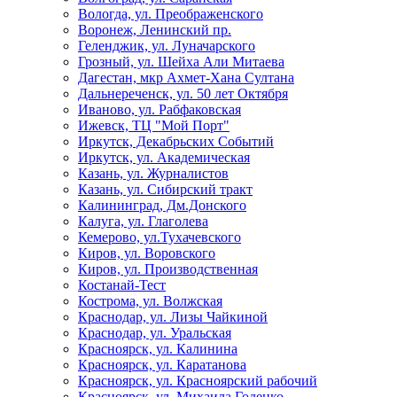
Вологда, ул. Преображенского
Воронеж, Ленинский пр.
Геленджик, ул. Луначарского
Грозный, ул. Шейха Али Митаева
Дагестан, мкр Ахмет-Хана Султана
Дальнереченск, ул. 50 лет Октября
Иваново, ул. Рабфаковская
Ижевск, ТЦ "Мой Порт"
Иркутск, Декабрьских Событий
Иркутск, ул. Академическая
Казань, ул. Журналистов
Казань, ул. Сибирский тракт
Калининград, Дм.Донского
Калуга, ул. Глаголева
Кемерово, ул.Тухачевского
Киров, ул. Воровского
Киров, ул. Производственная
Костанай-Тест
Кострома, ул. Волжская
Краснодар, ул. Лизы Чайкиной
Краснодар, ул. Уральская
Красноярск, ул. Калинина
Красноярск, ул. Каратанова
Красноярск, ул. Красноярский рабочий
Красноярск, ул. Михаила Годенко