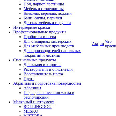
Пол, паркет, лестницы
Мебель и столешницы
Балконы, веранды, лоджии
Бани, сауны, парилки
Детская мебель и игрушки
Интерьерные краски
Профессиональные продукты
Пробники и веера
Для столярных мастерских
Что
Акции
Для мебельных производств
краси
Для производителей напольных
покрытий и лестниц
Специальные продукты
Для камня и кирпича
Растворители и очистители
Восстановитель цвета
Грунт
Абразивы и подготовка поверхностей
Абразивы
Пады для нанесения масла и
располировки
Малярный инструмент
ROLLINGDOG
MESKO
WISTOBA