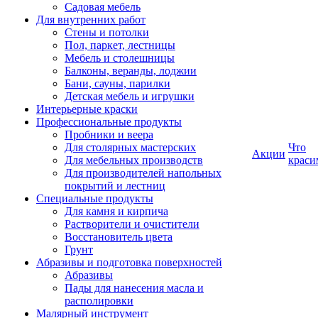
Садовая мебель
Для внутренних работ
Стены и потолки
Пол, паркет, лестницы
Мебель и столешницы
Балконы, веранды, лоджии
Бани, сауны, парилки
Детская мебель и игрушки
Интерьерные краски
Профессиональные продукты
Пробники и веера
Для столярных мастерских
Что
Акции
Для мебельных производств
краси
Для производителей напольных
покрытий и лестниц
Специальные продукты
Для камня и кирпича
Растворители и очистители
Восстановитель цвета
Грунт
Абразивы и подготовка поверхностей
Абразивы
Пады для нанесения масла и
располировки
Малярный инструмент