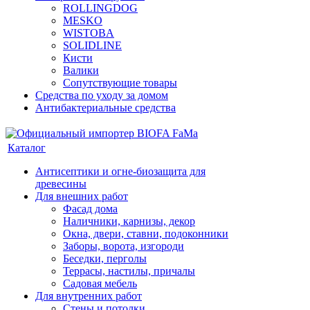
ROLLINGDOG
MESKO
WISTOBA
SOLIDLINE
Кисти
Валики
Сопутствующие товары
Средства по уходу за домом
Антибактериальные средства
Каталог
Антисептики и огне-биозащита для
древесины
Для внешних работ
Фасад дома
Наличники, карнизы, декор
Окна, двери, ставни, подоконники
Заборы, ворота, изгороди
Беседки, перголы
Террасы, настилы, причалы
Садовая мебель
Для внутренних работ
Стены и потолки