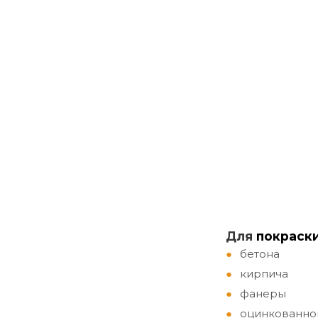
Д
ля
покраск
бетона
кирпича
фанеры
оцинкованно