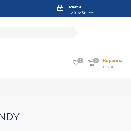
Войти
Мой кабинет
Корзина
0
0
пуста
ANDY