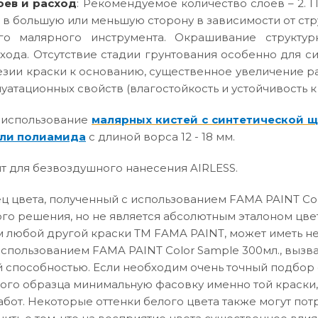
оев и расход
: Рекомендуемое количество слоев – 2. П
 в большую или меньшую сторону в зависимости от ст
го малярного инструмента. Окрашивание структур
хода. Отсутствие стадии грунтования особенно для с
зии краски к основанию, существенное увеличение р
атационных свойств (влагостойкость и устойчивость к
 использование
малярных кистей с синтетической 
ли полиамида
с длиной ворса 12 - 18 мм.
т для безвоздушного нанесения AIRLESS.
 цвета, полученный с использованием FAMA PAINT Col
го решения, но не является абсолютным эталоном цвет
 любой другой краски ТМ FAMA PAINT, может иметь не
использованием FAMA PAINT Color Sample 300мл., вызв
способностью. Если необходим очень точный подбор о
вого образца минимальную фасовку именно той краски,
абот. Некоторые оттенки белого цвета также могут по