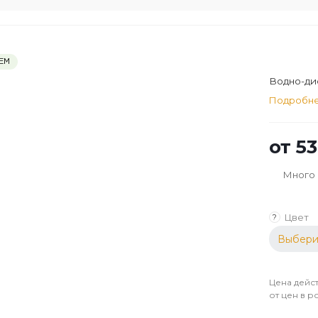
ЕМ
Водно-дис
Подробн
от
53
Много
Цвет
?
Выбери
Цена дейст
от цен в р