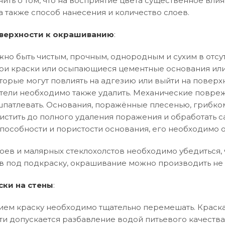
нить о том, что на восприятие цвета существенное влия
а также способ нанесения и количество слоев.
верхности к окрашиванию
:
но быть чистым, прочным, однородным и сухим в отсут
и краски или осыпающиеся цементные основания или
торые могут повлиять на адгезию или выйти на поверхн
тели необходимо также удалить. Механические повреж
патлевать. Основания, поражённые плесенью, грибко
истить до полного удаления поражения и обработать 
особности и пористости основания, его необходимо 
оев и малярных стеклохолстов необходимо убедиться, ч
в под подкраску, окрашивание можно производить не 
ски на стены
:
ем краску необходимо тщательно перемешать. Краска
ти допускается разбавление водой питьевого качества