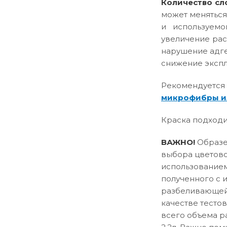
Количество сл
может меняться
и используемо
увеличение рас
нарушение адге
снижение эксплу
Рекомендуется
микрофибры и
Краска подходи
ВАЖНО!
Образец
выбора цветово
использованием
полученного с 
разбеливающей 
качестве тесто
всего объема р