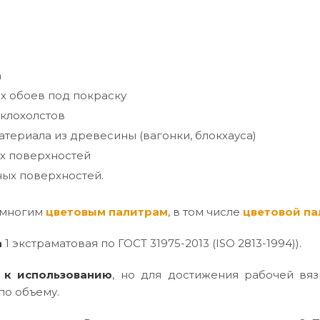
а
х обоев под покраску
клохолстов
териала из древесины (вагонки, блокхауса)
х поверхностей
ых поверхностей.
 многим
цветовым палитрам
, в том числе
цветовой па
а
1 экстраматовая по ГОСТ 31975-2013 (ISO 2813-1994)).
 к использованию
, но для достижения рабочей вяз
по объему.