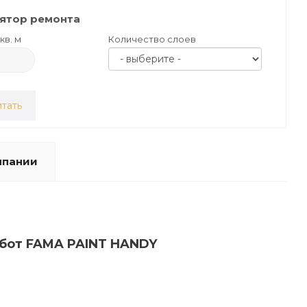
ятор ремонта
кв. м
Количество слоев
тать
мпании
абот FAMA PAINT HANDY