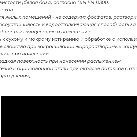
вистости (белая база) согласно DIN EN 13300.
пахов.
ля жилых помещений - не содержит фосфатов, раствори
осоустойчивость и водоотталкивающая способность за 
обность к глянцеванию и пожелтению.
ь к сухому и мокрому истиранию и обработке с исполь
 свойства при закрашивании жирорастворимых конден
рызг при нанесении.
ладкая поверхность при нанесении распылением.
гезия к оцинкованной стали при окраске потолков с о
аротушения).