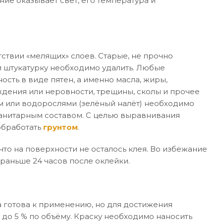
ние оказывает свет, его температура и
ствии «мелящих» слоев. Старые, не прочно
 штукатурку необходимо удалить. Любые
ость в виде пятен, а именно масла, жиры,
дения или неровности, трещины, сколы и прочее
м или водорослями (зелёный налёт) необходимо
санитарным составом. С целью выравнивания
обработать
грунтом
.
то на поверхности не осталось клея. Во избежание
раньше 24 часов после оклейки.
 готова к применению, но для достижения
 до 5 % по объёму. Краску необходимо наносить