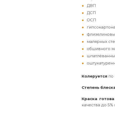
ДВП
ДСП
ОСП
гипсокартон
флизелиновы
малярных сте
обшивного ма
шпатлёванны
оштукатуренн
Колеруется
по
Степень блеск
Краска готова
качества до 5% 