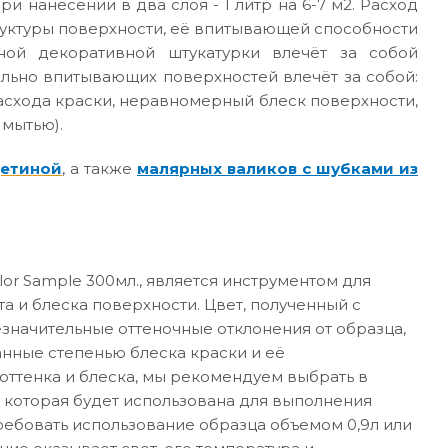
ри нанесении в два слоя - 1 литр на 6-7 м2. Расход
руктуры поверхности, её впитывающей способности
ной декоративной штукатурки влечёт за собой
ильно впитывающих поверхностей влечёт за собой:
асхода краски, неравномерный блеск поверхности,
 мытью).
щетиной
, а также
малярных валиков с шубками из
or Sample 300мл., является инструментом для
а и блеска поверхности. Цвет, полученный с
значительные оттеночные отклонения от образца,
анные степенью блеска краски и её
ттенка и блеска, мы рекомендуем выбрать в
 которая будет использована для выполнения
требовать использование образца объемом 0,9л или