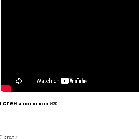
и стен
из:
и потолков
й стали