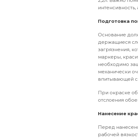
2,2л. Важно пом
интенсивность, 
Подготовка по
Основание долж
держащиеся сло
загрязнения, ко
маркеры, краси
необходимо заш
механически оч
впитывающей сп
При окраске об
отслоения обое
Нанесение кра
Перед нанесени
рабочей вязкос