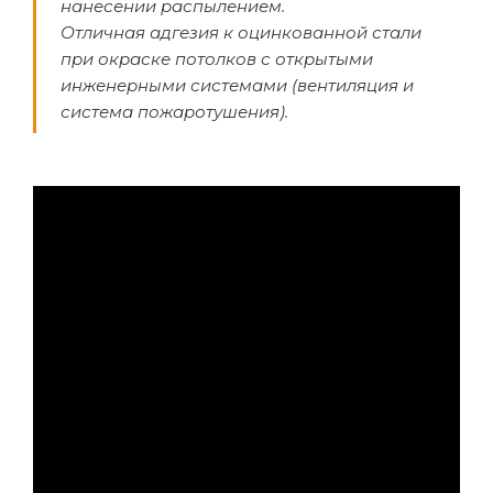
нанесении распылением.
Отличная адгезия к оцинкованной стали
при окраске потолков с открытыми
инженерными системами (вентиляция и
система пожаротушения).