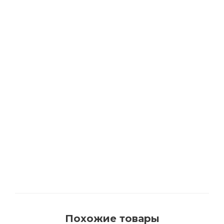
РЕКОМЕНДУЕМ
АКЦИЯ
Растворитель BIOFA 0500 для удаления
смоляных подтеков и очистки инструмента
с цитрусовыми маслами
Много
Похожие товары