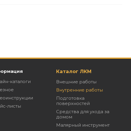
ормация
Каталог ЛКМ
айн-каталоги
Внешние работы
езное
Внутренние работы
еоинструкции
Подготовка
поверхностей
йс-листы
Средства для ухода за
домом
Малярный инструмент