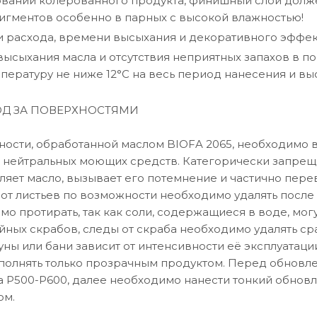
овании колерованного продукта, финишный слой долж
гментов особенно в парных с высокой влажностью!
 расхода, времени высыхания и декоративного эффек
высыхания масла и отсутствия неприятных запахов в 
мпературу не ниже 12°C на весь период нанесения и вы
ОД ЗА ПОВЕРХНОСТЯМИ
ности, обработанной маслом BIOFA 2065, необходимо 
Н нейтральных моющих средств. Категорически запре
ляет масло, вызывает его потемнение и частично пере
 от листьев по возможности необходимо удалять после
о протирать, так как соли, содержащиеся в воде, мог
йных скрабов, следы от скраба необходимо удалять ср
уны или бани зависит от интенсивности её эксплуата
полнять только прозрачным продуктом. Перед обновл
 P500-P600, далее необходимо нанести тонкий обнов
ом.