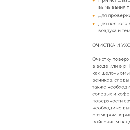
При использ
вымывания пи
Для проверки
Для полного 
воздуха и те
ОЧИСТКА И УХ
Очистку поверх
в воде или в р
как щелочь омы
веников, следы
также необходим
солевых и кофе
поверхности са
необходимо вы
размером зерна
войлочным пад