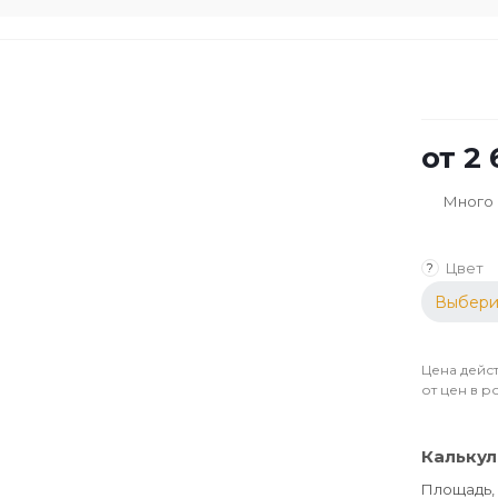
от
2 
Много
Цвет
?
Выбери
Цена дейст
от цен в р
Калькул
Площадь, 