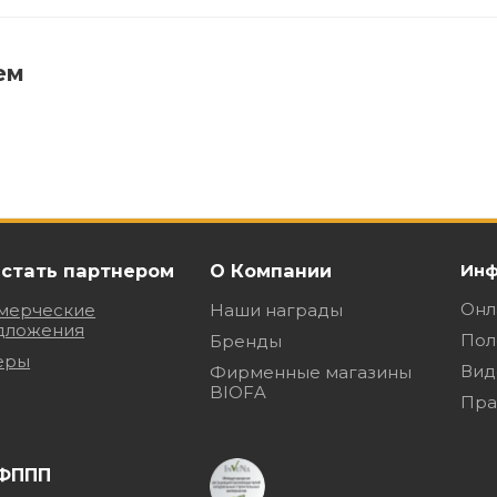
ем
 стать партнером
О Компании
Инф
Онл
мерческие
Наши награды
дложения
Пол
Бренды
еры
Вид
Фирменные магазины
BIOFA
Пра