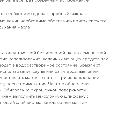
ен быть всегда прозрачным во избежание
та необходимо сделать пробный выкрас!
помещении необходимо обеспечить приток свежего
сыхания масла!
выполнять мягкой безворсовой тканью, смоченной
щено использование щелочных моющих средств, так
водит в водорастворимое состояние. Брызги от
 использования сауны или бани. Водяные капли
ут оставлять матовые пятна. При использовании
азу после применения. Частота обновления
ции. Обновление окрашенной поверхности
ением выполнить межслойную шлифовку с
ляющий слой кистью, ветошью или мягким