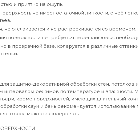
стью и приятно на ощупь.
оверхность не имеет остаточной липкости, с неё легко
тьев.
, не отслаивается и не растрескивается со временем.
ия поверхности не требуется перешлифовка, необход
но в прозрачной базе, колеруется в различные оттенки
ттенки.
для защитно-декоративной обработки стен, потолков и
м интервалом режимов по температуре и влажности. 
утвари, кроме поверхностей, имеющих длительный конта
я обработки саун и бань рекомендуется использование
рвого слоя можно заколеровать
ПОВЕРХНОСТИ