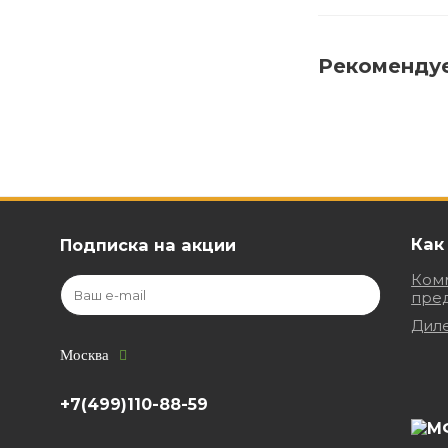
Рекоменду
Как
Подписка на акции
Ком
пре
Дил
Москва
+7(499)110-88-59