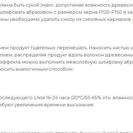
лжна быть сухой (макс. допустимая влажность древеси
шлифовать абразивом с размером зерна P120-Р150 в за
ны необходимо удалить смолу из смоляных карманов
ем продукт тщательно перемешать. Наносить кистью 
оем, распределяя продукт вдоль волокон древесины. 
эффекта можно выполнить межслойную шлифовку абра
осить аналогичным способом.
следующего слоя 16-24 часа (20°C/55-65% отн. влажно
ебуют увеличения времени высыхания.