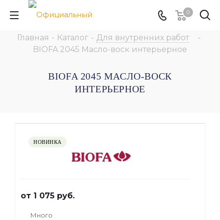
0
Главная
-
Каталог
-
Для внутренних работ
-
BIOFA 2045 Масло-воск интерьерное
BIOFA 2045 МАСЛО-ВОСК
ИНТЕРЬЕРНОЕ
НОВИНКА
от
1 075 руб.
Много