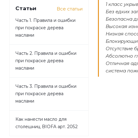
1 класс укры
Статьи
Все статьи
Без едких за
Безопасна д
Часть 1. Правила и ошибки
Высокая изн
при покраске дерева
Низкая спос
маслами
Блокирующие
Отсутствие б
Часть 2. Правила и ошибки
Абсолютно г
при покраске дерева
Отличная ад
маслами
система пож
Часть 3. Правила и ошибки
при покраске дерева
маслами
Как нанести масло для
столешниц BIOFA арт. 2052