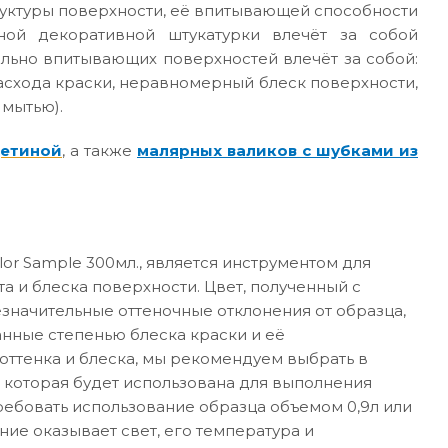
руктуры поверхности, её впитывающей способности
ной декоративной штукатурки влечёт за собой
ильно впитывающих поверхностей влечёт за собой:
асхода краски, неравномерный блеск поверхности,
 мытью).
щетиной
, а также
малярных валиков с шубками из
or Sample 300мл., является инструментом для
а и блеска поверхности. Цвет, полученный с
значительные оттеночные отклонения от образца,
анные степенью блеска краски и её
ттенка и блеска, мы рекомендуем выбрать в
 которая будет использована для выполнения
требовать использование образца объемом 0,9л или
ние оказывает свет, его температура и