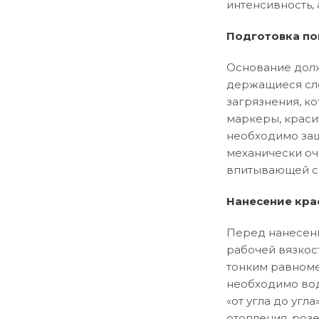
интенсивность, 
Подготовка по
Основание долж
держащиеся сло
загрязнения, ко
маркеры, краси
необходимо заш
механически оч
впитывающей сп
Нанесение кра
Перед нанесени
рабочей вязкос
тонким равноме
необходимо вод
«от угла до уг
отопления, розе