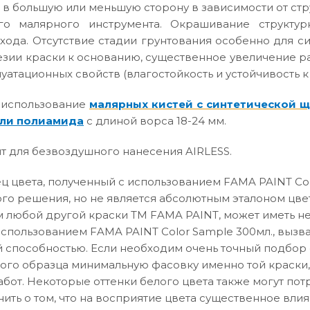
 в большую или меньшую сторону в зависимости от ст
го малярного инструмента. Окрашивание структур
хода. Отсутствие стадии грунтования особенно для с
зии краски к основанию, существенное увеличение р
атационных свойств (влагостойкость и устойчивость к
 использование
малярных кистей с синтетической 
ли полиамида
с длиной ворса 18-24 мм.
т для безвоздушного нанесения AIRLESS.
 цвета, полученный с использованием FAMA PAINT Col
го решения, но не является абсолютным эталоном цвет
 любой другой краски ТМ FAMA PAINT, может иметь не
использованием FAMA PAINT Color Sample 300мл., вызв
способностью. Если необходим очень точный подбор о
вого образца минимальную фасовку именно той краски,
абот. Некоторые оттенки белого цвета также могут по
нить о том, что на восприятие цвета существенное влия