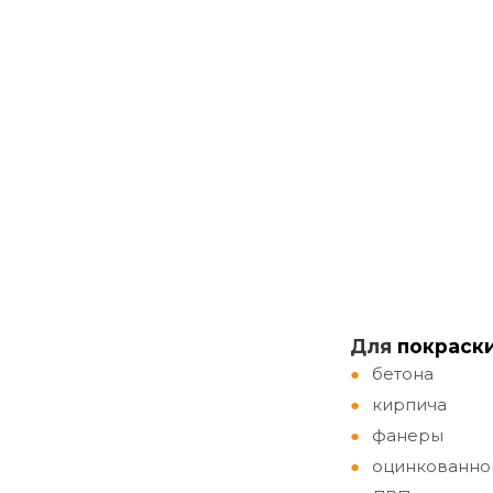
Д
ля
покраск
бетона
кирпича
фанеры
оцинкованно