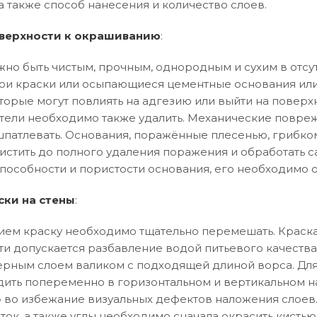
а также способ нанесения и количество слоев.
верхности к окрашиванию
:
но быть чистым, прочным, однородным и сухим в отсут
и краски или осыпающиеся цементные основания или
торые могут повлиять на адгезию или выйти на поверхн
тели необходимо также удалить. Механические повреж
патлевать. Основания, поражённые плесенью, грибко
истить до полного удаления поражения и обработать 
особности и пористости основания, его необходимо 
ски на стены
:
ем краску необходимо тщательно перемешать. Краска
ти допускается разбавление водой питьевого качества
рным слоем валиком с подходящей длиной ворса. Дл
ить попеременно в горизонтальном и вертикальном 
ла» во избежание визуальных дефектов наложения слоев
ток, а также углы необходимо сначала окрасить кистью