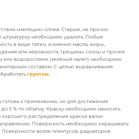
ствии «мелящих» слоев. Старые, не прочно
 штукатурку необходимо удалить. Любые
ость в виде пятен, а именно масла, жиры,
дения или неровности, трещины, сколы и прочее
м или водорослями (зелёный налёт) необходимо
санитарным составом. С целью выравнивания
обработать
грунтом
.
 готова к применению, но для достижения
 до 5 % по объёму. Краску необходимо наносить
я хорошего распределения краски валик
направлении. Поверхность необходимо окрашивать
. Поверхности возле плинтусов, радиаторов
.