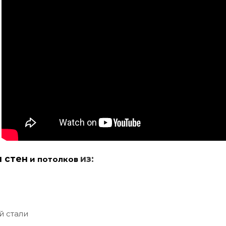
и стен
из:
и потолков
й стали