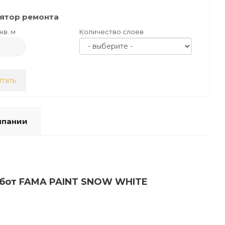
ятор ремонта
кв. м
Количество слоев
тать
мпании
работ FAMA PAINT SNOW WHITE