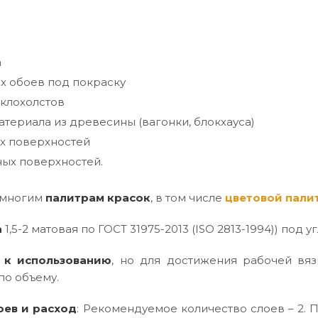
а
х обоев под покраску
клохолстов
териала из древесины (вагонки, блокхауса)
х поверхностей
ых поверхностей.
 многим
палитрам красок
, в том числе
цветовой пали
а
1,5-2 матовая по ГОСТ 31975-2013 (ISO 2813-1994)) под уг
 к использованию
, но для достижения рабочей вяз
по объему.
оев и расход
: Рекомендуемое количество слоев – 2. П