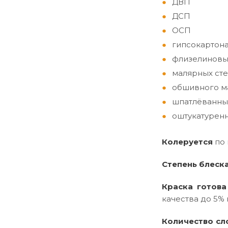
ДВП
ДСП
ОСП
гипсокартон
флизелиновы
малярных сте
обшивного ма
шпатлёванны
оштукатуренн
Колеруется
по
Степень блеск
Краска готова
качества до 5% 
Количество сл