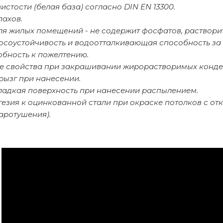
вистости (белая база) согласно DIN EN 13300.
пахов.
ля жилых помещений - не содержит фосфатов, раствори
осоустойчивость и водоотталкивающая способность за 
обность к пожелтению.
 свойства при закрашивании жирорастворимых конден
рызг при нанесении.
ладкая поверхность при нанесении распылением.
гезия к оцинкованной стали при окраске потолков с о
аротушения).