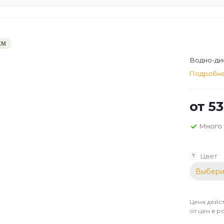
ЕМ
Водно-дис
Подробн
от
53
Много
Цвет
?
Выбери
Цена дейст
от цен в р