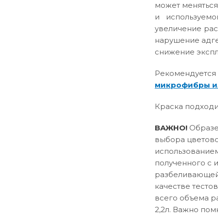
может меняться
и используемо
увеличение рас
нарушение адге
снижение эксплу
Рекомендуется
микрофибры и
Краска подходи
ВАЖНО!
Образец
выбора цветово
использованием
полученного с 
разбеливающей 
качестве тесто
всего объема р
2,2л. Важно пом