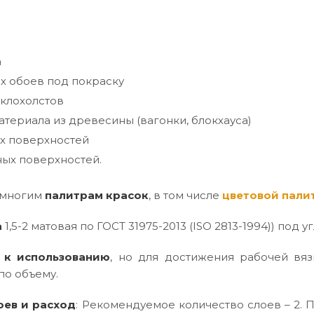
а
х обоев под покраску
клохолстов
териала из древесины (вагонки, блокхауса)
х поверхностей
ых поверхностей.
 многим
палитрам красок
, в том числе
цветовой пали
а
1,5-2 матовая по ГОСТ 31975-2013 (ISO 2813-1994)) под уг
 к использованию
, но для достижения рабочей вяз
по объему.
оев и расход
: Рекомендуемое количество слоев – 2. П