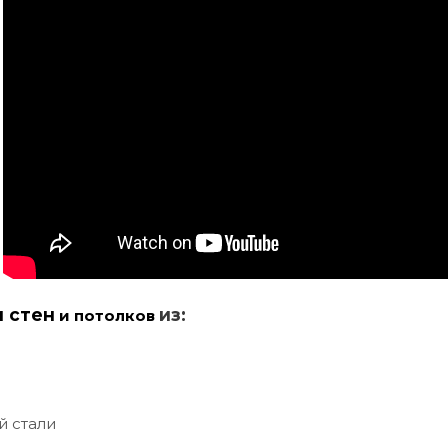
и стен
из:
и потолков
й стали