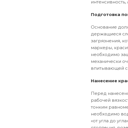
интенсивность, 
Подготовка по
Основание долж
держащиеся сло
загрязнения, ко
маркеры, краси
необходимо заш
механически оч
впитывающей сп
Нанесение кра
Перед нанесени
рабочей вязкос
тонким равноме
необходимо вод
«от угла до уг
отопления, розе