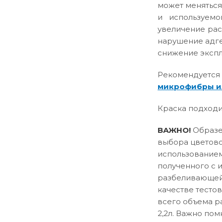
может меняться
и используемо
увеличение рас
нарушение адге
снижение эксплу
Рекомендуется
микрофибры и
Краска подходи
ВАЖНО!
Образец
выбора цветово
использованием
полученного с 
разбеливающей 
качестве тесто
всего объема р
2,2л. Важно пом