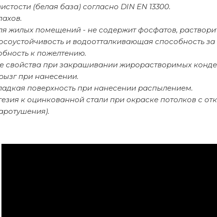
вистости (белая база) согласно DIN EN 13300.
пахов.
ля жилых помещений - не содержит фосфатов, раствори
осоустойчивость и водоотталкивающая способность за 
обность к пожелтению.
 свойства при закрашивании жирорастворимых конден
рызг при нанесении.
ладкая поверхность при нанесении распылением.
гезия к оцинкованной стали при окраске потолков с о
аротушения).