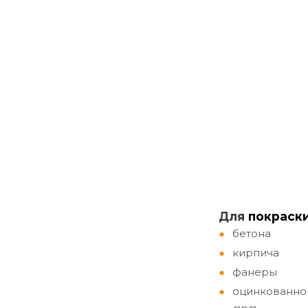
Д
ля
покраск
бетона
кирпича
фанеры
оцинкованно