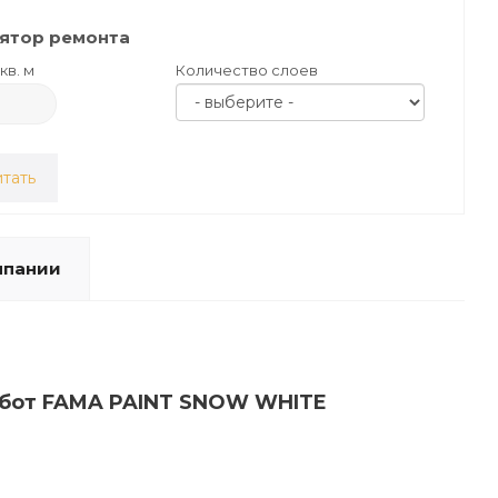
ятор ремонта
кв. м
Количество слоев
тать
мпании
работ FAMA PAINT SNOW WHITE