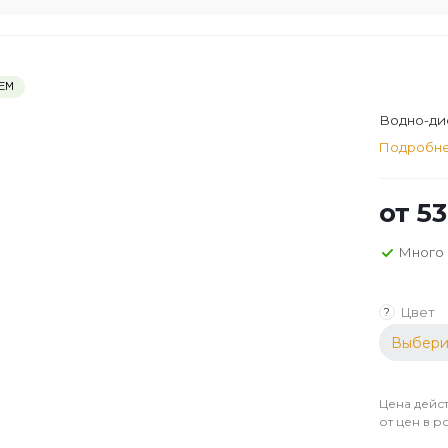
ЕМ
Водно-дис
Подробн
от
53
Много
Цвет
?
Выбери
Цена дейст
от цен в р