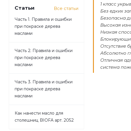
1 класс укры
Статьи
Все статьи
Без едких за
Безопасна д
Часть 1. Правила и ошибки
Высокая изн
при покраске дерева
Низкая спос
маслами
Блокирующие
Отсутствие б
Часть 2. Правила и ошибки
Абсолютно г
при покраске дерева
Отличная ад
маслами
система пож
Часть 3. Правила и ошибки
при покраске дерева
маслами
Как нанести масло для
столешниц BIOFA арт. 2052