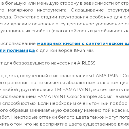
 в большую или меньшую сторону в зависимости от ст
го малярного инструмента. Окрашивание структур
хода. Отсутствие стадии грунтования особенно для с
зии краски к основанию, существенное увеличение р
атационных свойств (влагостойкость и устойчивость к
 использование
малярных кистей с синтетической 
ли полиамида
с длиной ворса 18-24 мм.
т для безвоздушного нанесения AIRLESS.
 цвета, полученный с использованием FAMA PAINT Col
го решения, но не является абсолютным эталоном цвет
 любой другой краски ТМ FAMA PAINT, может иметь не
использованием FAMA PAINT Color Sample 300мл., вызв
способностью. Если необходим очень точный подбор о
вого образца минимальную фасовку именно той краски,
абот. Некоторые оттенки белого цвета также могут по
нить о том, что на восприятие цвета существенное влия