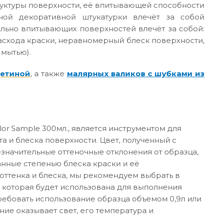
руктуры поверхности, её впитывающей способности
ной декоративной штукатурки влечёт за собой
ильно впитывающих поверхностей влечёт за собой:
асхода краски, неравномерный блеск поверхности,
 мытью).
щетиной
, а также
малярных валиков с шубками из
or Sample 300мл., является инструментом для
а и блеска поверхности. Цвет, полученный с
значительные оттеночные отклонения от образца,
анные степенью блеска краски и её
ттенка и блеска, мы рекомендуем выбрать в
 которая будет использована для выполнения
требовать использование образца объемом 0,9л или
ние оказывает свет, его температура и