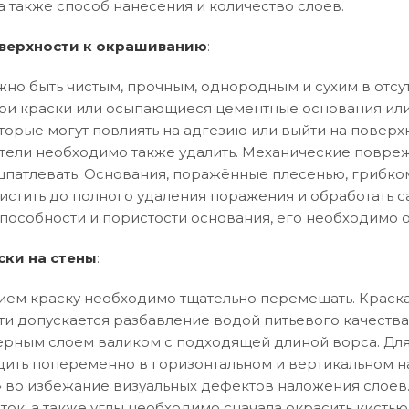
а также способ нанесения и количество слоев.
верхности к окрашиванию
:
но быть чистым, прочным, однородным и сухим в отсут
и краски или осыпающиеся цементные основания или
торые могут повлиять на адгезию или выйти на поверхн
тели необходимо также удалить. Механические повреж
патлевать. Основания, поражённые плесенью, грибко
истить до полного удаления поражения и обработать 
особности и пористости основания, его необходимо 
ски на стены
:
ем краску необходимо тщательно перемешать. Краска
ти допускается разбавление водой питьевого качества
рным слоем валиком с подходящей длиной ворса. Дл
ить попеременно в горизонтальном и вертикальном 
ла» во избежание визуальных дефектов наложения слоев
ток, а также углы необходимо сначала окрасить кистью