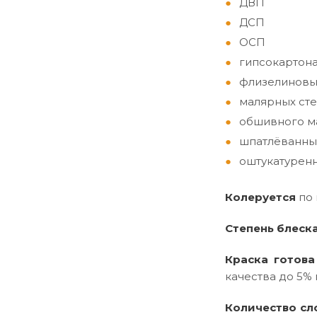
ДВП
ДСП
ОСП
гипсокартон
флизелиновы
малярных сте
обшивного ма
шпатлёванны
оштукатуренн
Колеруется
по
Степень блеск
Краска готова
качества до 5% 
Количество сл