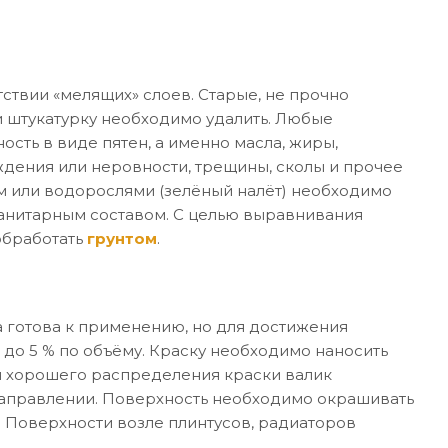
ствии «мелящих» слоев. Старые, не прочно
 штукатурку необходимо удалить. Любые
ость в виде пятен, а именно масла, жиры,
дения или неровности, трещины, сколы и прочее
м или водорослями (зелёный налёт) необходимо
санитарным составом. С целью выравнивания
обработать
грунтом
.
 готова к применению, но для достижения
 до 5 % по объёму. Краску необходимо наносить
я хорошего распределения краски валик
направлении. Поверхность необходимо окрашивать
. Поверхности возле плинтусов, радиаторов
.