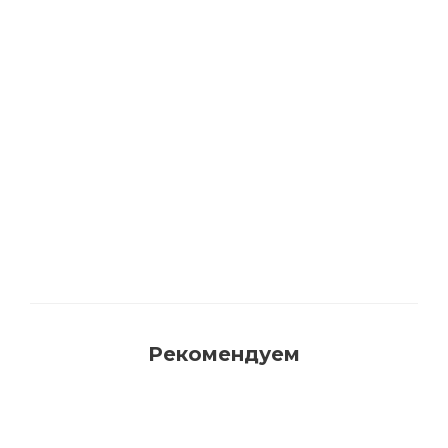
Акриловая матовая краска FAMA PAINT
HANDY
Много
Рекомендуем