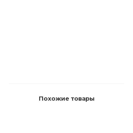
1540 Кисть для красок на водной основе с
синтетическим ворсом AquaProfi
Много
Похожие товары
РЕКОМЕНДУЕМ