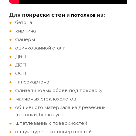
Д
ля
покраски стен
из:
и потолков
бетона
кирпича
фанеры
оцинкованной стали
ДВП
ДСП
ОСП
гипсокартона
флизелиновых обоев под покраску
малярных стеклохолстов
обшивного материала из древесины
(вагонки, блокхауса)
шпатлёванных поверхностей
оштукатуренных поверхностей.