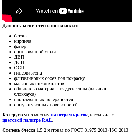
Д
ля
покраски стен
из:
и потолков
бетона
кирпича
фанеры
оцинкованной стали
ДВП
ДСП
ОСП
гипсокартона
флизелиновых обоев под покраску
малярных стеклохолстов
обшивного материала из древесины (вагонки,
блокхауса)
шпатлёванных поверхностей
оштукатуренных поверхностей.
Колеруется
по многим
палитрам красок
, в том числе
цветовой палитре RAL
.
Степень блеска
1,5-2 матовая по ГОСТ 31975-2013 (ISO 2813-