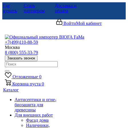
Где
Стать
Доставка и
купить
партнером
оплата
Войти
Мой кабинет
+7(499)110-88-59
Москва
8 (800) 555-33-79
Заказать звонок
Отложенные
0
Корзина
пуста
0
Каталог
Антисептики и огне-
биозащита для
древесины
Для внешних работ
Фасад дома
Наличники,