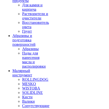
продукты
Для камня и
кирпича
Растворители и
очистители
Восстановитель
цвета
Грунт
Абразивы и
подготовка
поверхностей
Абразивы
Пады для
нанесения
масла и
располировки
Малярный
инструмент
ROLLINGDOG
MESKO
WISTOBA
SOLIDLINE
Кисти
Валики
Сопутствующие