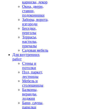
карнизы, декор
Окна, двери,
ставни,
подоконники
Заборы, ворота,
изгороди
Беседки,
перголы
Террасы,
настилы,
причалы
Садовая мебель
Для внутренних
работ
Стены и
потолки
Пол, паркет,
лестницы
Мебель и
столешницы
Балконы,
веранды,
лоджии
Бани, сауны,
парилки