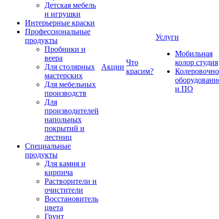
Детская мебель
и игрушки
Интерьерные краски
Профессиональные
Услуги
продукты
Пробники и
Мобильная
веера
Что
колор студия
Для столярных
Акции
красим?
Колеровочно
мастерских
оборудовани
Для мебельных
и ПО
производств
Для
производителей
напольных
покрытий и
лестниц
Специальные
продукты
Для камня и
кирпича
Растворители и
очистители
Восстановитель
цвета
Грунт