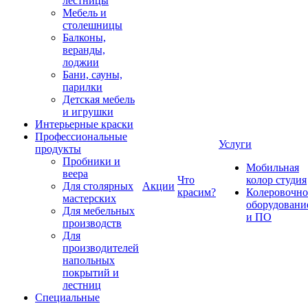
лестницы
Мебель и
столешницы
Балконы,
веранды,
лоджии
Бани, сауны,
парилки
Детская мебель
и игрушки
Интерьерные краски
Профессиональные
Услуги
продукты
Пробники и
Мобильная
веера
Что
колор студия
Для столярных
Акции
красим?
Колеровочно
мастерских
оборудовани
Для мебельных
и ПО
производств
Для
производителей
напольных
покрытий и
лестниц
Специальные