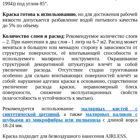
1994)) под углом 85°.
Краска готова к использованию
, но для достижения рабочей
вязкости допускается разбавление водой питьевого качества
до 5% по объему.
Количество слоев и расход
: Рекомендуемое количество слоев
– 2. При нанесении в два слоя - 1 литр на 6-7 м2. Расход может
меняться в большую или меньшую сторону в зависимости от
структуры поверхности, её впитывающей способности и
используемого малярного инструмента. Окрашивание
структурной декоративной штукатурки влечёт за собой
увеличение расхода. Отсутствие стадии грунтования
особенно для сильно впитывающих поверхностей влечёт за
собой: нарушение адгезии краски к основанию, существенное
увеличение расхода краски, неравномерный блеск
поверхности, снижение эксплуатационных свойств
(влагостойкость и устойчивость к мытью).
Рекомендуется использование
малярных кистей с
синтетической щетиной
, а также
малярных валиков с
шубками из микрофибры или полиамида
с длиной ворса
18-24 мм.
Краска подходит для безвоздушного нанесения AIRLESS.