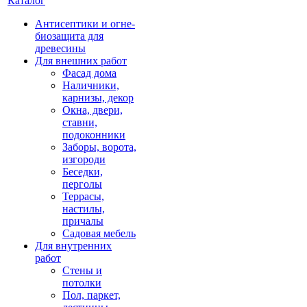
Каталог
Антисептики и огне-
биозащита для
древесины
Для внешних работ
Фасад дома
Наличники,
карнизы, декор
Окна, двери,
ставни,
подоконники
Заборы, ворота,
изгороди
Беседки,
перголы
Террасы,
настилы,
причалы
Садовая мебель
Для внутренних
работ
Стены и
потолки
Пол, паркет,