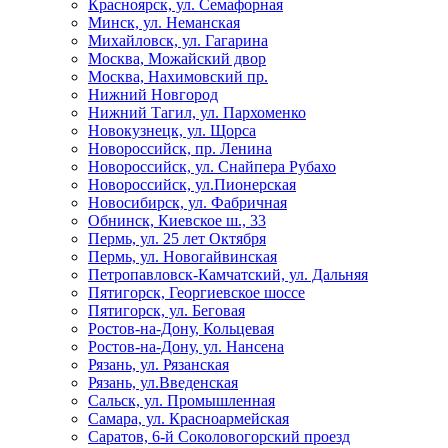
Красноярск, ул. Семафорная
Минск, ул. Неманская
Михайловск, ул. Гагарина
Москва, Можайский двор
Москва, Нахимовский пр.
Нижний Новгород
Нижний Тагил, ул. Пархоменко
Новокузнецк, ул. Щорса
Новороссийск, пр. Ленина
Новороссийск, ул. Снайпера Рубахо
Новороссийск, ул.Пионерская
Новосибирск, ул. Фабричная
Обнинск, Киевское ш., 33
Пермь, ул. 25 лет Октября
Пермь, ул. Новогайвинская
Петропавловск-Камчатский, ул. Дальняя
Пятигорск, Георгиевское шоссе
Пятигорск, ул. Беговая
Ростов-на-Дону, Кольцевая
Ростов-на-Дону, ул. Нансена
Рязань, ул. Рязанская
Рязань, ул.Введенская
Сальск, ул. Промышленная
Самара, ул. Красноармейская
Саратов, 6-й Соколовогорский проезд