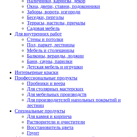
Наличники, карнизы, декор
Окна, двери, ставни, подоконники
Заборы, ворота, изгороди
Беседки, перголы
Террасы, настилы, причалы
Садовая мебель
Для внутренних работ
Стены и потолки
Пол, паркет, лестницы
Мебель и столешницы
Балконы, веранды, лоджии
Бани, сауны, парилки
Детская мебель и игрушки
Интерьерные краски
Профессиональные продукты
Пробники и веера
Для столярных мастерских
Для мебельных производств
Для производителей напольных покрытий и
лестниц
Специальные продукты
Для камня и кирпича
Растворители и очистители
Восстановитель цвета
Грунт