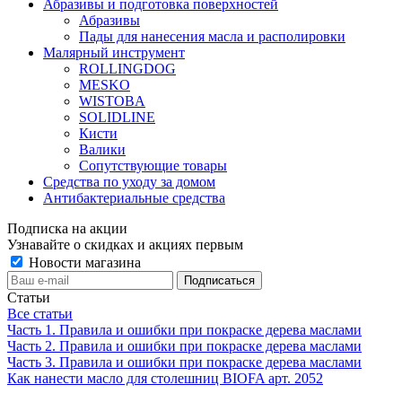
Абразивы и подготовка поверхностей
Абразивы
Пады для нанесения масла и располировки
Малярный инструмент
ROLLINGDOG
MESKO
WISTOBA
SOLIDLINE
Кисти
Валики
Сопутствующие товары
Средства по уходу за домом
Антибактериальные средства
Подписка на акции
Узнавайте о скидках и акциях первым
Новости магазина
Статьи
Все статьи
Часть 1. Правила и ошибки при покраске дерева маслами
Часть 2. Правила и ошибки при покраске дерева маслами
Часть 3. Правила и ошибки при покраске дерева маслами
Как нанести масло для столешниц BIOFA арт. 2052