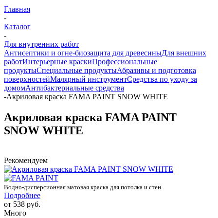
Главная
-
Каталог
-
Для внутренних работ
Антисептики и огне-биозащита для древесины
Для внешних
работ
Интерьерные краски
Профессиональные
продукты
Специальные продукты
Абразивы и подготовка
поверхностей
Малярный инструмент
Средства по уходу за
домом
Антибактериальные средства
-
Акриловая краска FAMA PAINT SNOW WHITE
Акриловая краска FAMA PAINT
SNOW WHITE
Рекомендуем
Водно-дисперсионная матовая краска для потолка и стен
Подробнее
от
538 руб.
Много