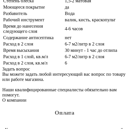
Степень блеска
1,5-2 матовая
Моющееся покрытие
да
Разбавитель
Вода
Рабочий инструмент
валик, кисть, краскопульт
Время до нанесения
4-6 часов
следующего слоя
Содержание антисептика
нет
Расход в 2 слоя
6-7 м2/литр в 2 слоя
Время высыхания
30 минут - 1 час до отлипа
Расход в 1 слой, кв.м/л
6-7 м2/литр в 2 слоя
Расход в 2 слоя, кв.м/л
6
Задать вопрос
Вы можете задать любой интересующий вас вопрос по товару
или работе магазина.
Наши квалифицированные специалисты обязательно вам
помогут.
О компании
Оплата