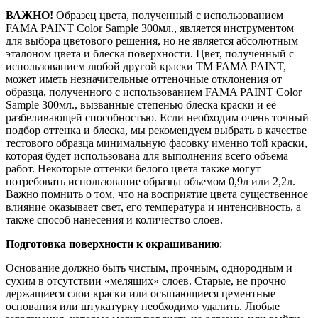
ВАЖНО!
Образец цвета, полученный с использованием
FAMA PAINT Color Sample 300мл., является инструментом
для выбора цветового решения, но не является абсолютным
эталоном цвета и блеска поверхности. Цвет, полученный с
использованием любой другой краски ТМ FAMA PAINT,
может иметь незначительные оттеночные отклонения от
образца, полученного с использованием FAMA PAINT Color
Sample 300мл., вызванные степенью блеска краски и её
разбеливающей способностью. Если необходим очень точный
подбор оттенка и блеска, мы рекомендуем выбрать в качестве
тестового образца минимальную фасовку именно той краски,
которая будет использована для выполнения всего объема
работ. Некоторые оттенки белого цвета также могут
потребовать использование образца объемом 0,9л или 2,2л.
Важно помнить о том, что на восприятие цвета существенное
влияние оказывает свет, его температура и интенсивность, а
также способ нанесения и количество слоев.
Подготовка поверхности к окрашиванию
:
Основание должно быть чистым, прочным, однородным и
сухим в отсутствии «мелящих» слоев. Старые, не прочно
держащиеся слои краски или осыпающиеся цементные
основания или штукатурку необходимо удалить. Любые