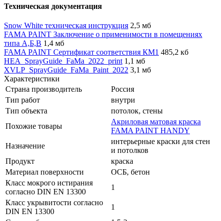
Техническая документация
Snow White техническая инструкция
2,5 мб
FAMA PAINT Заключение о применимости в помещениях
типа А,Б,В
1,4 мб
FAMA PAINT Сертификат соответствия КМ1
485,2 кб
HEA_SprayGuide_FaMa_2022_print
1,1 мб
XVLP_SprayGuide_FaMa_Paint_2022
3,1 мб
Характеристики
Страна производитель
Россия
Тип работ
внутри
Тип объекта
потолок, стены
Акриловая матовая краска
Похожие товары
FAMA PAINT HANDY
интерьерные краски для стен
Назначение
и потолков
Продукт
краска
Материал поверхности
ОСБ, бетон
Класс мокрого истирания
1
согласно DIN EN 13300
Класс укрывитости согласно
1
DIN EN 13300