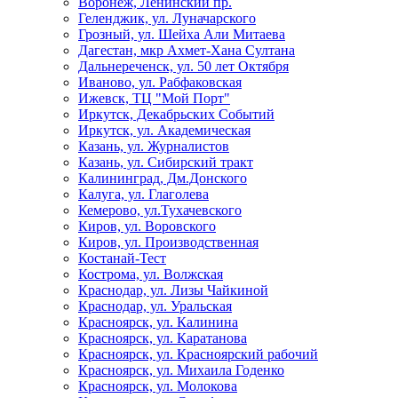
Воронеж, Ленинский пр.
Геленджик, ул. Луначарского
Грозный, ул. Шейха Али Митаева
Дагестан, мкр Ахмет-Хана Султана
Дальнереченск, ул. 50 лет Октября
Иваново, ул. Рабфаковская
Ижевск, ТЦ "Мой Порт"
Иркутск, Декабрьских Событий
Иркутск, ул. Академическая
Казань, ул. Журналистов
Казань, ул. Сибирский тракт
Калининград, Дм.Донского
Калуга, ул. Глаголева
Кемерово, ул.Тухачевского
Киров, ул. Воровского
Киров, ул. Производственная
Костанай-Тест
Кострома, ул. Волжская
Краснодар, ул. Лизы Чайкиной
Краснодар, ул. Уральская
Красноярск, ул. Калинина
Красноярск, ул. Каратанова
Красноярск, ул. Красноярский рабочий
Красноярск, ул. Михаила Годенко
Красноярск, ул. Молокова