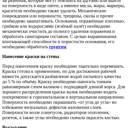
загрязнения, которые могут повлиять на адгезию или выйти
на поверхность в виде пятен, а именно масла, жиры, маркеры,
красители необходимо также удалить. Механические
повреждения или неровности, трещины, сколы и прочее
необходимо зашпатлевать. Основания, поражённые плесенью,
грибком или водорослями (зелёный налёт) необходимо
механически очистить до полного удаления поражения и
обработать санитарным составом. С целью выравнивания
впитывающей способности и пористости основания, его
необходимо обработать
грунтом
.
Нанесение краски на стены
:
Перед нанесением краску необходимо тщательно перемешать.
Краска готова к применению, но для достижения рабочей
вязкости допускается разбавление водой питьевого качества
до 5 % по объёму. Краску необходимо наносить тонким
равномерным слоем валиком с подходящей длиной ворса. Для
хорошего распределения краски валик необходимо водить
попеременно в горизонтальном и вертикальном направлении.
Поверхность необходимо окрашивать «от угла до угла» во
избежание визуальных дефектов наложения слоев.
Поверхности возле плинтусов, радиаторов отопления,
розеток, а также углы необходимо сначала окрасить кистью.
Высыхание
: