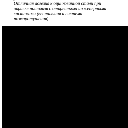
Отличная адгезия к оцинкованной стали при
окраске потолков с открытыми инженерными
системами (вентиляция и система
пожаротушения).