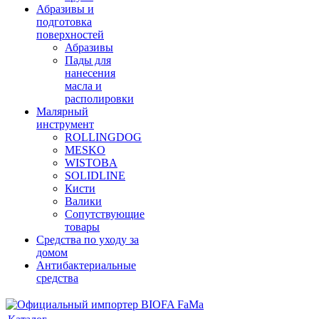
Абразивы и
подготовка
поверхностей
Абразивы
Пады для
нанесения
масла и
располировки
Малярный
инструмент
ROLLINGDOG
MESKO
WISTOBA
SOLIDLINE
Кисти
Валики
Сопутствующие
товары
Средства по уходу за
домом
Антибактериальные
средства