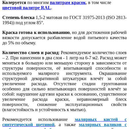
Колеруется
по многим
палитрам красок
, в том числе
цветовой палитре RAL
.
Степень блеска
1,5-2 матовая по ГОСТ 31975-2013 (ISO 2813-
1994)) под углом 85°.
Краска готова к использованию
, но для достижения рабочей
вязкости допускается разбавление водой питьевого качества
до 5% по объему.
Количество слоев и расход
: Рекомендуемое количество слоев
– 2. При нанесении в два слоя - 1 литр на 6-7 м2. Расход может
меняться в большую или меньшую сторону в зависимости от
структуры поверхности, её впитывающей способности и
используемого малярного инструмента. Окрашивание
структурной декоративной штукатурки влечёт за собой
увеличение расхода. Отсутствие стадии грунтования
особенно для сильно впитывающих поверхностей влечёт за
собой: нарушение адгезии краски к основанию, существенное
увеличение расхода краски, неравномерный блеск
поверхности, снижение эксплуатационных свойств
(влагостойкость и устойчивость к мытью).
Рекомендуется использование
малярных кистей с
синтетической щетиной
, а также
малярных валиков с