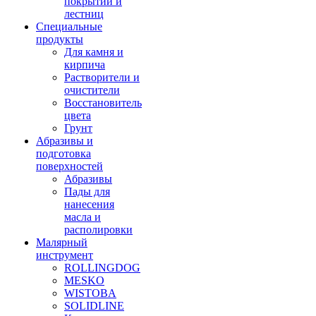
покрытий и
лестниц
Специальные
продукты
Для камня и
кирпича
Растворители и
очистители
Восстановитель
цвета
Грунт
Абразивы и
подготовка
поверхностей
Абразивы
Пады для
нанесения
масла и
располировки
Малярный
инструмент
ROLLINGDOG
MESKO
WISTOBA
SOLIDLINE