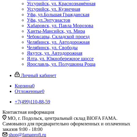
Уссурийск, ул. Краснознамённая
Уссурийск, ул. Кузнечная
Уфа, ул.Большая Гражданская
Уфа, ул.Энтузиастов
Хабаровск, ул. Павла Морозова
Ханты-Мансийск, ул. Мира
Чебоксары, Складской проезд
Челябинск, ул. Автодорожная
Челябинск, ул. Свободы
Якутск, ул. Автодорожная
Ялта, ул. Южнобережное шоссе
Ярославль, ул. Полушкина Роща
Личный кабинет
Корзина
0
Отложенные
0
+7(499)110-88-59
Контактная информация
МО, г. Подольск, центральный склад BIOFA FAMA.
Самовывоз для предварительно оформленных и оплаченных
заказов 9:00 - 18:00
shop@famaprofi.ru