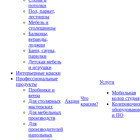
потолки
Пол, паркет,
лестницы
Мебель и
столешницы
Балконы,
веранды,
лоджии
Бани, сауны,
парилки
Детская мебель
и игрушки
Интерьерные краски
Профессиональные
Услуги
продукты
Пробники и
Мобильная
веера
Что
колор студия
Для столярных
Акции
красим?
Колеровочно
мастерских
оборудовани
Для мебельных
и ПО
производств
Для
производителей
напольных