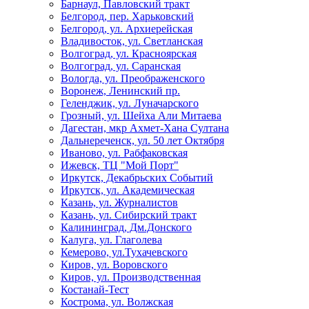
Барнаул, Павловский тракт
Белгород, пер. Харьковский
Белгород, ул. Архиерейская
Владивосток, ул. Светланская
Волгоград, ул. Красноярская
Волгоград, ул. Саранская
Вологда, ул. Преображенского
Воронеж, Ленинский пр.
Геленджик, ул. Луначарского
Грозный, ул. Шейха Али Митаева
Дагестан, мкр Ахмет-Хана Султана
Дальнереченск, ул. 50 лет Октября
Иваново, ул. Рабфаковская
Ижевск, ТЦ "Мой Порт"
Иркутск, Декабрьских Событий
Иркутск, ул. Академическая
Казань, ул. Журналистов
Казань, ул. Сибирский тракт
Калининград, Дм.Донского
Калуга, ул. Глаголева
Кемерово, ул.Тухачевского
Киров, ул. Воровского
Киров, ул. Производственная
Костанай-Тест
Кострома, ул. Волжская