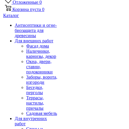
Отложенные
0
Корзина
пуста
0
Каталог
Антисептики и огне-
биозащита для
древесины
Для внешних работ
Фасад дома
Наличники,
карнизы, декор
Окна, двери,
ставни,
подоконники
Заборы, ворота,
изгороди
Беседки,
перголы
Террасы,
настилы,
причалы
Садовая мебель
Для внутренних
работ
Стены и