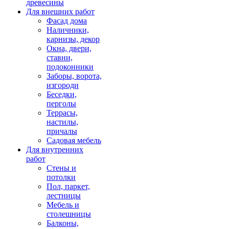
древесины
Для внешних работ
Фасад дома
Наличники,
карнизы, декор
Окна, двери,
ставни,
подоконники
Заборы, ворота,
изгороди
Беседки,
перголы
Террасы,
настилы,
причалы
Садовая мебель
Для внутренних
работ
Стены и
потолки
Пол, паркет,
лестницы
Мебель и
столешницы
Балконы,