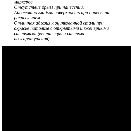
маркеров.
Отсутствие брызг при нанесении.
Абсолютно гладкая поверхность при нанесении
распылением.
Отличная адгезия к оцинкованной стали при
окраске потолков с открытыми инженерными
системами (вентиляция и система
пожаротушения).