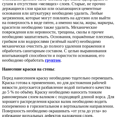
сухим в отсутствии «мелящих» слоев. Старые, не прочно
держащиеся слои краски или осыпающиеся цементные
основания или штукатурку необходимо удалить. Любые
загрязнения, которые могут повлиять на адгезию или выйти
на поверхность в виде пятен, а именно масла, жиры, маркеры,
красители необходимо также удалить. Механические
повреждения или неровности, трещины, сколы и прочее
необходимо зашпатлевать. Основания, поражённые плесенью,
грибком или водорослями (зелёный налёт) необходимо
механически очистить до полного удаления поражения и
обработать санитарным составом. С целью выравнивания
впитывающей способности и пористости основания, его
необходимо обработать
грунтом
.
Нанесение краски на стены
:
Перед нанесением краску необходимо тщательно перемешать.
Краска готова к применению, но для достижения рабочей
вязкости допускается разбавление водой питьевого качества
до 5 % по объёму. Краску необходимо наносить тонким
равномерным слоем валиком с подходящей длиной ворса. Для
хорошего распределения краски валик необходимо водить
попеременно в горизонтальном и вертикальном направлении.
Поверхность необходимо окрашивать «от угла до угла» во
избежание визуальных дефектов наложения слоев.