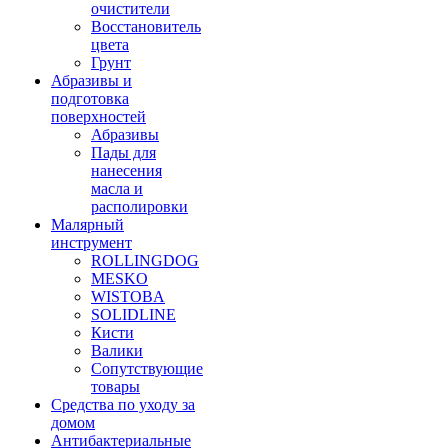
очистители
Восстановитель
цвета
Грунт
Абразивы и
подготовка
поверхностей
Абразивы
Пады для
нанесения
масла и
располировки
Малярный
инструмент
ROLLINGDOG
MESKO
WISTOBA
SOLIDLINE
Кисти
Валики
Сопутствующие
товары
Средства по уходу за
домом
Антибактериальные