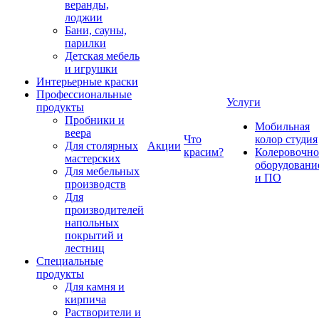
веранды,
лоджии
Бани, сауны,
парилки
Детская мебель
и игрушки
Интерьерные краски
Профессиональные
Услуги
продукты
Пробники и
Мобильная
веера
Что
колор студия
Для столярных
Акции
красим?
Колеровочно
мастерских
оборудовани
Для мебельных
и ПО
производств
Для
производителей
напольных
покрытий и
лестниц
Специальные
продукты
Для камня и
кирпича
Растворители и