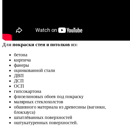
Д
ля
покраски стен
из:
и потолков
бетона
кирпича
фанеры
оцинкованной стали
ДВП
ДСП
ОСП
гипсокартона
флизелиновых обоев под покраску
малярных стеклохолстов
обшивного материала из древесины (вагонки,
блокхауса)
шпатлёванных поверхностей
оштукатуренных поверхностей.