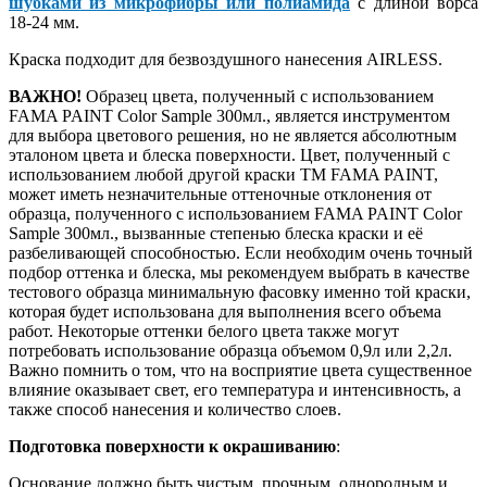
шубками из микрофибры или полиамида
с длиной ворса
18-24 мм.
Краска подходит для безвоздушного нанесения AIRLESS.
ВАЖНО!
Образец цвета, полученный с использованием
FAMA PAINT Color Sample 300мл., является инструментом
для выбора цветового решения, но не является абсолютным
эталоном цвета и блеска поверхности. Цвет, полученный с
использованием любой другой краски ТМ FAMA PAINT,
может иметь незначительные оттеночные отклонения от
образца, полученного с использованием FAMA PAINT Color
Sample 300мл., вызванные степенью блеска краски и её
разбеливающей способностью. Если необходим очень точный
подбор оттенка и блеска, мы рекомендуем выбрать в качестве
тестового образца минимальную фасовку именно той краски,
которая будет использована для выполнения всего объема
работ. Некоторые оттенки белого цвета также могут
потребовать использование образца объемом 0,9л или 2,2л.
Важно помнить о том, что на восприятие цвета существенное
влияние оказывает свет, его температура и интенсивность, а
также способ нанесения и количество слоев.
Подготовка поверхности к окрашиванию
:
Основание должно быть чистым, прочным, однородным и