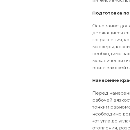
интенсивность, 
Подготовка по
Основание долж
держащиеся сло
загрязнения, ко
маркеры, краси
необходимо заш
механически оч
впитывающей сп
Нанесение кра
Перед нанесени
рабочей вязкос
тонким равноме
необходимо вод
«от угла до уг
отопления, розе