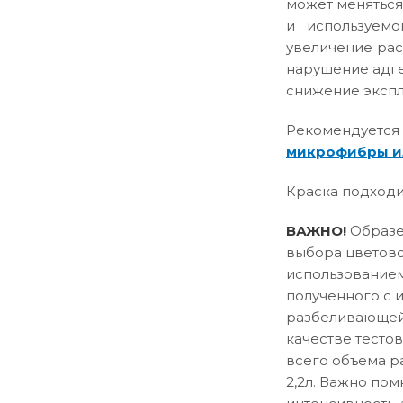
может меняться
и используемо
увеличение рас
нарушение адге
снижение эксплу
Рекомендуется
микрофибры и
Краска подходи
ВАЖНО!
Образец
выбора цветово
использованием
полученного с 
разбеливающей 
качестве тесто
всего объема р
2,2л. Важно пом