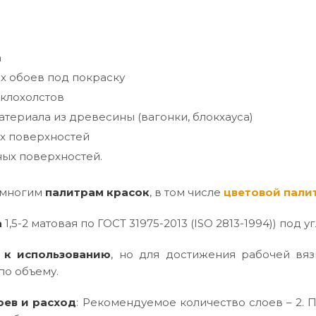
а
х обоев под покраску
клохолстов
териала из древесины (вагонки, блокхауса)
х поверхностей
ых поверхностей.
 многим
палитрам красок
, в том числе
цветовой пали
а
1,5-2 матовая по ГОСТ 31975-2013 (ISO 2813-1994)) под уг
 к использованию
, но для достижения рабочей вяз
по объему.
оев и расход
: Рекомендуемое количество слоев – 2. П