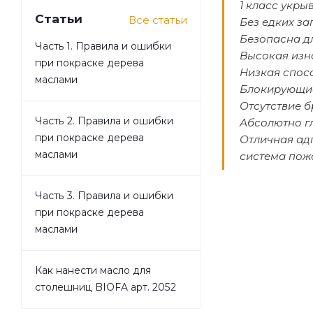
1 класс укры
Статьи
Все статьи
Без едких за
Безопасна д
Часть 1. Правила и ошибки
Высокая изн
при покраске дерева
Низкая спос
маслами
Блокирующие
Отсутствие б
Часть 2. Правила и ошибки
Абсолютно г
при покраске дерева
Отличная ад
маслами
система пож
Часть 3. Правила и ошибки
при покраске дерева
маслами
Как нанести масло для
столешниц BIOFA арт. 2052