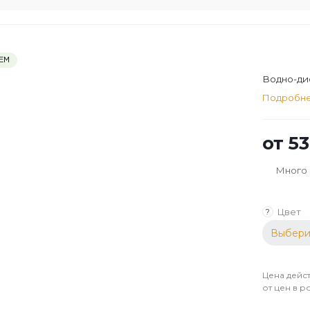
ЕМ
Водно-дис
Подробн
от
53
Много
Цвет
?
Выбери
Цена дейст
от цен в р