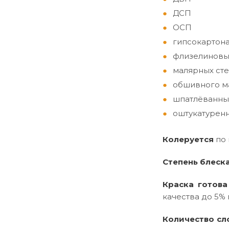
ДСП
ОСП
гипсокартон
флизелиновы
малярных сте
обшивного ма
шпатлёванны
оштукатуренн
Колеруется
по
Степень блеск
Краска готова
качества до 5% 
Количество сл