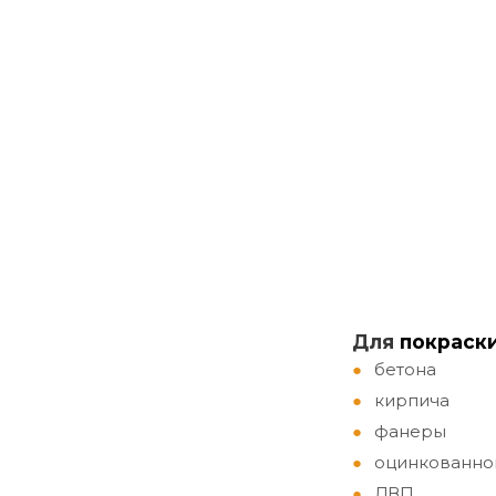
Д
ля
покраск
бетона
кирпича
фанеры
оцинкованно
ДВП