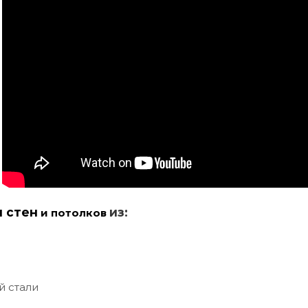
и стен
из:
и потолков
й стали