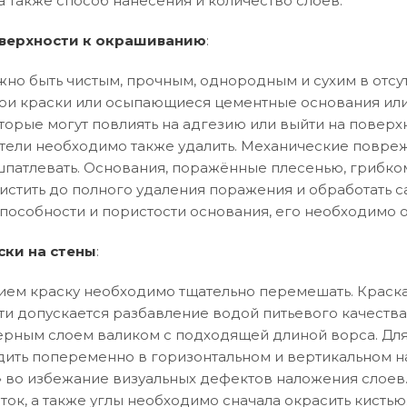
а также способ нанесения и количество слоев.
верхности к окрашиванию
:
но быть чистым, прочным, однородным и сухим в отсут
и краски или осыпающиеся цементные основания или
торые могут повлиять на адгезию или выйти на поверхн
тели необходимо также удалить. Механические повреж
патлевать. Основания, поражённые плесенью, грибко
истить до полного удаления поражения и обработать 
особности и пористости основания, его необходимо 
ски на стены
:
ем краску необходимо тщательно перемешать. Краска
ти допускается разбавление водой питьевого качества
рным слоем валиком с подходящей длиной ворса. Дл
ить попеременно в горизонтальном и вертикальном 
ла» во избежание визуальных дефектов наложения слоев
ток, а также углы необходимо сначала окрасить кистью