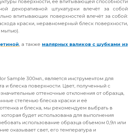
руктуры поверхности, её впитывающей способности
ной декоративной штукатурки влечёт за собой
ильно впитывающих поверхностей влечёт за собой:
асхода краски, неравномерный блеск поверхности,
 мытью).
щетиной
, а также
малярных валиков с шубками из
or Sample 300мл., является инструментом для
а и блеска поверхности. Цвет, полученный с
значительные оттеночные отклонения от образца,
анные степенью блеска краски и её
ттенка и блеска, мы рекомендуем выбрать в
 которая будет использована для выполнения
требовать использование образца объемом 0,9л или
ние оказывает свет, его температура и