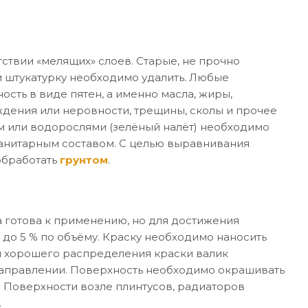
ствии «мелящих» слоев. Старые, не прочно
 штукатурку необходимо удалить. Любые
ость в виде пятен, а именно масла, жиры,
дения или неровности, трещины, сколы и прочее
м или водорослями (зелёный налёт) необходимо
санитарным составом. С целью выравнивания
обработать
грунтом
.
 готова к применению, но для достижения
 до 5 % по объёму. Краску необходимо наносить
я хорошего распределения краски валик
направлении. Поверхность необходимо окрашивать
. Поверхности возле плинтусов, радиаторов
.