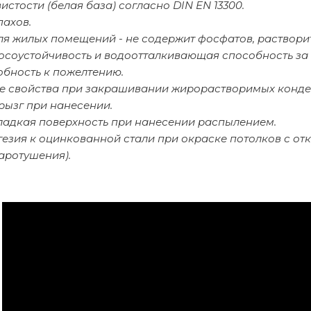
вистости (белая база) согласно DIN EN 13300.
пахов.
ля жилых помещений - не содержит фосфатов, раствори
осоустойчивость и водоотталкивающая способность за 
обность к пожелтению.
 свойства при закрашивании жирорастворимых конден
рызг при нанесении.
ладкая поверхность при нанесении распылением.
гезия к оцинкованной стали при окраске потолков с о
аротушения).