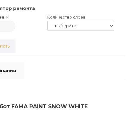
ятор ремонта
кв. м
Количество слоев
тать
мпании
работ FAMA PAINT SNOW WHITE