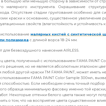
 в большую или меньшую сторону в зависимости от ст
го малярного инструмента. Окрашивание структур
хода. Отсутствие стадии грунтования особенно для с
зии краски к основанию, существенное увеличение р
атационных свойств (влагостойкость и устойчивость к
 использование
малярных кистей с синтетической 
ли полиамида
с длиной ворса 18-24 мм.
т для безвоздушного нанесения AIRLESS.
 цвета, полученный с использованием FAMA PAINT Col
го решения, но не является абсолютным эталоном цвет
 любой другой краски ТМ FAMA PAINT, может иметь не
использованием FAMA PAINT Color Sample 300мл., вызв
способностью. Если необходим очень точный подбор о
вого образца минимальную фасовку именно той краски,
абот. Некоторые оттенки белого цвета также могут по
нить о том, что на восприятие цвета существенное влия