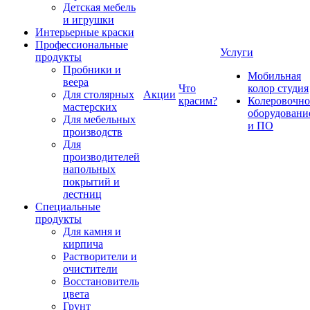
Детская мебель
и игрушки
Интерьерные краски
Профессиональные
Услуги
продукты
Пробники и
Мобильная
веера
Что
колор студия
Для столярных
Акции
красим?
Колеровочно
мастерских
оборудовани
Для мебельных
и ПО
производств
Для
производителей
напольных
покрытий и
лестниц
Специальные
продукты
Для камня и
кирпича
Растворители и
очистители
Восстановитель
цвета
Грунт