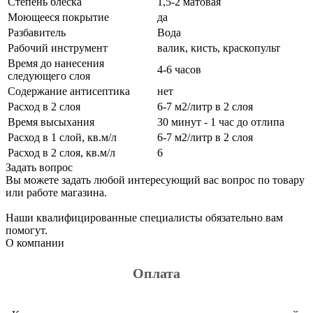
Степень блеска
1,5-2 матовая
Моющееся покрытие
да
Разбавитель
Вода
Рабочий инструмент
валик, кисть, краскопульт
Время до нанесения
4-6 часов
следующего слоя
Содержание антисептика
нет
Расход в 2 слоя
6-7 м2/литр в 2 слоя
Время высыхания
30 минут - 1 час до отлипа
Расход в 1 слой, кв.м/л
6-7 м2/литр в 2 слоя
Расход в 2 слоя, кв.м/л
6
Задать вопрос
Вы можете задать любой интересующий вас вопрос по товару
или работе магазина.
Наши квалифицированные специалисты обязательно вам
помогут.
О компании
Оплата