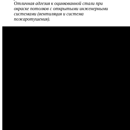
Отличная адгезия к оцинкованной стали при
окраске потолков с открытыми инженерными
системами (вентиляция и система
пожаротушения).