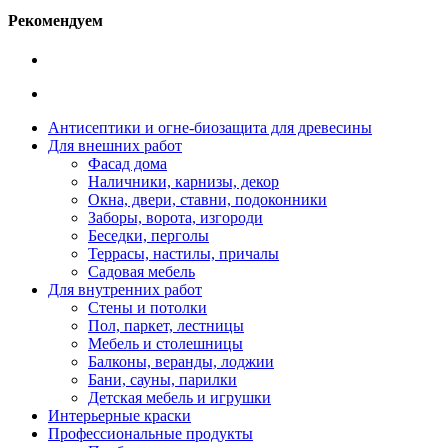
Рекомендуем
Антисептики и огне-биозащита для древесины
Для внешних работ
Фасад дома
Наличники, карнизы, декор
Окна, двери, ставни, подоконники
Заборы, ворота, изгороди
Беседки, перголы
Террасы, настилы, причалы
Садовая мебель
Для внутренних работ
Стены и потолки
Пол, паркет, лестницы
Мебель и столешницы
Балконы, веранды, лоджии
Бани, сауны, парилки
Детская мебель и игрушки
Интерьерные краски
Профессиональные продукты