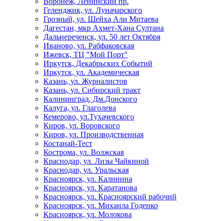
Воронеж, Ленинский пр.
Геленджик, ул. Луначарского
Грозный, ул. Шейха Али Митаева
Дагестан, мкр Ахмет-Хана Султана
Дальнереченск, ул. 50 лет Октября
Иваново, ул. Рабфаковская
Ижевск, ТЦ "Мой Порт"
Иркутск, Декабрьских Событий
Иркутск, ул. Академическая
Казань, ул. Журналистов
Казань, ул. Сибирский тракт
Калининград, Дм.Донского
Калуга, ул. Глаголева
Кемерово, ул.Тухачевского
Киров, ул. Воровского
Киров, ул. Производственная
Костанай-Тест
Кострома, ул. Волжская
Краснодар, ул. Лизы Чайкиной
Краснодар, ул. Уральская
Красноярск, ул. Калинина
Красноярск, ул. Каратанова
Красноярск, ул. Красноярский рабочий
Красноярск, ул. Михаила Годенко
Красноярск, ул. Молокова