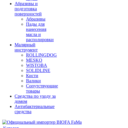
Абразивы и
подготовка
поверхностей
Абразивы
Пады для
нанесения
масла и
располировки
Малярный
инструмент
ROLLINGDOG
MESKO
WISTOBA
SOLIDLINE
Кисти
Валики
Сопутствующие
товары
Средства по уходу за
домом
Антибактериальные
средства