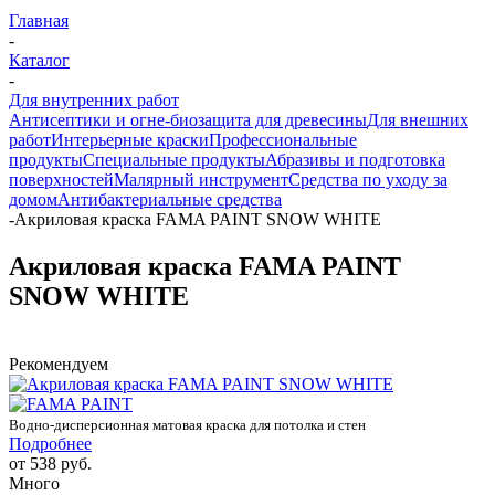
Главная
-
Каталог
-
Для внутренних работ
Антисептики и огне-биозащита для древесины
Для внешних
работ
Интерьерные краски
Профессиональные
продукты
Специальные продукты
Абразивы и подготовка
поверхностей
Малярный инструмент
Средства по уходу за
домом
Антибактериальные средства
-
Акриловая краска FAMA PAINT SNOW WHITE
Акриловая краска FAMA PAINT
SNOW WHITE
Рекомендуем
Водно-дисперсионная матовая краска для потолка и стен
Подробнее
от
538 руб.
Много