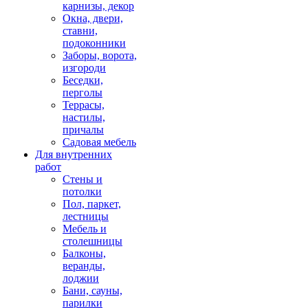
карнизы, декор
Окна, двери,
ставни,
подоконники
Заборы, ворота,
изгороди
Беседки,
перголы
Террасы,
настилы,
причалы
Садовая мебель
Для внутренних
работ
Стены и
потолки
Пол, паркет,
лестницы
Мебель и
столешницы
Балконы,
веранды,
лоджии
Бани, сауны,
парилки