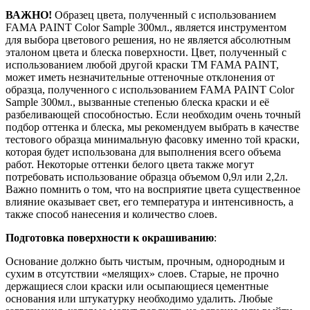
ВАЖНО!
Образец цвета, полученный с использованием
FAMA PAINT Color Sample 300мл., является инструментом
для выбора цветового решения, но не является абсолютным
эталоном цвета и блеска поверхности. Цвет, полученный с
использованием любой другой краски ТМ FAMA PAINT,
может иметь незначительные оттеночные отклонения от
образца, полученного с использованием FAMA PAINT Color
Sample 300мл., вызванные степенью блеска краски и её
разбеливающей способностью. Если необходим очень точный
подбор оттенка и блеска, мы рекомендуем выбрать в качестве
тестового образца минимальную фасовку именно той краски,
которая будет использована для выполнения всего объема
работ. Некоторые оттенки белого цвета также могут
потребовать использование образца объемом 0,9л или 2,2л.
Важно помнить о том, что на восприятие цвета существенное
влияние оказывает свет, его температура и интенсивность, а
также способ нанесения и количество слоев.
Подготовка поверхности к окрашиванию
:
Основание должно быть чистым, прочным, однородным и
сухим в отсутствии «мелящих» слоев. Старые, не прочно
держащиеся слои краски или осыпающиеся цементные
основания или штукатурку необходимо удалить. Любые