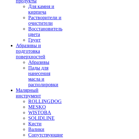
продукты
Для камня и
кирпича
Растворители и
очистители
Восстановитель
цвета
Грунт
Абразивы и
подготовка
поверхностей
Абразивы
Пады для
нанесения
масла и
располировки
Малярный
инструмент
ROLLINGDOG
MESKO
WISTOBA
SOLIDLINE
Кисти
Валики
Сопутствующие