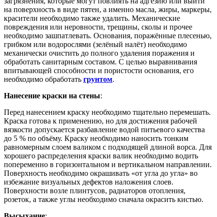
загрязнения, которые могут повлиять на адгезию или выйти
на поверхность в виде пятен, а именно масла, жиры, маркеры,
красители необходимо также удалить. Механические
повреждения или неровности, трещины, сколы и прочее
необходимо зашпатлевать. Основания, поражённые плесенью,
грибком или водорослями (зелёный налёт) необходимо
механически очистить до полного удаления поражения и
обработать санитарным составом. С целью выравнивания
впитывающей способности и пористости основания, его
необходимо обработать
грунтом
.
Нанесение краски на стены
:
Перед нанесением краску необходимо тщательно перемешать.
Краска готова к применению, но для достижения рабочей
вязкости допускается разбавление водой питьевого качества
до 5 % по объёму. Краску необходимо наносить тонким
равномерным слоем валиком с подходящей длиной ворса. Для
хорошего распределения краски валик необходимо водить
попеременно в горизонтальном и вертикальном направлении.
Поверхность необходимо окрашивать «от угла до угла» во
избежание визуальных дефектов наложения слоев.
Поверхности возле плинтусов, радиаторов отопления,
розеток, а также углы необходимо сначала окрасить кистью.
Высыхание
: