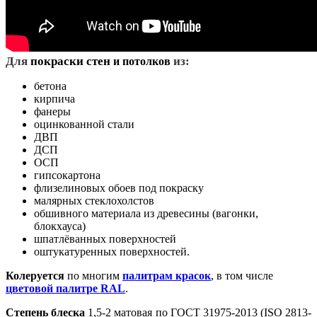
Д
ля
покраски стен
из:
и потолков
бетона
кирпича
фанеры
оцинкованной стали
ДВП
ДСП
ОСП
гипсокартона
флизелиновых обоев под покраску
малярных стеклохолстов
обшивного материала из древесины (вагонки,
блокхауса)
шпатлёванных поверхностей
оштукатуренных поверхностей.
Колеруется
по многим
палитрам красок
, в том числе
цветовой палитре RAL
.
Степень блеска
1,5-2 матовая по ГОСТ 31975-2013 (ISO 2813-