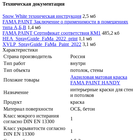
Техническая документация
Snow White техническая инструкция
2,5 мб
FAMA PAINT Заключение о применимости в помещениях
типа А,Б,В
1,4 мб
FAMA PAINT Сертификат соответствия КМ1
485,2 кб
HEA_SprayGuide_FaMa_2022_print
1,1 мб
XVLP_SprayGuide_FaMa_Paint_2022
3,1 мб
Характеристики
Страна производитель
Россия
Тип работ
внутри
Тип объекта
потолок, стены
Акриловая матовая краска
Похожие товары
FAMA PAINT HANDY
интерьерные краски для стен
Назначение
и потолков
Продукт
краска
Материал поверхности
ОСБ, бетон
Класс мокрого истирания
1
согласно DIN EN 13300
Класс укрывитости согласно
1
DIN EN 13300