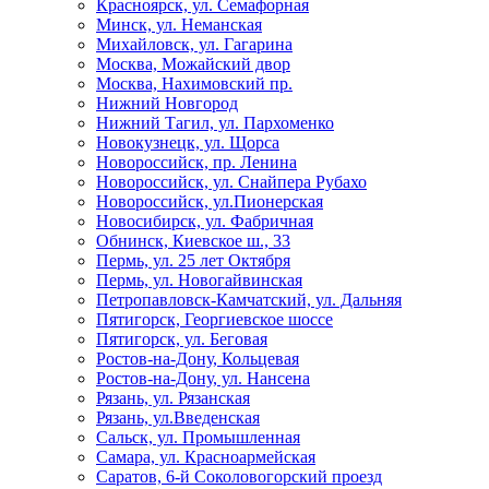
Красноярск, ул. Семафорная
Минск, ул. Неманская
Михайловск, ул. Гагарина
Москва, Можайский двор
Москва, Нахимовский пр.
Нижний Новгород
Нижний Тагил, ул. Пархоменко
Новокузнецк, ул. Щорса
Новороссийск, пр. Ленина
Новороссийск, ул. Снайпера Рубахо
Новороссийск, ул.Пионерская
Новосибирск, ул. Фабричная
Обнинск, Киевское ш., 33
Пермь, ул. 25 лет Октября
Пермь, ул. Новогайвинская
Петропавловск-Камчатский, ул. Дальняя
Пятигорск, Георгиевское шоссе
Пятигорск, ул. Беговая
Ростов-на-Дону, Кольцевая
Ростов-на-Дону, ул. Нансена
Рязань, ул. Рязанская
Рязань, ул.Введенская
Сальск, ул. Промышленная
Самара, ул. Красноармейская
Саратов, 6-й Соколовогорский проезд