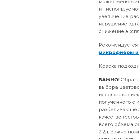
может меняться
и используемо
увеличение рас
нарушение адге
снижение эксплу
Рекомендуется
микрофибры и
Краска подходи
ВАЖНО!
Образец
выбора цветово
использованием
полученного с 
разбеливающей 
качестве тесто
всего объема р
2,2л. Важно пом