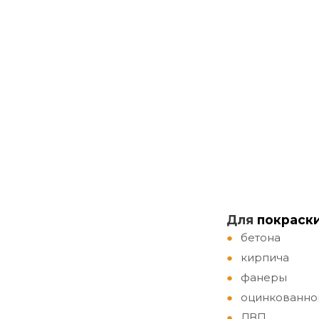
Д
ля
покраск
бетона
кирпича
фанеры
оцинкованно
ДВП