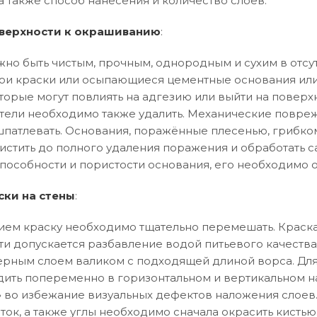
а также способ нанесения и количество слоев.
верхности к окрашиванию
:
но быть чистым, прочным, однородным и сухим в отсут
и краски или осыпающиеся цементные основания или
торые могут повлиять на адгезию или выйти на поверхн
тели необходимо также удалить. Механические повреж
патлевать. Основания, поражённые плесенью, грибко
истить до полного удаления поражения и обработать 
особности и пористости основания, его необходимо 
ски на стены
:
ем краску необходимо тщательно перемешать. Краска
ти допускается разбавление водой питьевого качества
рным слоем валиком с подходящей длиной ворса. Дл
ить попеременно в горизонтальном и вертикальном 
ла» во избежание визуальных дефектов наложения слоев
ток, а также углы необходимо сначала окрасить кистью