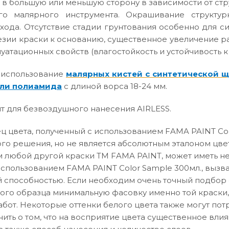
 в большую или меньшую сторону в зависимости от ст
го малярного инструмента. Окрашивание структур
хода. Отсутствие стадии грунтования особенно для с
зии краски к основанию, существенное увеличение р
атационных свойств (влагостойкость и устойчивость к
 использование
малярных кистей с синтетической 
ли полиамида
с длиной ворса 18-24 мм.
т для безвоздушного нанесения AIRLESS.
 цвета, полученный с использованием FAMA PAINT Col
го решения, но не является абсолютным эталоном цвет
 любой другой краски ТМ FAMA PAINT, может иметь не
использованием FAMA PAINT Color Sample 300мл., вызв
способностью. Если необходим очень точный подбор о
вого образца минимальную фасовку именно той краски,
абот. Некоторые оттенки белого цвета также могут по
нить о том, что на восприятие цвета существенное влия