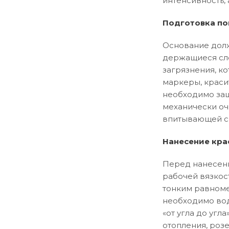
интенсивность, 
Подготовка по
Основание долж
держащиеся сло
загрязнения, ко
маркеры, краси
необходимо заш
механически оч
впитывающей сп
Нанесение кра
Перед нанесени
рабочей вязкос
тонким равноме
необходимо вод
«от угла до уг
отопления, розе