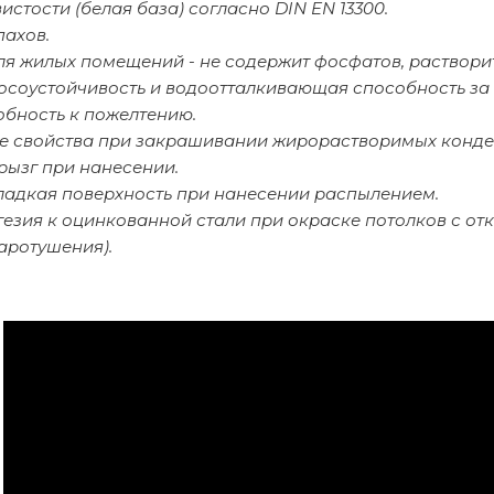
вистости (белая база) согласно DIN EN 13300.
пахов.
ля жилых помещений - не содержит фосфатов, раствори
осоустойчивость и водоотталкивающая способность за 
обность к пожелтению.
 свойства при закрашивании жирорастворимых конден
рызг при нанесении.
ладкая поверхность при нанесении распылением.
гезия к оцинкованной стали при окраске потолков с о
аротушения).