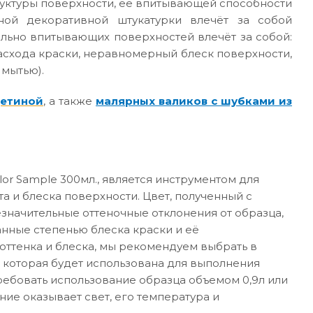
руктуры поверхности, её впитывающей способности
ной декоративной штукатурки влечёт за собой
ильно впитывающих поверхностей влечёт за собой:
асхода краски, неравномерный блеск поверхности,
 мытью).
щетиной
, а также
малярных валиков с шубками из
or Sample 300мл., является инструментом для
а и блеска поверхности. Цвет, полученный с
значительные оттеночные отклонения от образца,
анные степенью блеска краски и её
ттенка и блеска, мы рекомендуем выбрать в
 которая будет использована для выполнения
требовать использование образца объемом 0,9л или
ние оказывает свет, его температура и