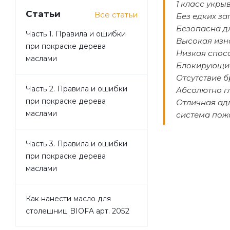
1 класс укры
Статьи
Все статьи
Без едких за
Безопасна д
Часть 1. Правила и ошибки
Высокая изн
при покраске дерева
Низкая спос
маслами
Блокирующие
Отсутствие б
Часть 2. Правила и ошибки
Абсолютно г
при покраске дерева
Отличная ад
маслами
система пож
Часть 3. Правила и ошибки
при покраске дерева
маслами
Как нанести масло для
столешниц BIOFA арт. 2052