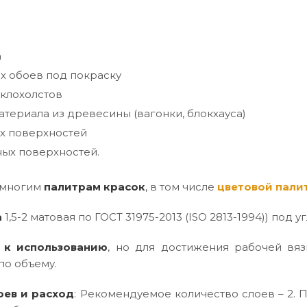
а
х обоев под покраску
клохолстов
териала из древесины (вагонки, блокхауса)
х поверхностей
ых поверхностей.
 многим
палитрам красок
, в том числе
цветовой пали
а
1,5-2 матовая по ГОСТ 31975-2013 (ISO 2813-1994)) под уг
 к использованию
, но для достижения рабочей вяз
по объему.
оев и расход
: Рекомендуемое количество слоев – 2. П