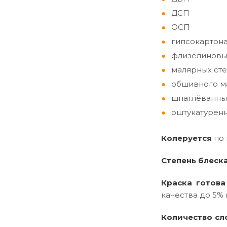
ДСП
ОСП
гипсокартон
флизелиновы
малярных сте
обшивного ма
шпатлёванны
оштукатуренн
Колеруется
по
Степень блеск
Краска готова
качества до 5% 
Количество сл