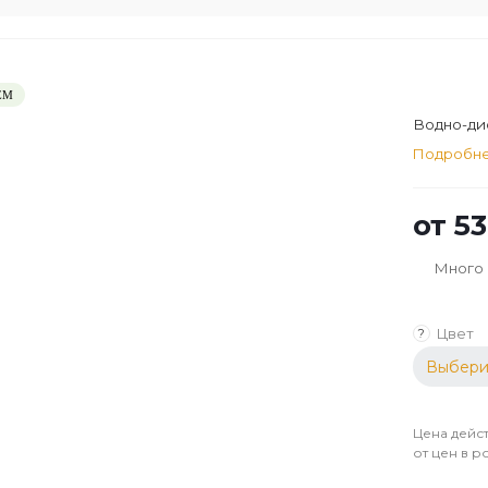
ЕМ
Водно-дис
Подробн
от
53
Много
Цвет
?
Выбери
Цена дейст
от цен в р