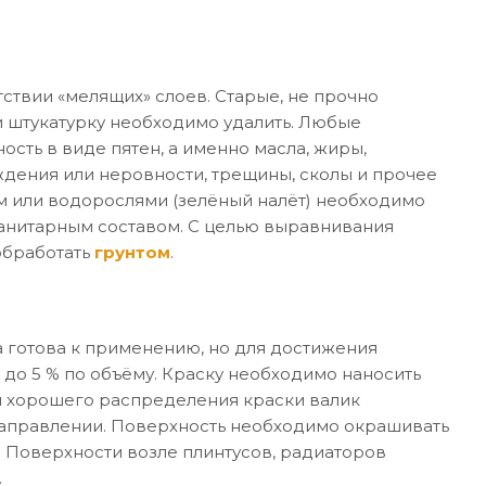
ствии «мелящих» слоев. Старые, не прочно
 штукатурку необходимо удалить. Любые
ость в виде пятен, а именно масла, жиры,
дения или неровности, трещины, сколы и прочее
м или водорослями (зелёный налёт) необходимо
санитарным составом. С целью выравнивания
обработать
грунтом
.
 готова к применению, но для достижения
 до 5 % по объёму. Краску необходимо наносить
я хорошего распределения краски валик
направлении. Поверхность необходимо окрашивать
. Поверхности возле плинтусов, радиаторов
.