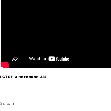
и стен
из:
и потолков
й стали