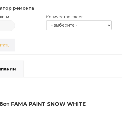
ятор ремонта
кв. м
Количество слоев
тать
мпании
работ FAMA PAINT SNOW WHITE