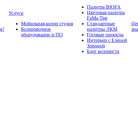
Палитра BIOFA
Цветовая палитра
Услуги
FaMa Tint
Мобильная колор студия
Стандартные
Це
м?
Колеровочное
палитры ЛКМ
зн
оборудование и ПО
Готовые проекты
Интерьер с Еленой
Зориной
Блог колориста