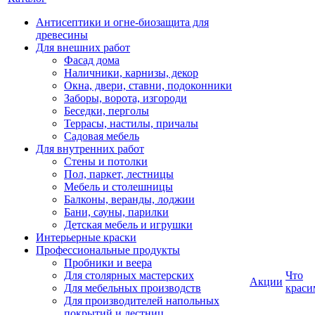
Антисептики и огне-биозащита для
древесины
Для внешних работ
Фасад дома
Наличники, карнизы, декор
Окна, двери, ставни, подоконники
Заборы, ворота, изгороди
Беседки, перголы
Террасы, настилы, причалы
Садовая мебель
Для внутренних работ
Стены и потолки
Пол, паркет, лестницы
Мебель и столешницы
Балконы, веранды, лоджии
Бани, сауны, парилки
Детская мебель и игрушки
Интерьерные краски
Профессиональные продукты
Пробники и веера
Для столярных мастерских
Что
Акции
Для мебельных производств
краси
Для производителей напольных
покрытий и лестниц