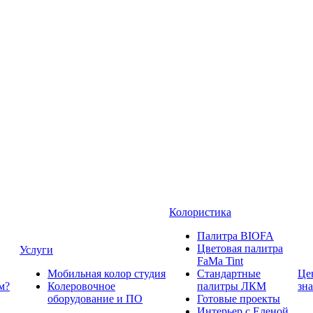
Колористика
Палитра BIOFA
Цветовая палитра
Услуги
FaMa Tint
Мобильная колор студия
Стандартные
Це
м?
Колеровочное
палитры ЛКМ
зн
оборудование и ПО
Готовые проекты
Интерьер с Еленой