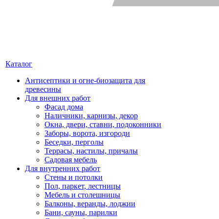
Каталог
Антисептики и огне-биозащита для
древесины
Для внешних работ
Фасад дома
Наличники, карнизы, декор
Окна, двери, ставни, подоконники
Заборы, ворота, изгороди
Беседки, перголы
Террасы, настилы, причалы
Садовая мебель
Для внутренних работ
Стены и потолки
Пол, паркет, лестницы
Мебель и столешницы
Балконы, веранды, лоджии
Бани, сауны, парилки