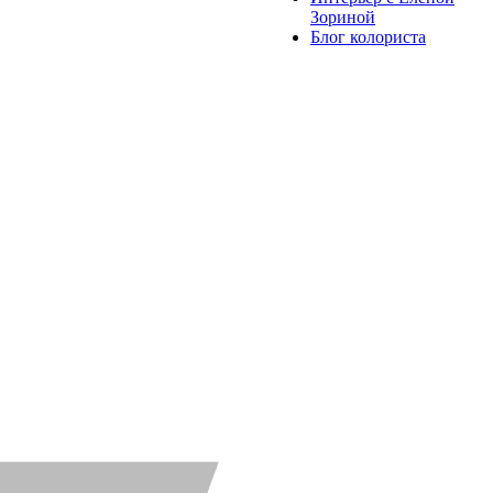
Зориной
Блог колориста