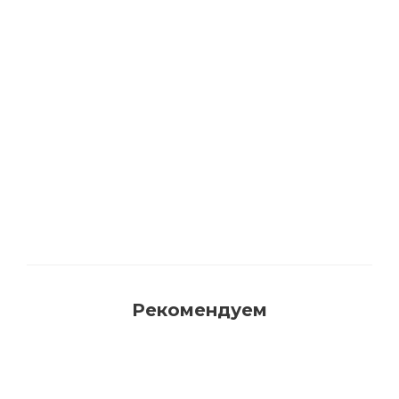
Акриловая матовая краска FAMA PAINT
HANDY
Много
Рекомендуем