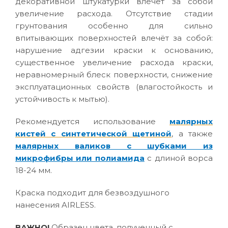
декоративной штукатурки влечёт за собой
увеличение расхода. Отсутствие стадии
грунтования особенно для сильно
впитывающих поверхностей влечёт за собой:
нарушение адгезии краски к основанию,
существенное увеличение расхода краски,
неравномерный блеск поверхности, снижение
эксплуатационных свойств (влагостойкость и
устойчивость к мытью).
Рекомендуется использование
малярных
кистей с синтетической щетиной
, а также
малярных валиков с шубками из
микрофибры или полиамида
с длиной ворса
18-24 мм.
Краска подходит для безвоздушного
нанесения AIRLESS.
ВАЖНО!
Образец цвета, полученный с