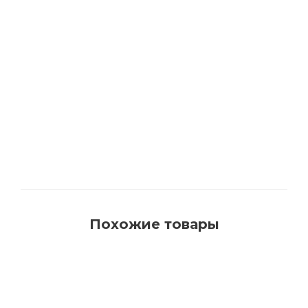
1540 Кисть для красок на водной основе с
синтетическим ворсом AquaProfi
Много
Похожие товары
РЕКОМЕНДУЕМ