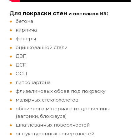
Д
ля
покраски стен
из:
и потолков
бетона
кирпича
фанеры
оцинкованной стали
ДВП
ДСП
ОСП
гипсокартона
флизелиновых обоев под покраску
малярных стеклохолстов
обшивного материала из древесины
(вагонки, блокхауса)
шпатлёванных поверхностей
оштукатуренных поверхностей.