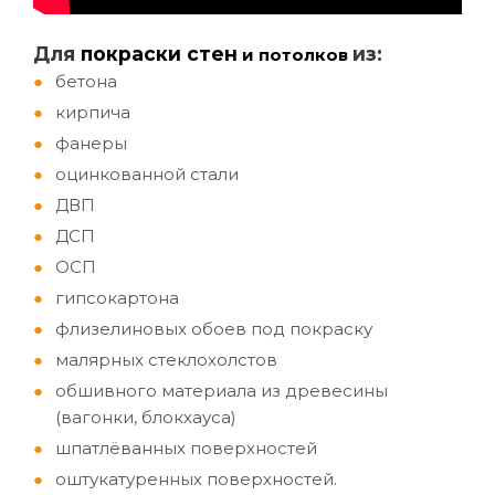
Д
ля
покраски стен
из:
и потолков
бетона
кирпича
фанеры
оцинкованной стали
ДВП
ДСП
ОСП
гипсокартона
флизелиновых обоев под покраску
малярных стеклохолстов
обшивного материала из древесины
(вагонки, блокхауса)
шпатлёванных поверхностей
оштукатуренных поверхностей.