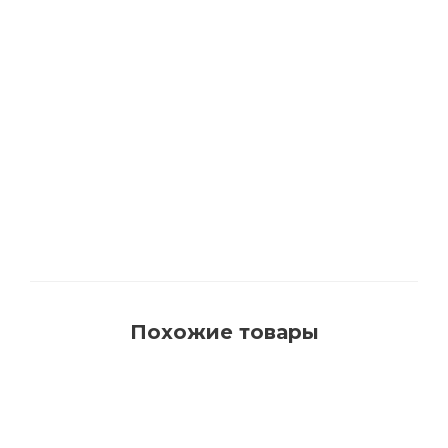
1540 Кисть для красок на водной основе с
синтетическим ворсом AquaProfi
Много
Похожие товары
РЕКОМЕНДУЕМ