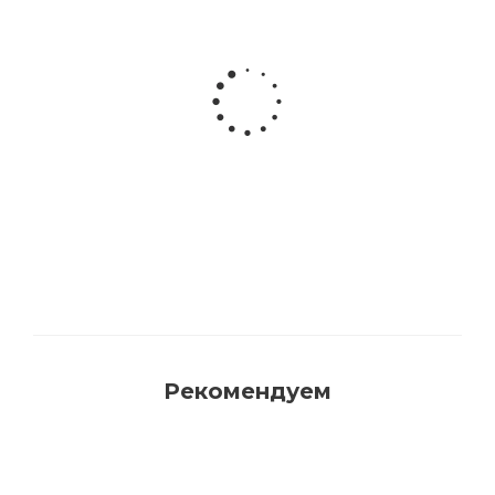
Акриловая матовая краска FAMA PAINT
HANDY
Много
Рекомендуем