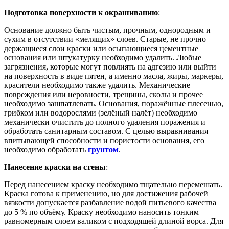
Подготовка поверхности к окрашиванию
:
Основание должно быть чистым, прочным, однородным и
сухим в отсутствии «мелящих» слоев. Старые, не прочно
держащиеся слои краски или осыпающиеся цементные
основания или штукатурку необходимо удалить. Любые
загрязнения, которые могут повлиять на адгезию или выйти
на поверхность в виде пятен, а именно масла, жиры, маркеры,
красители необходимо также удалить. Механические
повреждения или неровности, трещины, сколы и прочее
необходимо зашпатлевать. Основания, поражённые плесенью,
грибком или водорослями (зелёный налёт) необходимо
механически очистить до полного удаления поражения и
обработать санитарным составом. С целью выравнивания
впитывающей способности и пористости основания, его
необходимо обработать
грунтом
.
Нанесение краски на стены
:
Перед нанесением краску необходимо тщательно перемешать.
Краска готова к применению, но для достижения рабочей
вязкости допускается разбавление водой питьевого качества
до 5 % по объёму. Краску необходимо наносить тонким
равномерным слоем валиком с подходящей длиной ворса. Для