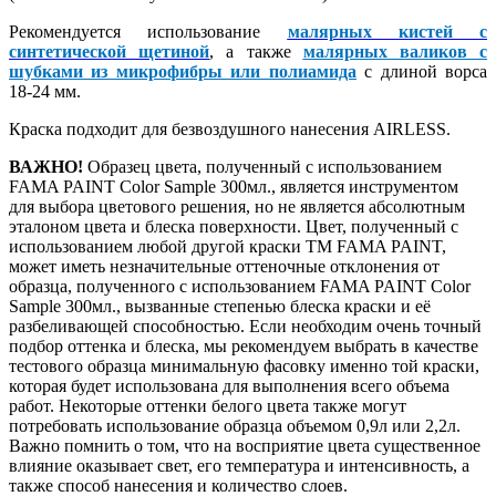
Рекомендуется использование
малярных кистей с
синтетической щетиной
, а также
малярных валиков с
шубками из микрофибры или полиамида
с длиной ворса
18-24 мм.
Краска подходит для безвоздушного нанесения AIRLESS.
ВАЖНО!
Образец цвета, полученный с использованием
FAMA PAINT Color Sample 300мл., является инструментом
для выбора цветового решения, но не является абсолютным
эталоном цвета и блеска поверхности. Цвет, полученный с
использованием любой другой краски ТМ FAMA PAINT,
может иметь незначительные оттеночные отклонения от
образца, полученного с использованием FAMA PAINT Color
Sample 300мл., вызванные степенью блеска краски и её
разбеливающей способностью. Если необходим очень точный
подбор оттенка и блеска, мы рекомендуем выбрать в качестве
тестового образца минимальную фасовку именно той краски,
которая будет использована для выполнения всего объема
работ. Некоторые оттенки белого цвета также могут
потребовать использование образца объемом 0,9л или 2,2л.
Важно помнить о том, что на восприятие цвета существенное
влияние оказывает свет, его температура и интенсивность, а
также способ нанесения и количество слоев.