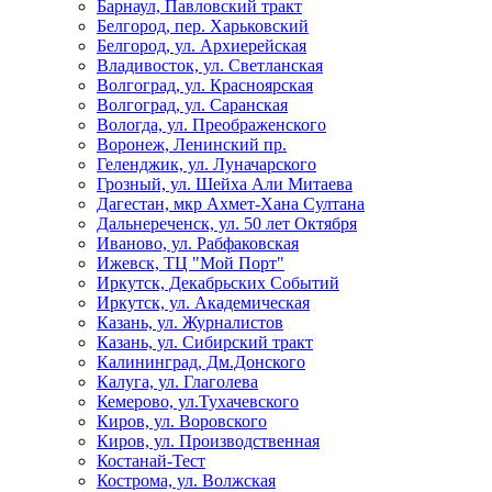
Барнаул, Павловский тракт
Белгород, пер. Харьковский
Белгород, ул. Архиерейская
Владивосток, ул. Светланская
Волгоград, ул. Красноярская
Волгоград, ул. Саранская
Вологда, ул. Преображенского
Воронеж, Ленинский пр.
Геленджик, ул. Луначарского
Грозный, ул. Шейха Али Митаева
Дагестан, мкр Ахмет-Хана Султана
Дальнереченск, ул. 50 лет Октября
Иваново, ул. Рабфаковская
Ижевск, ТЦ "Мой Порт"
Иркутск, Декабрьских Событий
Иркутск, ул. Академическая
Казань, ул. Журналистов
Казань, ул. Сибирский тракт
Калининград, Дм.Донского
Калуга, ул. Глаголева
Кемерово, ул.Тухачевского
Киров, ул. Воровского
Киров, ул. Производственная
Костанай-Тест
Кострома, ул. Волжская