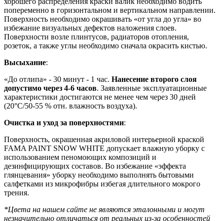
хорошего распределения краски валик необходимо водить
попеременно в горизонтальном и вертикальном направлении.
Поверхность необходимо окрашивать «от угла до угла» во
избежание визуальных дефектов наложения слоев.
Поверхности возле плинтусов, радиаторов отопления,
розеток, а также углы необходимо сначала окрасить кистью.
Высыхание
:
«До отлипа» - 30 минут - 1 час.
Нанесение второго слоя
допустимо через 4-6 часов
. Заявленные эксплуатационные
характеристики достигаются не менее чем через 30 дней
(20°C/50-55 % отн. влажность воздуха).
Очистка и уход за поверхностями
:
Поверхность, окрашенная акриловой интерьерной краской
FAMA PAINT SNOW WHITE допускает влажную уборку с
использованием пеномоющих композиций и
дезинфицирующих составов. Во избежание «эффекта
глянцевания» уборку необходимо выполнять бытовыми
салфетками из микрофибры избегая длительного мокрого
трения.
*Цвета на нашем сайте не являются эталонными и могут
незначительно отличаться от реальных из-за особенностей