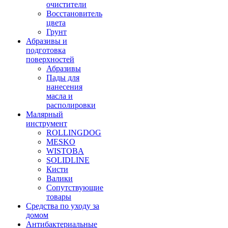
очистители
Восстановитель
цвета
Грунт
Абразивы и
подготовка
поверхностей
Абразивы
Пады для
нанесения
масла и
располировки
Малярный
инструмент
ROLLINGDOG
MESKO
WISTOBA
SOLIDLINE
Кисти
Валики
Сопутствующие
товары
Средства по уходу за
домом
Антибактериальные