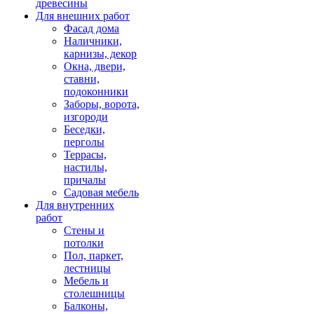
древесины
Для внешних работ
Фасад дома
Наличники,
карнизы, декор
Окна, двери,
ставни,
подоконники
Заборы, ворота,
изгороди
Беседки,
перголы
Террасы,
настилы,
причалы
Садовая мебель
Для внутренних
работ
Стены и
потолки
Пол, паркет,
лестницы
Мебель и
столешницы
Балконы,