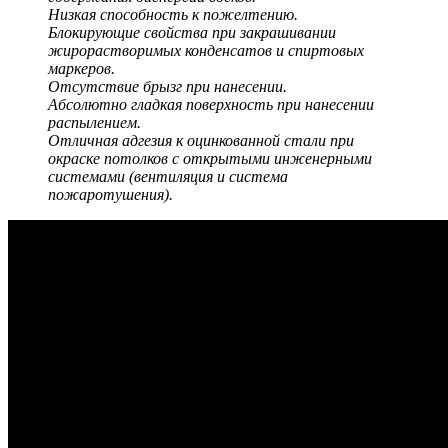
Низкая способность к пожелтению.
Блокирующие свойства при закрашивании
жирорастворимых конденсатов и спиртовых
маркеров.
Отсутствие брызг при нанесении.
Абсолютно гладкая поверхность при нанесении
распылением.
Отличная адгезия к оцинкованной стали при
окраске потолков с открытыми инженерными
системами (вентиляция и система
пожаротушения).