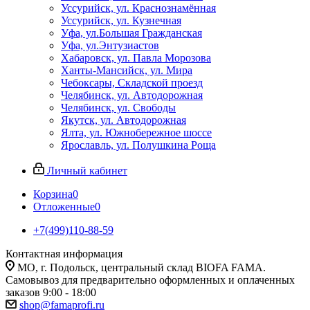
Уссурийск, ул. Краснознамённая
Уссурийск, ул. Кузнечная
Уфа, ул.Большая Гражданская
Уфа, ул.Энтузиастов
Хабаровск, ул. Павла Морозова
Ханты-Мансийск, ул. Мира
Чебоксары, Складской проезд
Челябинск, ул. Автодорожная
Челябинск, ул. Свободы
Якутск, ул. Автодорожная
Ялта, ул. Южнобережное шоссе
Ярославль, ул. Полушкина Роща
Личный кабинет
Корзина
0
Отложенные
0
+7(499)110-88-59
Контактная информация
МО, г. Подольск, центральный склад BIOFA FAMA.
Самовывоз для предварительно оформленных и оплаченных
заказов 9:00 - 18:00
shop@famaprofi.ru