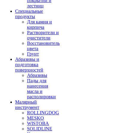
покрытий и
лестниц
Специальные
продукты
Для камня и
кирпича
Растворители и
очистители
Восстановитель
цвета
Грунт
Абразивы и
подготовка
поверхностей
Абразивы
Пады для
нанесения
масла и
располировки
Малярный
инструмент
ROLLINGDOG
MESKO
WISTOBA
SOLIDLINE