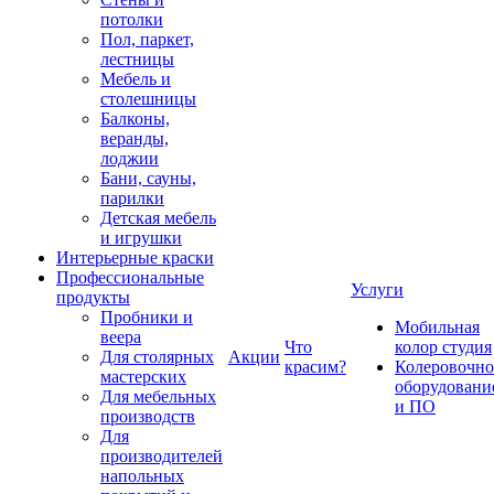
потолки
Пол, паркет,
лестницы
Мебель и
столешницы
Балконы,
веранды,
лоджии
Бани, сауны,
парилки
Детская мебель
и игрушки
Интерьерные краски
Профессиональные
Услуги
продукты
Пробники и
Мобильная
веера
Что
колор студия
Для столярных
Акции
красим?
Колеровочно
мастерских
оборудовани
Для мебельных
и ПО
производств
Для
производителей
напольных