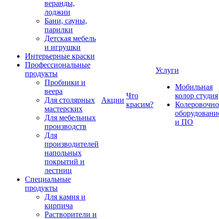
веранды,
лоджии
Бани, сауны,
парилки
Детская мебель
и игрушки
Интерьерные краски
Профессиональные
Услуги
продукты
Пробники и
Мобильная
веера
Что
колор студия
Для столярных
Акции
красим?
Колеровочно
мастерских
оборудовани
Для мебельных
и ПО
производств
Для
производителей
напольных
покрытий и
лестниц
Специальные
продукты
Для камня и
кирпича
Растворители и