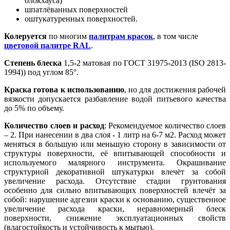
блокхауса)
шпатлёванных поверхностей
оштукатуренных поверхностей.
Колеруется
по многим
палитрам красок
, в том числе
цветовой палитре RAL
.
Степень блеска
1,5-2 матовая по ГОСТ 31975-2013 (ISO 2813-
1994)) под углом 85°.
Краска готова к использованию
, но для достижения рабочей
вязкости допускается разбавление водой питьевого качества
до 5% по объему.
Количество слоев и расход
: Рекомендуемое количество слоев
– 2. При нанесении в два слоя - 1 литр на 6-7 м2. Расход может
меняться в большую или меньшую сторону в зависимости от
структуры поверхности, её впитывающей способности и
используемого малярного инструмента. Окрашивание
структурной декоративной штукатурки влечёт за собой
увеличение расхода. Отсутствие стадии грунтования
особенно для сильно впитывающих поверхностей влечёт за
собой: нарушение адгезии краски к основанию, существенное
увеличение расхода краски, неравномерный блеск
поверхности, снижение эксплуатационных свойств
(влагостойкость и устойчивость к мытью).