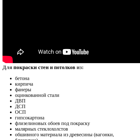
Д
ля
покраски стен
из:
и потолков
бетона
кирпича
фанеры
оцинкованной стали
ДВП
ДСП
ОСП
гипсокартона
флизелиновых обоев под покраску
малярных стеклохолстов
обшивного материала из древесины (вагонки,