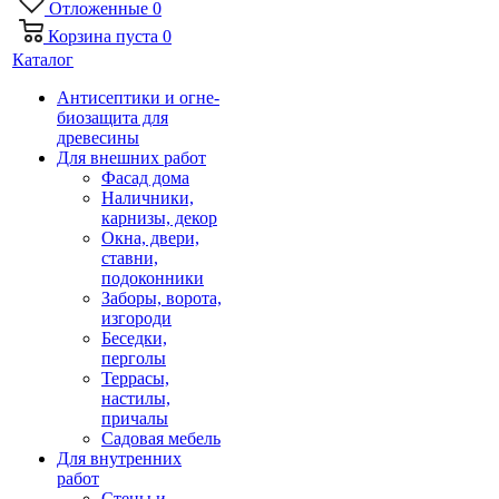
Отложенные
0
Корзина
пуста
0
Каталог
Антисептики и огне-
биозащита для
древесины
Для внешних работ
Фасад дома
Наличники,
карнизы, декор
Окна, двери,
ставни,
подоконники
Заборы, ворота,
изгороди
Беседки,
перголы
Террасы,
настилы,
причалы
Садовая мебель
Для внутренних
работ
Стены и