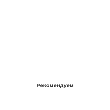
Акриловая матовая краска FAMA PAINT
HANDY
Много
Рекомендуем