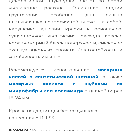
декоративной штукатурки влечёт за собой
увеличение расхода. Отсутствие стадии
грунтования особенно для сильно
впитывающих поверхностей влечёт за собой:
нарушение адгезии краски к основанию,
существенное увеличение расхода краски,
неравномерный блеск поверхности, снижение
эксплуатационных свойств (влагостойкость и
устойчивость к мытью).
Рекомендуется использование
малярных
кистей с синтетической щетиной
, а также
малярных валиков с шубками из
микрофибры или полиамида
с длиной ворса
18-24 мм.
Краска подходит для безвоздушного
нанесения AIRLESS.
ВАЖНО!
Образец цвета, полученный с