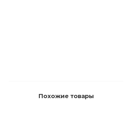
1540 Кисть для красок на водной основе с
синтетическим ворсом AquaProfi
Много
Похожие товары
РЕКОМЕНДУЕМ