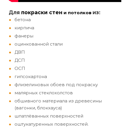
Д
ля
покраски стен
из:
и потолков
бетона
кирпича
фанеры
оцинкованной стали
ДВП
ДСП
ОСП
гипсокартона
флизелиновых обоев под покраску
малярных стеклохолстов
обшивного материала из древесины
(вагонки, блокхауса)
шпатлёванных поверхностей
оштукатуренных поверхностей.