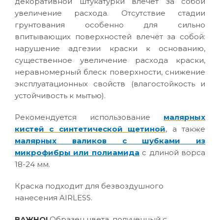
декоративной штукатурки влечёт за собой
увеличение расхода. Отсутствие стадии
грунтования особенно для сильно
впитывающих поверхностей влечёт за собой:
нарушение адгезии краски к основанию,
существенное увеличение расхода краски,
неравномерный блеск поверхности, снижение
эксплуатационных свойств (влагостойкость и
устойчивость к мытью).
Рекомендуется использование
малярных
кистей с синтетической щетиной
, а также
малярных валиков с шубками из
микрофибры или полиамида
с длиной ворса
18-24 мм.
Краска подходит для безвоздушного
нанесения AIRLESS.
ВАЖНО!
Образец цвета, полученный с