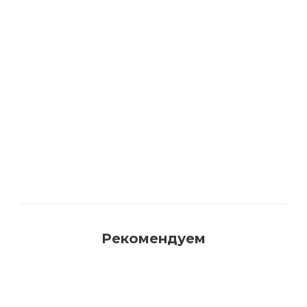
Акриловая матовая краска FAMA PAINT
HANDY
Много
Рекомендуем