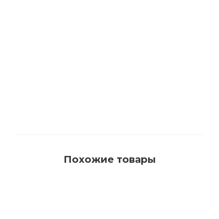
1540 Кисть для красок на водной основе с
синтетическим ворсом AquaProfi
Много
Похожие товары
РЕКОМЕНДУЕМ