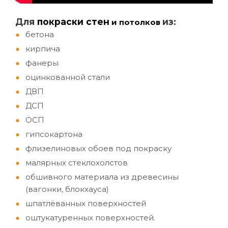
Д
ля
покраски стен
из:
и потолков
бетона
кирпича
фанеры
оцинкованной стали
ДВП
ДСП
ОСП
гипсокартона
флизелиновых обоев под покраску
малярных стеклохолстов
обшивного материала из древесины
(вагонки, блокхауса)
шпатлёванных поверхностей
оштукатуренных поверхностей.