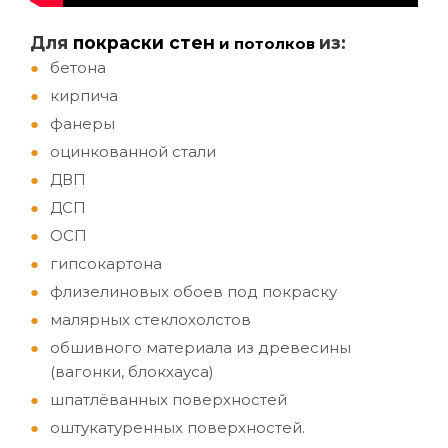
Д
ля
покраски стен
из:
и потолков
бетона
кирпича
фанеры
оцинкованной стали
ДВП
ДСП
ОСП
гипсокартона
флизелиновых обоев под покраску
малярных стеклохолстов
обшивного материала из древесины
(вагонки, блокхауса)
шпатлёванных поверхностей
оштукатуренных поверхностей.