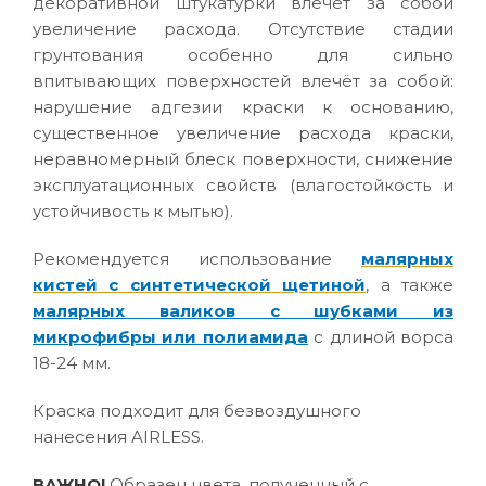
декоративной штукатурки влечёт за собой
увеличение расхода. Отсутствие стадии
грунтования особенно для сильно
впитывающих поверхностей влечёт за собой:
нарушение адгезии краски к основанию,
существенное увеличение расхода краски,
неравномерный блеск поверхности, снижение
эксплуатационных свойств (влагостойкость и
устойчивость к мытью).
Рекомендуется использование
малярных
кистей с синтетической щетиной
, а также
малярных валиков с шубками из
микрофибры или полиамида
с длиной ворса
18-24 мм.
Краска подходит для безвоздушного
нанесения AIRLESS.
ВАЖНО!
Образец цвета, полученный с