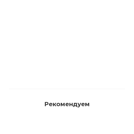
Акриловая матовая краска FAMA PAINT
HANDY
Много
Рекомендуем