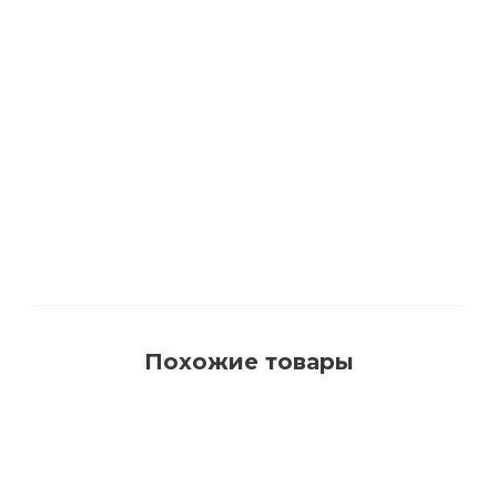
1540 Кисть для красок на водной основе с
синтетическим ворсом AquaProfi
Много
Похожие товары
РЕКОМЕНДУЕМ