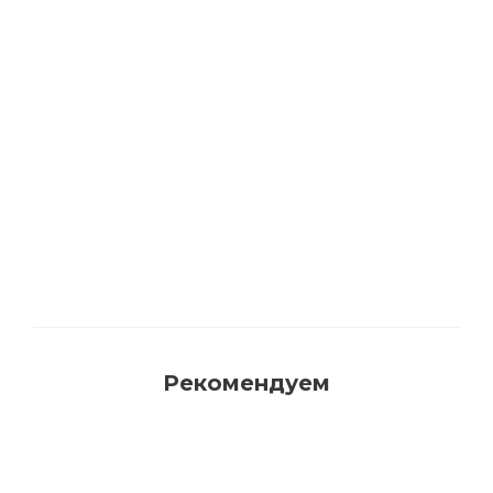
Акриловая матовая краска FAMA PAINT
HANDY
Много
Рекомендуем