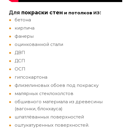
Д
ля
покраски стен
из:
и потолков
бетона
кирпича
фанеры
оцинкованной стали
ДВП
ДСП
ОСП
гипсокартона
флизелиновых обоев под покраску
малярных стеклохолстов
обшивного материала из древесины
(вагонки, блокхауса)
шпатлёванных поверхностей
оштукатуренных поверхностей.