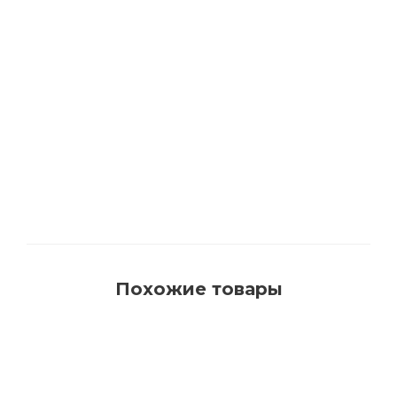
1540 Кисть для красок на водной основе с
синтетическим ворсом AquaProfi
Много
Похожие товары
РЕКОМЕНДУЕМ