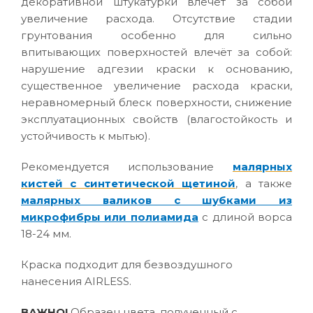
декоративной штукатурки влечёт за собой
увеличение расхода. Отсутствие стадии
грунтования особенно для сильно
впитывающих поверхностей влечёт за собой:
нарушение адгезии краски к основанию,
существенное увеличение расхода краски,
неравномерный блеск поверхности, снижение
эксплуатационных свойств (влагостойкость и
устойчивость к мытью).
Рекомендуется использование
малярных
кистей с синтетической щетиной
, а также
малярных валиков с шубками из
микрофибры или полиамида
с длиной ворса
18-24 мм.
Краска подходит для безвоздушного
нанесения AIRLESS.
ВАЖНО!
Образец цвета, полученный с