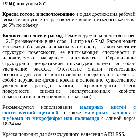
1994)) под углом 85°.
Краска готова к использованию
, но для достижения рабочей
вязкости допускается разбавление водой питьевого качества
до 5% по объему.
Количество слоев и расход
: Рекомендуемое количество слоев
– 2. При нанесении в два слоя - 1 литр на 6-7 м2. Расход может
меняться в большую или меньшую сторону в зависимости от
структуры поверхности, её впитывающей способности и
используемого малярного инструмента. Окрашивание
структурной декоративной штукатурки влечёт за собой
увеличение расхода. Отсутствие стадии грунтования
особенно для сильно впитывающих поверхностей влечёт за
собой: нарушение адгезии краски к основанию, существенное
увеличение расхода краски, неравномерный блеск
поверхности, снижение эксплуатационных свойств
(влагостойкость и устойчивость к мытью).
Рекомендуется использование
малярных кистей с
синтетической щетиной
, а также
малярных валиков с
шубками из микрофибры или полиамида
с длиной ворса
18-24 мм.
Краска подходит для безвоздушного нанесения AIRLESS.