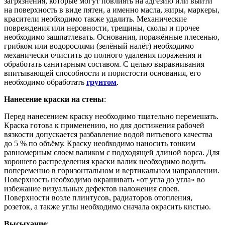
загрязнения, которые могут повлиять на адгезию или выйти
на поверхность в виде пятен, а именно масла, жиры, маркеры,
красители необходимо также удалить. Механические
повреждения или неровности, трещины, сколы и прочее
необходимо зашпатлевать. Основания, поражённые плесенью,
грибком или водорослями (зелёный налёт) необходимо
механически очистить до полного удаления поражения и
обработать санитарным составом. С целью выравнивания
впитывающей способности и пористости основания, его
необходимо обработать
грунтом
.
Нанесение краски на стены
:
Перед нанесением краску необходимо тщательно перемешать.
Краска готова к применению, но для достижения рабочей
вязкости допускается разбавление водой питьевого качества
до 5 % по объёму. Краску необходимо наносить тонким
равномерным слоем валиком с подходящей длиной ворса. Для
хорошего распределения краски валик необходимо водить
попеременно в горизонтальном и вертикальном направлении.
Поверхность необходимо окрашивать «от угла до угла» во
избежание визуальных дефектов наложения слоев.
Поверхности возле плинтусов, радиаторов отопления,
розеток, а также углы необходимо сначала окрасить кистью.
Высыхание
: