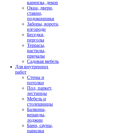
карнизы, декор
Окна, двери,
ставни,
подоконники
Заборы, ворота,
изгороди
Беседки,
перголы
Террасы,
настилы,
причалы
Садовая мебель
Для внутренних
работ
Стены и
потолки
Пол, паркет,
лестницы
Мебель и
столешницы
Балконы,
веранды,
лоджии
Бани, сауны,
парилки