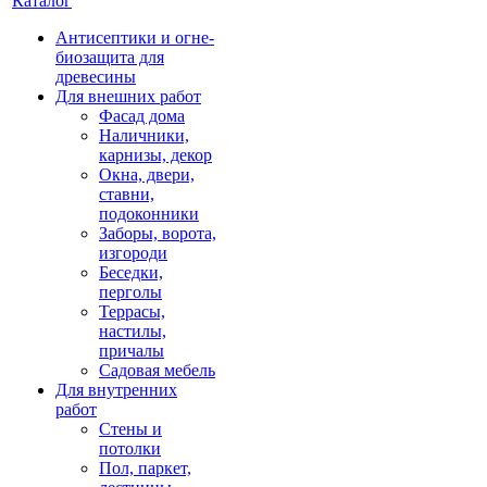
Каталог
Антисептики и огне-
биозащита для
древесины
Для внешних работ
Фасад дома
Наличники,
карнизы, декор
Окна, двери,
ставни,
подоконники
Заборы, ворота,
изгороди
Беседки,
перголы
Террасы,
настилы,
причалы
Садовая мебель
Для внутренних
работ
Стены и
потолки
Пол, паркет,