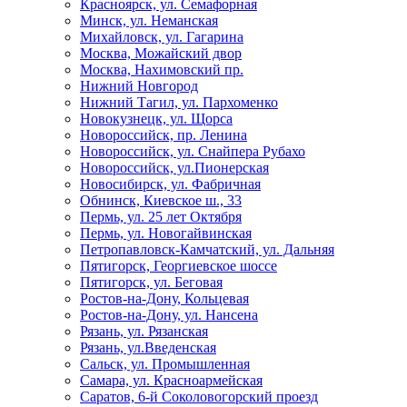
Красноярск, ул. Семафорная
Минск, ул. Неманская
Михайловск, ул. Гагарина
Москва, Можайский двор
Москва, Нахимовский пр.
Нижний Новгород
Нижний Тагил, ул. Пархоменко
Новокузнецк, ул. Щорса
Новороссийск, пр. Ленина
Новороссийск, ул. Снайпера Рубахо
Новороссийск, ул.Пионерская
Новосибирск, ул. Фабричная
Обнинск, Киевское ш., 33
Пермь, ул. 25 лет Октября
Пермь, ул. Новогайвинская
Петропавловск-Камчатский, ул. Дальняя
Пятигорск, Георгиевское шоссе
Пятигорск, ул. Беговая
Ростов-на-Дону, Кольцевая
Ростов-на-Дону, ул. Нансена
Рязань, ул. Рязанская
Рязань, ул.Введенская
Сальск, ул. Промышленная
Самара, ул. Красноармейская
Саратов, 6-й Соколовогорский проезд