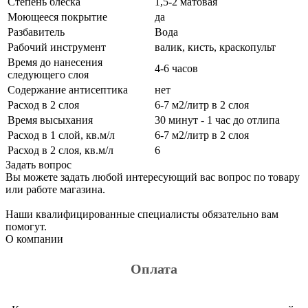
Степень блеска
1,5-2 матовая
Моющееся покрытие
да
Разбавитель
Вода
Рабочий инструмент
валик, кисть, краскопульт
Время до нанесения
4-6 часов
следующего слоя
Содержание антисептика
нет
Расход в 2 слоя
6-7 м2/литр в 2 слоя
Время высыхания
30 минут - 1 час до отлипа
Расход в 1 слой, кв.м/л
6-7 м2/литр в 2 слоя
Расход в 2 слоя, кв.м/л
6
Задать вопрос
Вы можете задать любой интересующий вас вопрос по товару
или работе магазина.
Наши квалифицированные специалисты обязательно вам
помогут.
О компании
Оплата