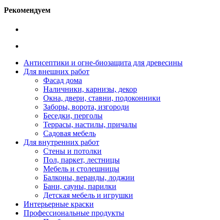
Рекомендуем
Антисептики и огне-биозащита для древесины
Для внешних работ
Фасад дома
Наличники, карнизы, декор
Окна, двери, ставни, подоконники
Заборы, ворота, изгороди
Беседки, перголы
Террасы, настилы, причалы
Садовая мебель
Для внутренних работ
Стены и потолки
Пол, паркет, лестницы
Мебель и столешницы
Балконы, веранды, лоджии
Бани, сауны, парилки
Детская мебель и игрушки
Интерьерные краски
Профессиональные продукты