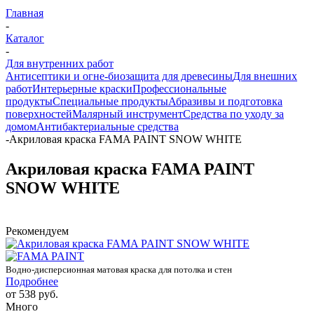
Главная
-
Каталог
-
Для внутренних работ
Антисептики и огне-биозащита для древесины
Для внешних
работ
Интерьерные краски
Профессиональные
продукты
Специальные продукты
Абразивы и подготовка
поверхностей
Малярный инструмент
Средства по уходу за
домом
Антибактериальные средства
-
Акриловая краска FAMA PAINT SNOW WHITE
Акриловая краска FAMA PAINT
SNOW WHITE
Рекомендуем
Водно-дисперсионная матовая краска для потолка и стен
Подробнее
от
538 руб.
Много