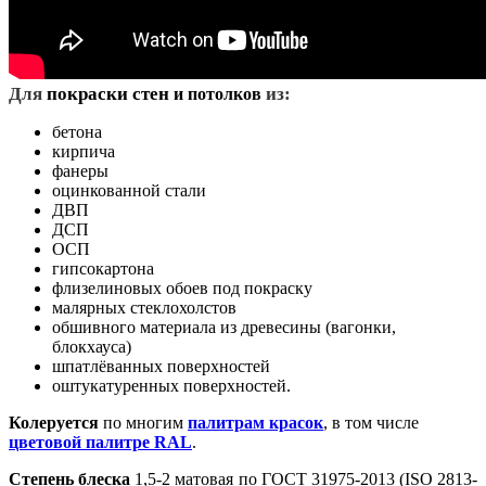
Д
ля
покраски стен
из:
и потолков
бетона
кирпича
фанеры
оцинкованной стали
ДВП
ДСП
ОСП
гипсокартона
флизелиновых обоев под покраску
малярных стеклохолстов
обшивного материала из древесины (вагонки,
блокхауса)
шпатлёванных поверхностей
оштукатуренных поверхностей.
Колеруется
по многим
палитрам красок
, в том числе
цветовой палитре RAL
.
Степень блеска
1,5-2 матовая по ГОСТ 31975-2013 (ISO 2813-