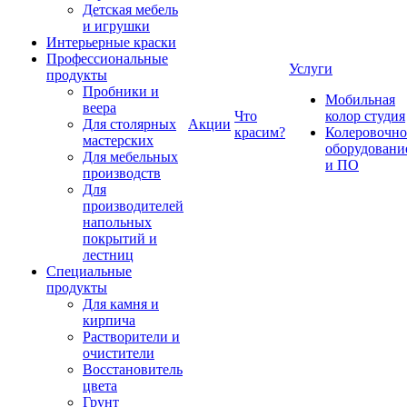
Детская мебель
и игрушки
Интерьерные краски
Профессиональные
Услуги
продукты
Пробники и
Мобильная
веера
Что
колор студия
Для столярных
Акции
красим?
Колеровочно
мастерских
оборудовани
Для мебельных
и ПО
производств
Для
производителей
напольных
покрытий и
лестниц
Специальные
продукты
Для камня и
кирпича
Растворители и
очистители
Восстановитель
цвета
Грунт