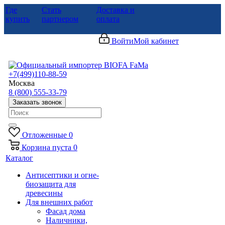
Где
Стать
Доставка и
купить
партнером
оплата
Войти
Мой кабинет
+7(499)110-88-59
Москва
8 (800) 555-33-79
Заказать звонок
Отложенные
0
Корзина
пуста
0
Каталог
Антисептики и огне-
биозащита для
древесины
Для внешних работ
Фасад дома
Наличники,