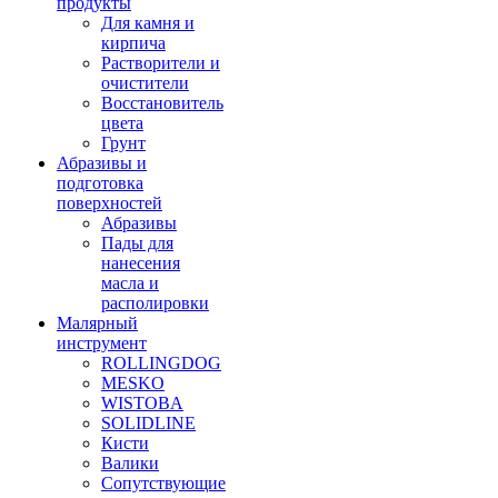
продукты
Для камня и
кирпича
Растворители и
очистители
Восстановитель
цвета
Грунт
Абразивы и
подготовка
поверхностей
Абразивы
Пады для
нанесения
масла и
располировки
Малярный
инструмент
ROLLINGDOG
MESKO
WISTOBA
SOLIDLINE
Кисти
Валики
Сопутствующие