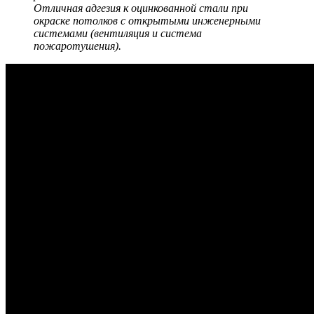
Отличная адгезия к оцинкованной стали при
окраске потолков с открытыми инженерными
системами (вентиляция и система
пожаротушения).