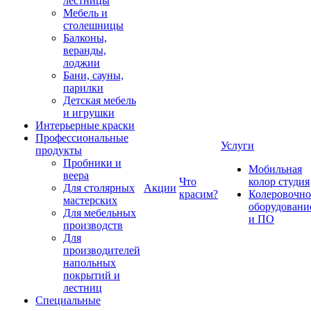
лестницы
Мебель и
столешницы
Балконы,
веранды,
лоджии
Бани, сауны,
парилки
Детская мебель
и игрушки
Интерьерные краски
Профессиональные
Услуги
продукты
Пробники и
Мобильная
веера
Что
колор студия
Для столярных
Акции
красим?
Колеровочно
мастерских
оборудовани
Для мебельных
и ПО
производств
Для
производителей
напольных
покрытий и
лестниц
Специальные