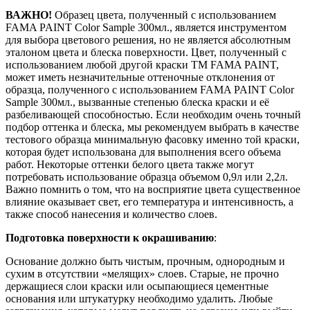
ВАЖНО!
Образец цвета, полученный с использованием
FAMA PAINT Color Sample 300мл., является инструментом
для выбора цветового решения, но не является абсолютным
эталоном цвета и блеска поверхности. Цвет, полученный с
использованием любой другой краски ТМ FAMA PAINT,
может иметь незначительные оттеночные отклонения от
образца, полученного с использованием FAMA PAINT Color
Sample 300мл., вызванные степенью блеска краски и её
разбеливающей способностью. Если необходим очень точный
подбор оттенка и блеска, мы рекомендуем выбрать в качестве
тестового образца минимальную фасовку именно той краски,
которая будет использована для выполнения всего объема
работ. Некоторые оттенки белого цвета также могут
потребовать использование образца объемом 0,9л или 2,2л.
Важно помнить о том, что на восприятие цвета существенное
влияние оказывает свет, его температура и интенсивность, а
также способ нанесения и количество слоев.
Подготовка поверхности к окрашиванию
:
Основание должно быть чистым, прочным, однородным и
сухим в отсутствии «мелящих» слоев. Старые, не прочно
держащиеся слои краски или осыпающиеся цементные
основания или штукатурку необходимо удалить. Любые