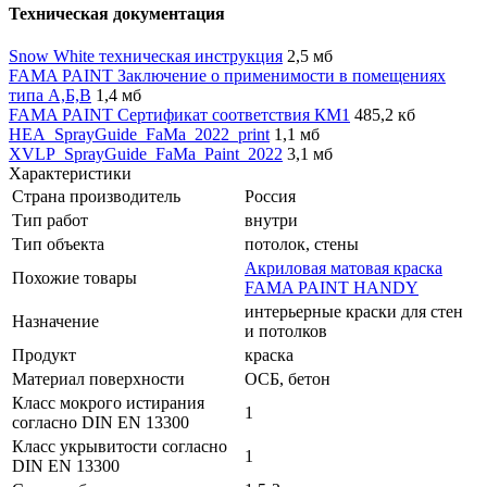
Техническая документация
Snow White техническая инструкция
2,5 мб
FAMA PAINT Заключение о применимости в помещениях
типа А,Б,В
1,4 мб
FAMA PAINT Сертификат соответствия КМ1
485,2 кб
HEA_SprayGuide_FaMa_2022_print
1,1 мб
XVLP_SprayGuide_FaMa_Paint_2022
3,1 мб
Характеристики
Страна производитель
Россия
Тип работ
внутри
Тип объекта
потолок, стены
Акриловая матовая краска
Похожие товары
FAMA PAINT HANDY
интерьерные краски для стен
Назначение
и потолков
Продукт
краска
Материал поверхности
ОСБ, бетон
Класс мокрого истирания
1
согласно DIN EN 13300
Класс укрывитости согласно
1
DIN EN 13300