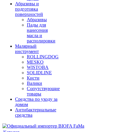
Абразивы и
подготовка
поверхностей
Абразивы
Пады для
нанесения
масла и
располировки
Малярный
инструмент
ROLLINGDOG
MESKO
WISTOBA
SOLIDLINE
Кисти
Валики
Сопутствующие
товары
Средства по уходу за
домом
Антибактериальные
средства