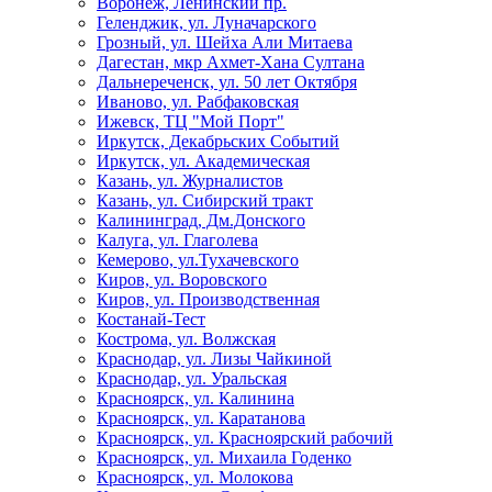
Воронеж, Ленинский пр.
Геленджик, ул. Луначарского
Грозный, ул. Шейха Али Митаева
Дагестан, мкр Ахмет-Хана Султана
Дальнереченск, ул. 50 лет Октября
Иваново, ул. Рабфаковская
Ижевск, ТЦ "Мой Порт"
Иркутск, Декабрьских Событий
Иркутск, ул. Академическая
Казань, ул. Журналистов
Казань, ул. Сибирский тракт
Калининград, Дм.Донского
Калуга, ул. Глаголева
Кемерово, ул.Тухачевского
Киров, ул. Воровского
Киров, ул. Производственная
Костанай-Тест
Кострома, ул. Волжская
Краснодар, ул. Лизы Чайкиной
Краснодар, ул. Уральская
Красноярск, ул. Калинина
Красноярск, ул. Каратанова
Красноярск, ул. Красноярский рабочий
Красноярск, ул. Михаила Годенко
Красноярск, ул. Молокова