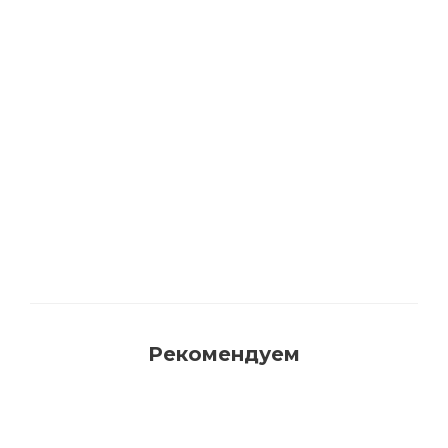
Акриловая матовая краска FAMA PAINT
HANDY
Много
Рекомендуем