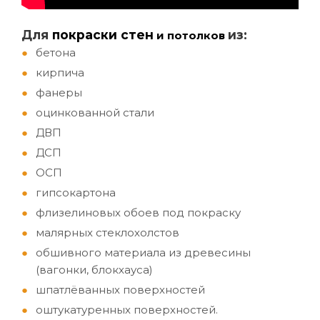
Д
ля
покраски стен
из:
и потолков
бетона
кирпича
фанеры
оцинкованной стали
ДВП
ДСП
ОСП
гипсокартона
флизелиновых обоев под покраску
малярных стеклохолстов
обшивного материала из древесины
(вагонки, блокхауса)
шпатлёванных поверхностей
оштукатуренных поверхностей.