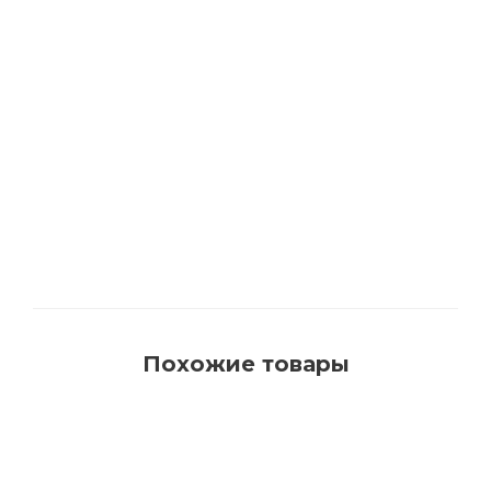
1540 Кисть для красок на водной основе с
синтетическим ворсом AquaProfi
Много
Похожие товары
РЕКОМЕНДУЕМ