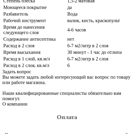
Степень блеска
1,5-2 матовая
Моющееся покрытие
да
Разбавитель
Вода
Рабочий инструмент
валик, кисть, краскопульт
Время до нанесения
4-6 часов
следующего слоя
Содержание антисептика
нет
Расход в 2 слоя
6-7 м2/литр в 2 слоя
Время высыхания
30 минут - 1 час до отлипа
Расход в 1 слой, кв.м/л
6-7 м2/литр в 2 слоя
Расход в 2 слоя, кв.м/л
6
Задать вопрос
Вы можете задать любой интересующий вас вопрос по товару
или работе магазина.
Наши квалифицированные специалисты обязательно вам
помогут.
О компании
Оплата