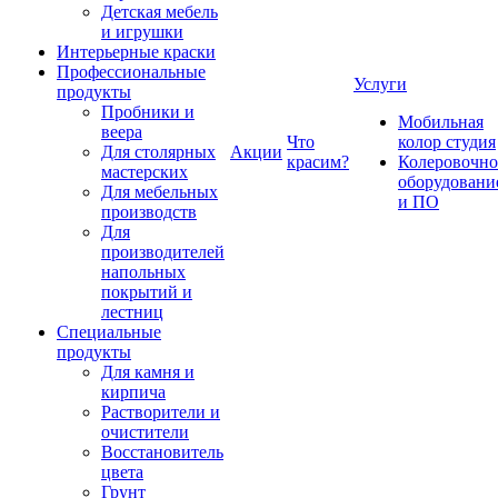
Детская мебель
и игрушки
Интерьерные краски
Профессиональные
Услуги
продукты
Пробники и
Мобильная
веера
Что
колор студия
Для столярных
Акции
красим?
Колеровочно
мастерских
оборудовани
Для мебельных
и ПО
производств
Для
производителей
напольных
покрытий и
лестниц
Специальные
продукты
Для камня и
кирпича
Растворители и
очистители
Восстановитель
цвета
Грунт