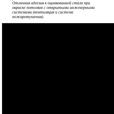
Отличная адгезия к оцинкованной стали при
окраске потолков с открытыми инженерными
системами (вентиляция и система
пожаротушения).