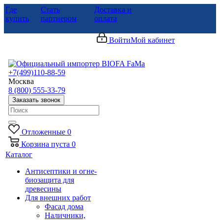
Где
Стать
Доставка и
купить
партнером
оплата
Войти
Мой кабинет
+7(499)110-88-59
Москва
8 (800) 555-33-79
Заказать звонок
Отложенные
0
Корзина
пуста
0
Каталог
Антисептики и огне-
биозащита для
древесины
Для внешних работ
Фасад дома
Наличники,