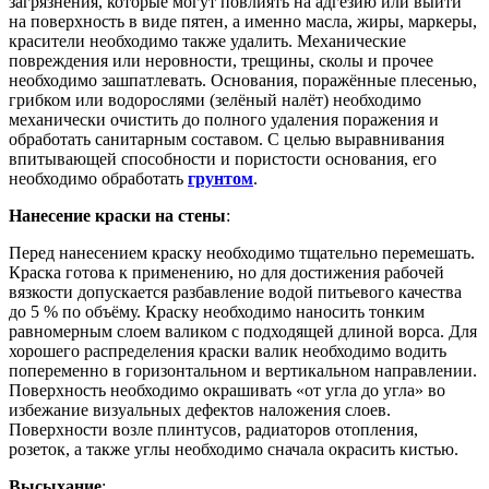
загрязнения, которые могут повлиять на адгезию или выйти
на поверхность в виде пятен, а именно масла, жиры, маркеры,
красители необходимо также удалить. Механические
повреждения или неровности, трещины, сколы и прочее
необходимо зашпатлевать. Основания, поражённые плесенью,
грибком или водорослями (зелёный налёт) необходимо
механически очистить до полного удаления поражения и
обработать санитарным составом. С целью выравнивания
впитывающей способности и пористости основания, его
необходимо обработать
грунтом
.
Нанесение краски на стены
:
Перед нанесением краску необходимо тщательно перемешать.
Краска готова к применению, но для достижения рабочей
вязкости допускается разбавление водой питьевого качества
до 5 % по объёму. Краску необходимо наносить тонким
равномерным слоем валиком с подходящей длиной ворса. Для
хорошего распределения краски валик необходимо водить
попеременно в горизонтальном и вертикальном направлении.
Поверхность необходимо окрашивать «от угла до угла» во
избежание визуальных дефектов наложения слоев.
Поверхности возле плинтусов, радиаторов отопления,
розеток, а также углы необходимо сначала окрасить кистью.
Высыхание
: