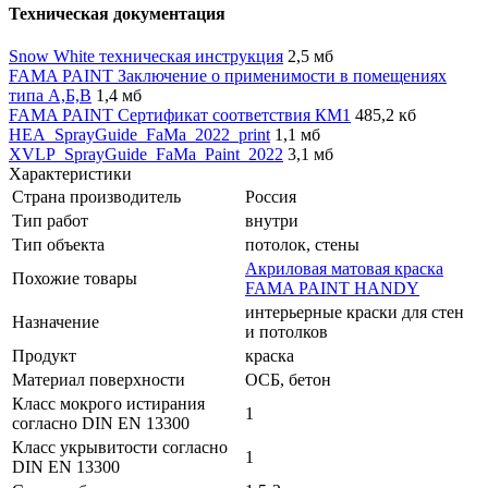
Техническая документация
Snow White техническая инструкция
2,5 мб
FAMA PAINT Заключение о применимости в помещениях
типа А,Б,В
1,4 мб
FAMA PAINT Сертификат соответствия КМ1
485,2 кб
HEA_SprayGuide_FaMa_2022_print
1,1 мб
XVLP_SprayGuide_FaMa_Paint_2022
3,1 мб
Характеристики
Страна производитель
Россия
Тип работ
внутри
Тип объекта
потолок, стены
Акриловая матовая краска
Похожие товары
FAMA PAINT HANDY
интерьерные краски для стен
Назначение
и потолков
Продукт
краска
Материал поверхности
ОСБ, бетон
Класс мокрого истирания
1
согласно DIN EN 13300
Класс укрывитости согласно
1
DIN EN 13300