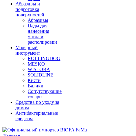
Абразивы и
подготовка
поверхностей
Абразивы
Пады для
нанесения
масла и
располировки
Малярный
инструмент
ROLLINGDOG
MESKO
WISTOBA
SOLIDLINE
Кисти
Валики
Сопутствующие
товары
Средства по уходу за
домом
Антибактериальные
средства