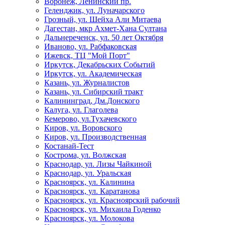
Воронеж, Ленинский пр.
Геленджик, ул. Луначарского
Грозный, ул. Шейха Али Митаева
Дагестан, мкр Ахмет-Хана Султана
Дальнереченск, ул. 50 лет Октября
Иваново, ул. Рабфаковская
Ижевск, ТЦ "Мой Порт"
Иркутск, Декабрьских Событий
Иркутск, ул. Академическая
Казань, ул. Журналистов
Казань, ул. Сибирский тракт
Калининград, Дм.Донского
Калуга, ул. Глаголева
Кемерово, ул.Тухачевского
Киров, ул. Воровского
Киров, ул. Производственная
Костанай-Тест
Кострома, ул. Волжская
Краснодар, ул. Лизы Чайкиной
Краснодар, ул. Уральская
Красноярск, ул. Калинина
Красноярск, ул. Каратанова
Красноярск, ул. Красноярский рабочий
Красноярск, ул. Михаила Годенко
Красноярск, ул. Молокова