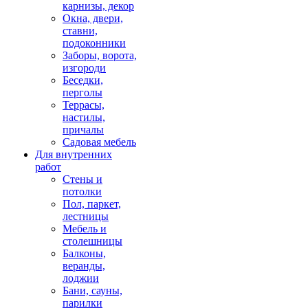
карнизы, декор
Окна, двери,
ставни,
подоконники
Заборы, ворота,
изгороди
Беседки,
перголы
Террасы,
настилы,
причалы
Садовая мебель
Для внутренних
работ
Стены и
потолки
Пол, паркет,
лестницы
Мебель и
столешницы
Балконы,
веранды,
лоджии
Бани, сауны,
парилки