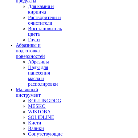
продукты
Для камня и
кирпича
Растворители и
очистители
Восстановитель
цвета
Грунт
Абразивы и
подготовка
поверхностей
Абразивы
Пады для
нанесения
масла и
располировки
Малярный
инструмент
ROLLINGDOG
MESKO
WISTOBA
SOLIDLINE
Кисти
Валики
Сопутствующие