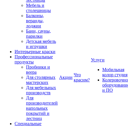
лестницы
Мебель и
столешницы
Балконы,
веранды,
лоджии
Бани, сауны,
парилки
Детская мебель
и игрушки
Интерьерные краски
Профессиональные
Услуги
продукты
Пробники и
Мобильная
веера
Что
колор студия
Для столярных
Акции
красим?
Колеровочно
мастерских
оборудовани
Для мебельных
и ПО
производств
Для
производителей
напольных
покрытий и
лестниц
Специальные