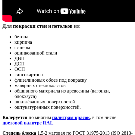
Д
ля
покраски стен
из:
и потолков
бетона
кирпича
фанеры
оцинкованной стали
ДВП
ДСП
ОСП
гипсокартона
флизелиновых обоев под покраску
малярных стеклохолстов
обшивного материала из древесины (вагонки,
блокхауса)
шпатлёванных поверхностей
оштукатуренных поверхностей.
Колеруется
по многим
палитрам красок
, в том числе
цветовой палитре RAL
.
Степень блеска
1,5-2 матовая по ГОСТ 31975-2013 (ISO 2813-