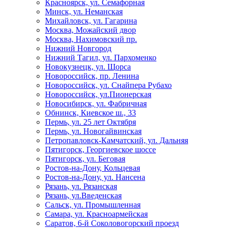
Красноярск, ул. Семафорная
Минск, ул. Неманская
Михайловск, ул. Гагарина
Москва, Можайский двор
Москва, Нахимовский пр.
Нижний Новгород
Нижний Тагил, ул. Пархоменко
Новокузнецк, ул. Щорса
Новороссийск, пр. Ленина
Новороссийск, ул. Снайпера Рубахо
Новороссийск, ул.Пионерская
Новосибирск, ул. Фабричная
Обнинск, Киевское ш., 33
Пермь, ул. 25 лет Октября
Пермь, ул. Новогайвинская
Петропавловск-Камчатский, ул. Дальняя
Пятигорск, Георгиевское шоссе
Пятигорск, ул. Беговая
Ростов-на-Дону, Кольцевая
Ростов-на-Дону, ул. Нансена
Рязань, ул. Рязанская
Рязань, ул.Введенская
Сальск, ул. Промышленная
Самара, ул. Красноармейская
Саратов, 6-й Соколовогорский проезд