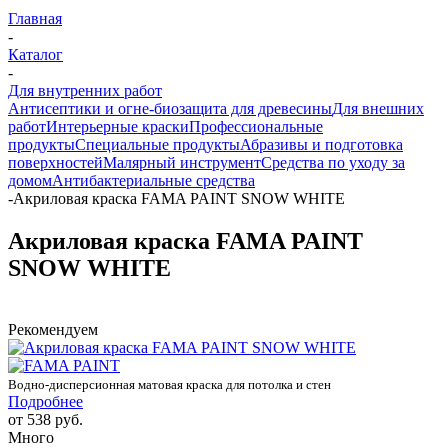
Главная
-
Каталог
-
Для внутренних работ
Антисептики и огне-биозащита для древесины
Для внешних
работ
Интерьерные краски
Профессиональные
продукты
Специальные продукты
Абразивы и подготовка
поверхностей
Малярный инструмент
Средства по уходу за
домом
Антибактериальные средства
-
Акриловая краска FAMA PAINT SNOW WHITE
Акриловая краска FAMA PAINT
SNOW WHITE
Рекомендуем
Водно-дисперсионная матовая краска для потолка и стен
Подробнее
от
538 руб.
Много