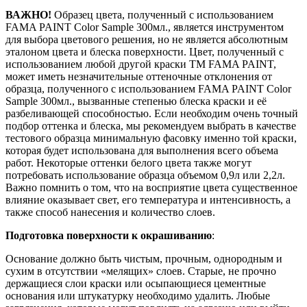
ВАЖНО!
Образец цвета, полученный с использованием
FAMA PAINT Color Sample 300мл., является инструментом
для выбора цветового решения, но не является абсолютным
эталоном цвета и блеска поверхности. Цвет, полученный с
использованием любой другой краски ТМ FAMA PAINT,
может иметь незначительные оттеночные отклонения от
образца, полученного с использованием FAMA PAINT Color
Sample 300мл., вызванные степенью блеска краски и её
разбеливающей способностью. Если необходим очень точный
подбор оттенка и блеска, мы рекомендуем выбрать в качестве
тестового образца минимальную фасовку именно той краски,
которая будет использована для выполнения всего объема
работ. Некоторые оттенки белого цвета также могут
потребовать использование образца объемом 0,9л или 2,2л.
Важно помнить о том, что на восприятие цвета существенное
влияние оказывает свет, его температура и интенсивность, а
также способ нанесения и количество слоев.
Подготовка поверхности к окрашиванию
:
Основание должно быть чистым, прочным, однородным и
сухим в отсутствии «мелящих» слоев. Старые, не прочно
держащиеся слои краски или осыпающиеся цементные
основания или штукатурку необходимо удалить. Любые