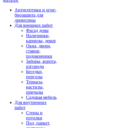
Каталог
Антисептики и огне-
биозащита для
древесины
Для внешних работ
Фасад дома
Наличники,
карнизы, декор
Окна, двери,
ставни,
подоконники
Заборы, ворота,
изгороди
Беседки,
перголы
Террасы,
настилы,
причалы
Садовая мебель
Для внутренних
работ
Стены и
потолки
Пол, паркет,