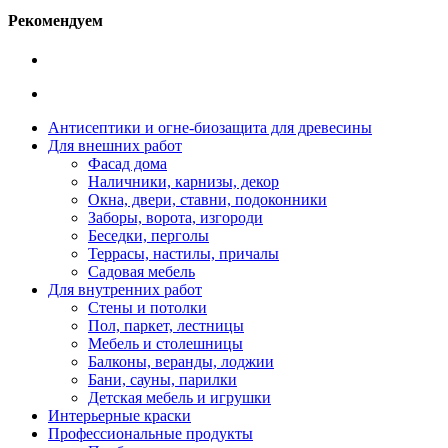
Рекомендуем
Антисептики и огне-биозащита для древесины
Для внешних работ
Фасад дома
Наличники, карнизы, декор
Окна, двери, ставни, подоконники
Заборы, ворота, изгороди
Беседки, перголы
Террасы, настилы, причалы
Садовая мебель
Для внутренних работ
Стены и потолки
Пол, паркет, лестницы
Мебель и столешницы
Балконы, веранды, лоджии
Бани, сауны, парилки
Детская мебель и игрушки
Интерьерные краски
Профессиональные продукты