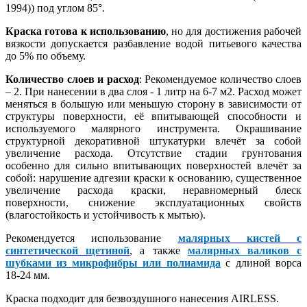
1994)) под углом 85°.
Краска готова к использованию
, но для достижения рабочей
вязкости допускается разбавление водой питьевого качества
до 5% по объему.
Количество слоев и расход
: Рекомендуемое количество слоев
– 2. При нанесении в два слоя - 1 литр на 6-7 м2. Расход может
меняться в большую или меньшую сторону в зависимости от
структуры поверхности, её впитывающей способности и
используемого малярного инструмента. Окрашивание
структурной декоративной штукатурки влечёт за собой
увеличение расхода. Отсутствие стадии грунтования
особенно для сильно впитывающих поверхностей влечёт за
собой: нарушение адгезии краски к основанию, существенное
увеличение расхода краски, неравномерный блеск
поверхности, снижение эксплуатационных свойств
(влагостойкость и устойчивость к мытью).
Рекомендуется использование
малярных кистей с
синтетической щетиной
, а также
малярных валиков с
шубками из микрофибры или полиамида
с длиной ворса
18-24 мм.
Краска подходит для безвоздушного нанесения AIRLESS.