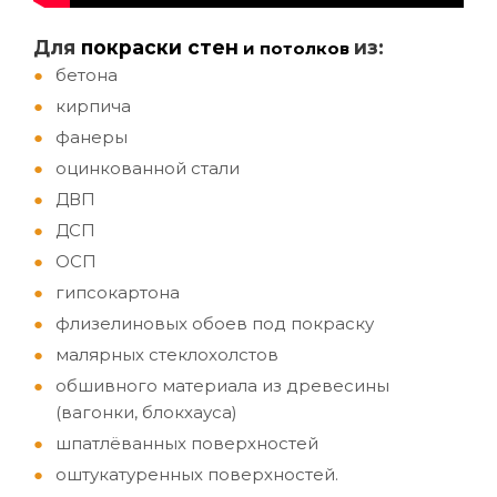
Д
ля
покраски стен
из:
и потолков
бетона
кирпича
фанеры
оцинкованной стали
ДВП
ДСП
ОСП
гипсокартона
флизелиновых обоев под покраску
малярных стеклохолстов
обшивного материала из древесины
(вагонки, блокхауса)
шпатлёванных поверхностей
оштукатуренных поверхностей.