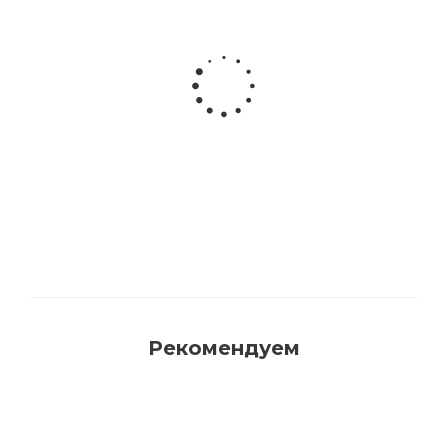
Акриловая матовая краска FAMA PAINT
HANDY
Много
Рекомендуем