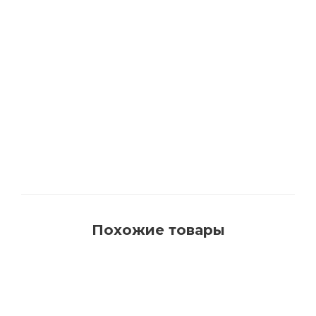
1540 Кисть для красок на водной основе с
синтетическим ворсом AquaProfi
Много
Похожие товары
РЕКОМЕНДУЕМ