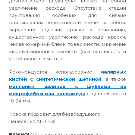
декоративной штукатурки влечёт за собой
увеличение расхода. Отсутствие стадии
грунтования особенно для сильно
впитывающих поверхностей влечёт за собой:
нарушение адгезии краски к основанию,
существенное увеличение расхода краски,
неравномерный блеск поверхности, снижение
эксплуатационных свойств (влагостойкость и
устойчивость к мытью).
Рекомендуется использование
малярных
кистей с синтетической щетиной
, а также
малярных валиков с шубками из
микрофибры или полиамида
с длиной ворса
18-24 мм.
Краска подходит для безвоздушного
нанесения AIRLESS.
ВАЖНО!
Образец цвета, полученный с