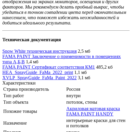
отображения на экранах мониторов, освещения и других
факторов. Мы рекомендуем делать пробный выкрас, чтобы
убедиться в точном совпадении цвета перед окончательным
нанесением, что поможет избежать неожиданностей и
добиться идеального результата.
Техническая документация
Snow White техническая инструкция
2,5 мб
FAMA PAINT Заключение о применимости в помещениях
типа А,Б,В
1,4 мб
FAMA PAINT Сертификат соответствия КМ1
485,2 кб
HEA_SprayGuide_FaMa_2022_print
1,1 мб
XVLP_SprayGuide_FaMa_Paint_2022
3,1 мб
Характеристики
Страна производитель
Россия
Тип работ
внутри
Тип объекта
потолок, стены
Акриловая матовая краска
Похожие товары
FAMA PAINT HANDY
интерьерные краски для стен
Назначение
и потолков