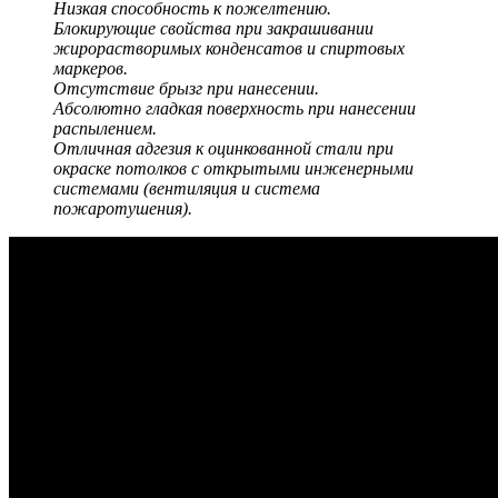
Низкая способность к пожелтению.
Блокирующие свойства при закрашивании
жирорастворимых конденсатов и спиртовых
маркеров.
Отсутствие брызг при нанесении.
Абсолютно гладкая поверхность при нанесении
распылением.
Отличная адгезия к оцинкованной стали при
окраске потолков с открытыми инженерными
системами (вентиляция и система
пожаротушения).