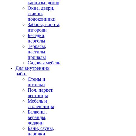
карнизы, декор
Окна, двери,
ставни,
подоконники
Заборы, ворота,
изгороди
Беседки,
перголы
Террасы,
настилы,
причалы
Садовая мебель
Для внутренних
работ
Стены и
потолки
Пол, паркет,
лестницы
Мебель и
столешницы
Балконы,
веранды,
лоджии
Бани, сауны,
парилки