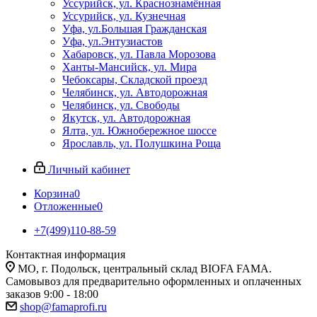
Уссурийск, ул. Краснознамённая
Уссурийск, ул. Кузнечная
Уфа, ул.Большая Гражданская
Уфа, ул.Энтузиастов
Хабаровск, ул. Павла Морозова
Ханты-Мансийск, ул. Мира
Чебоксары, Складской проезд
Челябинск, ул. Автодорожная
Челябинск, ул. Свободы
Якутск, ул. Автодорожная
Ялта, ул. Южнобережное шоссе
Ярославль, ул. Полушкина Роща
Личный кабинет
Корзина
0
Отложенные
0
+7(499)110-88-59
Контактная информация
МО, г. Подольск, центральный склад BIOFA FAMA.
Самовывоз для предварительно оформленных и оплаченных
заказов 9:00 - 18:00
shop@famaprofi.ru