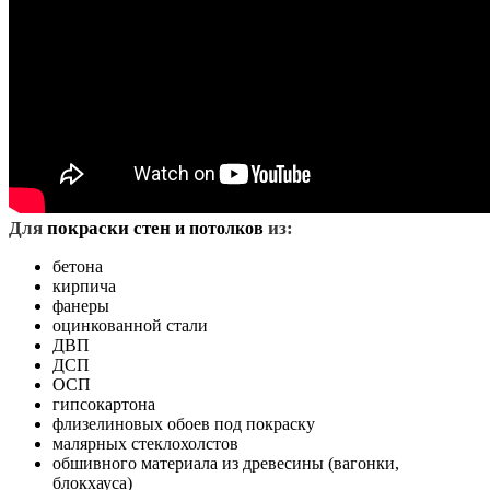
Д
ля
покраски стен
из:
и потолков
бетона
кирпича
фанеры
оцинкованной стали
ДВП
ДСП
ОСП
гипсокартона
флизелиновых обоев под покраску
малярных стеклохолстов
обшивного материала из древесины (вагонки,
блокхауса)