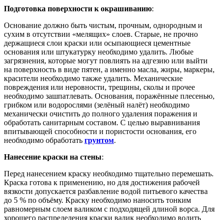
Подготовка поверхности к окрашиванию
:
Основание должно быть чистым, прочным, однородным и
сухим в отсутствии «мелящих» слоев. Старые, не прочно
держащиеся слои краски или осыпающиеся цементные
основания или штукатурку необходимо удалить. Любые
загрязнения, которые могут повлиять на адгезию или выйти
на поверхность в виде пятен, а именно масла, жиры, маркеры,
красители необходимо также удалить. Механические
повреждения или неровности, трещины, сколы и прочее
необходимо зашпатлевать. Основания, поражённые плесенью,
грибком или водорослями (зелёный налёт) необходимо
механически очистить до полного удаления поражения и
обработать санитарным составом. С целью выравнивания
впитывающей способности и пористости основания, его
необходимо обработать
грунтом
.
Нанесение краски на стены
:
Перед нанесением краску необходимо тщательно перемешать.
Краска готова к применению, но для достижения рабочей
вязкости допускается разбавление водой питьевого качества
до 5 % по объёму. Краску необходимо наносить тонким
равномерным слоем валиком с подходящей длиной ворса. Для
хорошего распределения краски валик необходимо водить