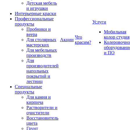
Детская мебель
и игрушки
Интерьерные краски
Профессиональные
Услуги
продукты
Пробники и
Мобильная
веера
Что
колор студия
Для столярных
Акции
красим?
Колеровочно
мастерских
оборудовани
Для мебельных
и ПО
производств
Для
производителей
напольных
покрытий и
лестниц
Специальные
продукты
Для камня и
кирпича
Растворители и
очистители
Восстановитель
цвета
Грунт