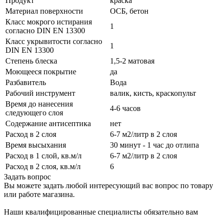
Продукт
краска
Материал поверхности
ОСБ, бетон
Класс мокрого истирания
1
согласно DIN EN 13300
Класс укрывитости согласно
1
DIN EN 13300
Степень блеска
1,5-2 матовая
Моющееся покрытие
да
Разбавитель
Вода
Рабочий инструмент
валик, кисть, краскопульт
Время до нанесения
4-6 часов
следующего слоя
Содержание антисептика
нет
Расход в 2 слоя
6-7 м2/литр в 2 слоя
Время высыхания
30 минут - 1 час до отлипа
Расход в 1 слой, кв.м/л
6-7 м2/литр в 2 слоя
Расход в 2 слоя, кв.м/л
6
Задать вопрос
Вы можете задать любой интересующий вас вопрос по товару
или работе магазина.
Наши квалифицированные специалисты обязательно вам