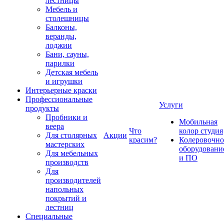
лестницы
Мебель и
столешницы
Балконы,
веранды,
лоджии
Бани, сауны,
парилки
Детская мебель
и игрушки
Интерьерные краски
Профессиональные
Услуги
продукты
Пробники и
Мобильная
веера
Что
колор студия
Для столярных
Акции
красим?
Колеровочно
мастерских
оборудовани
Для мебельных
и ПО
производств
Для
производителей
напольных
покрытий и
лестниц
Специальные