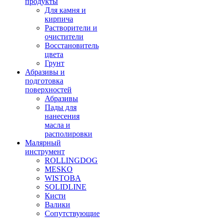
продукты
Для камня и
кирпича
Растворители и
очистители
Восстановитель
цвета
Грунт
Абразивы и
подготовка
поверхностей
Абразивы
Пады для
нанесения
масла и
располировки
Малярный
инструмент
ROLLINGDOG
MESKO
WISTOBA
SOLIDLINE
Кисти
Валики
Сопутствующие