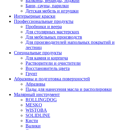
Балконы, веранды, лоджии
Бани, сауны, парилки
Детская мебель и игрушки
Интерьерные краски
Профессиональные продукты
Пробники и веера
Для столярных мастерских
Для мебельных производств
Для производителей напольных покрытий и
лестниц
Специальные продукты
Для камня и кирпича
Растворители и очистители
Восстановитель цвета
Грунт
Абразивы и подготовка поверхностей
Абразивы
Пады для нанесения масла и располировки
Малярный инструмент
ROLLINGDOG
MESKO
WISTOBA
SOLIDLINE
Кисти
Валики