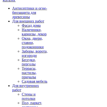
Каталог
Антисептики и огне-
биозащита для
древесины
Для внешних работ
Фасад дома
Наличники,
карнизы, декор
Окна, двери,
ставни,
подоконники
Заборы, ворота,
изгороди
Беседки,
перголы
Террасы,
настилы,
причалы
Садовая мебель
Для внутренних
работ
Стены и
потолки
Пол, паркет,