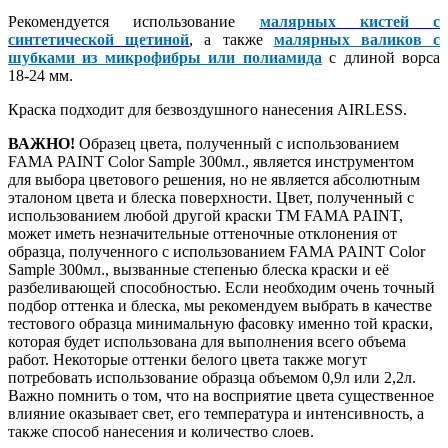
Рекомендуется использование
малярных кистей с
синтетической щетиной
, а также
малярных валиков с
шубками из микрофибры или полиамида
с длиной ворса
18-24 мм.
Краска подходит для безвоздушного нанесения AIRLESS.
ВАЖНО!
Образец цвета, полученный с использованием
FAMA PAINT Color Sample 300мл., является инструментом
для выбора цветового решения, но не является абсолютным
эталоном цвета и блеска поверхности. Цвет, полученный с
использованием любой другой краски ТМ FAMA PAINT,
может иметь незначительные оттеночные отклонения от
образца, полученного с использованием FAMA PAINT Color
Sample 300мл., вызванные степенью блеска краски и её
разбеливающей способностью. Если необходим очень точный
подбор оттенка и блеска, мы рекомендуем выбрать в качестве
тестового образца минимальную фасовку именно той краски,
которая будет использована для выполнения всего объема
работ. Некоторые оттенки белого цвета также могут
потребовать использование образца объемом 0,9л или 2,2л.
Важно помнить о том, что на восприятие цвета существенное
влияние оказывает свет, его температура и интенсивность, а
также способ нанесения и количество слоев.