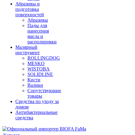
Абразивы и
подготовка
поверхностей
Абразивы
Пады для
нанесения
масла и
располировки
Малярный
инструмент
ROLLINGDOG
MESKO
WISTOBA
SOLIDLINE
Кисти
Валики
Сопутствующие
товары
Средства по уходу за
домом
Антибактериальные
средства