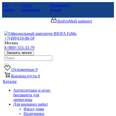
Где
Стать
Доставка и
купить
партнером
оплата
Войти
Мой кабинет
+7(499)110-88-59
Москва
8 (800) 555-33-79
Заказать звонок
Отложенные
0
Корзина
пуста
0
Каталог
Антисептики и огне-
биозащита для
древесины
Для внешних работ
Фасад дома
Наличники,