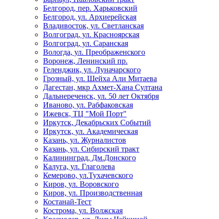
Белгород, пер. Харьковский
Белгород, ул. Архиерейская
Владивосток, ул. Светланская
Волгоград, ул. Красноярская
Волгоград, ул. Саранская
Вологда, ул. Преображенского
Воронеж, Ленинский пр.
Геленджик, ул. Луначарского
Грозный, ул. Шейха Али Митаева
Дагестан, мкр Ахмет-Хана Султана
Дальнереченск, ул. 50 лет Октября
Иваново, ул. Рабфаковская
Ижевск, ТЦ "Мой Порт"
Иркутск, Декабрьских Событий
Иркутск, ул. Академическая
Казань, ул. Журналистов
Казань, ул. Сибирский тракт
Калининград, Дм.Донского
Калуга, ул. Глаголева
Кемерово, ул.Тухачевского
Киров, ул. Воровского
Киров, ул. Производственная
Костанай-Тест
Кострома, ул. Волжская