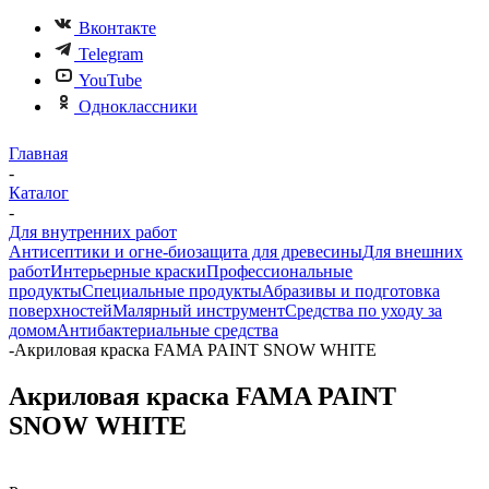
Вконтакте
Telegram
YouTube
Одноклассники
Главная
-
Каталог
-
Для внутренних работ
Антисептики и огне-биозащита для древесины
Для внешних
работ
Интерьерные краски
Профессиональные
продукты
Специальные продукты
Абразивы и подготовка
поверхностей
Малярный инструмент
Средства по уходу за
домом
Антибактериальные средства
-
Акриловая краска FAMA PAINT SNOW WHITE
Акриловая краска FAMA PAINT
SNOW WHITE