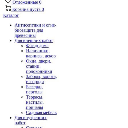
Отложенные
0
Корзина
пуста
0
Каталог
Антисептики и огне-
биозащита для
древесины
Для внешних работ
Фасад дома
Наличники,
карнизы, декор
Окна, двери,
ставни,
подоконники
Заборы, ворота,
изгороди
Беседки,
перголы
Террасы,
настилы,
причалы
Садовая мебель
Для внутренних
работ
Стены и