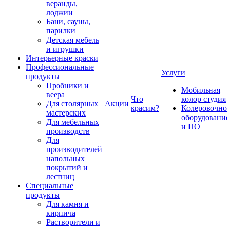
веранды,
лоджии
Бани, сауны,
парилки
Детская мебель
и игрушки
Интерьерные краски
Профессиональные
Услуги
продукты
Пробники и
Мобильная
веера
Что
колор студия
Для столярных
Акции
красим?
Колеровочно
мастерских
оборудовани
Для мебельных
и ПО
производств
Для
производителей
напольных
покрытий и
лестниц
Специальные
продукты
Для камня и
кирпича
Растворители и