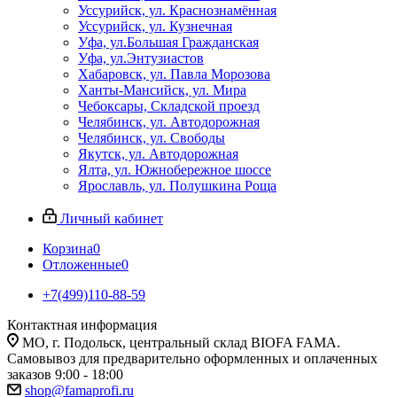
Уссурийск, ул. Краснознамённая
Уссурийск, ул. Кузнечная
Уфа, ул.Большая Гражданская
Уфа, ул.Энтузиастов
Хабаровск, ул. Павла Морозова
Ханты-Мансийск, ул. Мира
Чебоксары, Складской проезд
Челябинск, ул. Автодорожная
Челябинск, ул. Свободы
Якутск, ул. Автодорожная
Ялта, ул. Южнобережное шоссе
Ярославль, ул. Полушкина Роща
Личный кабинет
Корзина
0
Отложенные
0
+7(499)110-88-59
Контактная информация
МО, г. Подольск, центральный склад BIOFA FAMA.
Самовывоз для предварительно оформленных и оплаченных
заказов 9:00 - 18:00
shop@famaprofi.ru