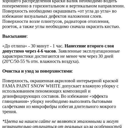
хорошего распределения краски валик необходимо водить
попеременно в горизонтальном и вертикальном направлении.
Поверхность необходимо окрашивать «от угла до угла» во
избежание визуальных дефектов наложения слоев.
Поверхности возле плинтусов, радиаторов отопления,
розеток, а также углы необходимо сначала окрасить кистью.
Высыхание
:
«До отлипа» - 30 минут - 1 час.
Нанесение второго слоя
допустимо через 4-6 часов
. Заявленные эксплуатационные
характеристики достигаются не менее чем через 30 дней
(20°C/50-55 % отн. влажность воздуха).
Очистка и уход за поверхностями
:
Поверхность, окрашенная акриловой интерьерной краской
FAMA PAINT SNOW WHITE допускает влажную уборку с
использованием пеномоющих композиций и
дезинфицирующих составов. Во избежание «эффекта
глянцевания» уборку необходимо выполнять бытовыми
салфетками из микрофибры избегая длительного мокрого
трения.
*Цвета на нашем сайте не являются эталонными и могут
незначительно отличаться от реальных из-за особенностей