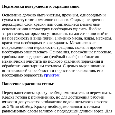
Подготовка поверхности к окрашиванию
:
Основание должно быть чистым, прочным, однородным и
сухим в отсутствии «мелящих» слоев. Старые, не прочно
держащиеся слои краски или осыпающиеся цементные
основания или штукатурку необходимо удалить. Любые
загрязнения, которые могут повлиять на адгезию или выйти
на поверхность в виде пятен, а именно масла, жиры, маркеры,
красители необходимо также удалить. Механические
повреждения или неровности, трещины, сколы и прочее
необходимо зашпатлевать. Основания, поражённые плесенью,
грибком или водорослями (зелёный налёт) необходимо
механически очистить до полного удаления поражения и
обработать санитарным составом. С целью выравнивания
впитывающей способности и пористости основания, его
необходимо обработать
грунтом
.
Нанесение краски на стены
:
Перед нанесением краску необходимо тщательно перемешать.
Краска готова к применению, но для достижения рабочей
вязкости допускается разбавление водой питьевого качества
до 5 % по объёму. Краску необходимо наносить тонким
равномерным слоем валиком с подходящей длиной ворса. Для