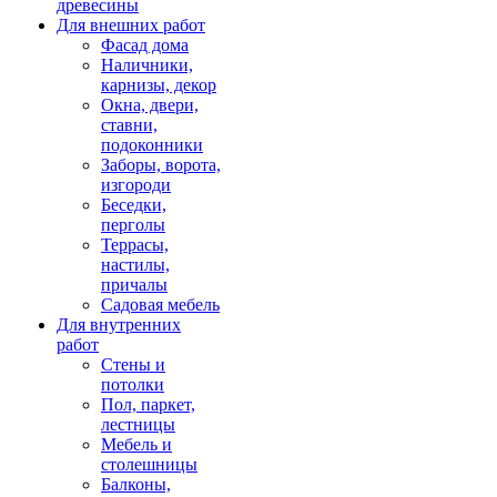
древесины
Для внешних работ
Фасад дома
Наличники,
карнизы, декор
Окна, двери,
ставни,
подоконники
Заборы, ворота,
изгороди
Беседки,
перголы
Террасы,
настилы,
причалы
Садовая мебель
Для внутренних
работ
Стены и
потолки
Пол, паркет,
лестницы
Мебель и
столешницы
Балконы,