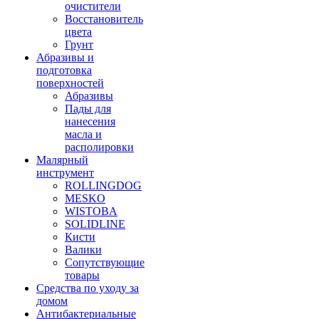
очистители
Восстановитель
цвета
Грунт
Абразивы и
подготовка
поверхностей
Абразивы
Пады для
нанесения
масла и
располировки
Малярный
инструмент
ROLLINGDOG
MESKO
WISTOBA
SOLIDLINE
Кисти
Валики
Сопутствующие
товары
Средства по уходу за
домом
Антибактериальные