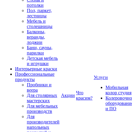
потолки
Пол, паркет,
лестницы
Мебель и
столешницы
Балконы,
веранды,
лоджии
Бани, сауны,
парилки
Детская мебель
и игрушки
Интерьерные краски
Профессиональные
Услуги
продукты
Пробники и
Мобильная
веера
Что
колор студия
Для столярных
Акции
красим?
Колеровочно
мастерских
оборудовани
Для мебельных
и ПО
производств
Для
производителей
напольных