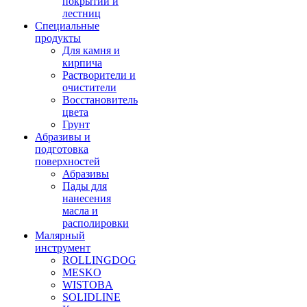
покрытий и
лестниц
Специальные
продукты
Для камня и
кирпича
Растворители и
очистители
Восстановитель
цвета
Грунт
Абразивы и
подготовка
поверхностей
Абразивы
Пады для
нанесения
масла и
располировки
Малярный
инструмент
ROLLINGDOG
MESKO
WISTOBA
SOLIDLINE