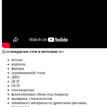
Д
ля
покраски стен
из:
и потолков
бетона
кирпича
фанеры
оцинкованной стали
ДВП
ДСП
ОСП
гипсокартона
флизелиновых обоев под покраску
малярных стеклохолстов
обшивного материала из древесины (вагонки,