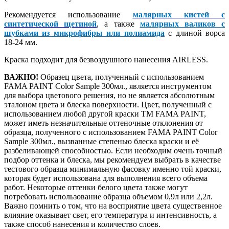
Рекомендуется использование
малярных кистей с
синтетической щетиной
, а также
малярных валиков с
шубками из микрофибры или полиамида
с длиной ворса
18-24 мм.
Краска подходит для безвоздушного нанесения AIRLESS.
ВАЖНО!
Образец цвета, полученный с использованием
FAMA PAINT Color Sample 300мл., является инструментом
для выбора цветового решения, но не является абсолютным
эталоном цвета и блеска поверхности. Цвет, полученный с
использованием любой другой краски ТМ FAMA PAINT,
может иметь незначительные оттеночные отклонения от
образца, полученного с использованием FAMA PAINT Color
Sample 300мл., вызванные степенью блеска краски и её
разбеливающей способностью. Если необходим очень точный
подбор оттенка и блеска, мы рекомендуем выбрать в качестве
тестового образца минимальную фасовку именно той краски,
которая будет использована для выполнения всего объема
работ. Некоторые оттенки белого цвета также могут
потребовать использование образца объемом 0,9л или 2,2л.
Важно помнить о том, что на восприятие цвета существенное
влияние оказывает свет, его температура и интенсивность, а
также способ нанесения и количество слоев.