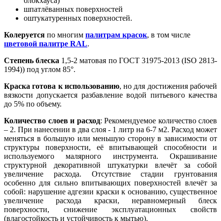
блокхауса)
шпатлёванных поверхностей
оштукатуренных поверхностей.
Колеруется
по многим
палитрам красок
, в том числе
цветовой палитре RAL
.
Степень блеска
1,5-2 матовая по ГОСТ 31975-2013 (ISO 2813-
1994)) под углом 85°.
Краска готова к использованию
, но для достижения рабочей
вязкости допускается разбавление водой питьевого качества
до 5% по объему.
Количество слоев и расход
: Рекомендуемое количество слоев
– 2. При нанесении в два слоя - 1 литр на 6-7 м2. Расход может
меняться в большую или меньшую сторону в зависимости от
структуры поверхности, её впитывающей способности и
используемого малярного инструмента. Окрашивание
структурной декоративной штукатурки влечёт за собой
увеличение расхода. Отсутствие стадии грунтования
особенно для сильно впитывающих поверхностей влечёт за
собой: нарушение адгезии краски к основанию, существенное
увеличение расхода краски, неравномерный блеск
поверхности, снижение эксплуатационных свойств
(влагостойкость и устойчивость к мытью).