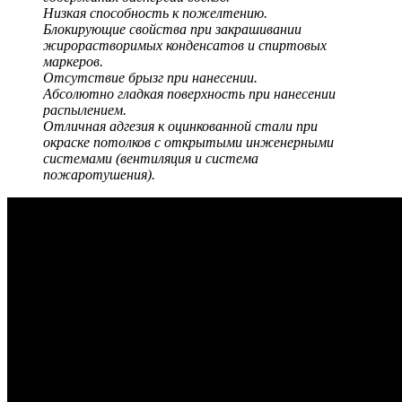
Низкая способность к пожелтению.
Блокирующие свойства при закрашивании
жирорастворимых конденсатов и спиртовых
маркеров.
Отсутствие брызг при нанесении.
Абсолютно гладкая поверхность при нанесении
распылением.
Отличная адгезия к оцинкованной стали при
окраске потолков с открытыми инженерными
системами (вентиляция и система
пожаротушения).