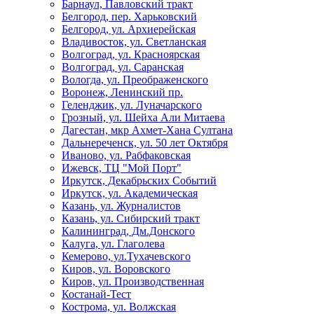
Барнаул, Павловский тракт
Белгород, пер. Харьковский
Белгород, ул. Архиерейская
Владивосток, ул. Светланская
Волгоград, ул. Красноярская
Волгоград, ул. Саранская
Вологда, ул. Преображенского
Воронеж, Ленинский пр.
Геленджик, ул. Луначарского
Грозный, ул. Шейха Али Митаева
Дагестан, мкр Ахмет-Хана Султана
Дальнереченск, ул. 50 лет Октября
Иваново, ул. Рабфаковская
Ижевск, ТЦ "Мой Порт"
Иркутск, Декабрьских Событий
Иркутск, ул. Академическая
Казань, ул. Журналистов
Казань, ул. Сибирский тракт
Калининград, Дм.Донского
Калуга, ул. Глаголева
Кемерово, ул.Тухачевского
Киров, ул. Воровского
Киров, ул. Производственная
Костанай-Тест
Кострома, ул. Волжская