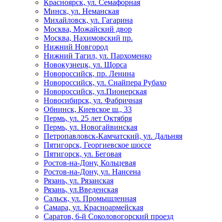
Красноярск, ул. Семафорная
Минск, ул. Неманская
Михайловск, ул. Гагарина
Москва, Можайский двор
Москва, Нахимовский пр.
Нижний Новгород
Нижний Тагил, ул. Пархоменко
Новокузнецк, ул. Щорса
Новороссийск, пр. Ленина
Новороссийск, ул. Снайпера Рубахо
Новороссийск, ул.Пионерская
Новосибирск, ул. Фабричная
Обнинск, Киевское ш., 33
Пермь, ул. 25 лет Октября
Пермь, ул. Новогайвинская
Петропавловск-Камчатский, ул. Дальняя
Пятигорск, Георгиевское шоссе
Пятигорск, ул. Беговая
Ростов-на-Дону, Кольцевая
Ростов-на-Дону, ул. Нансена
Рязань, ул. Рязанская
Рязань, ул.Введенская
Сальск, ул. Промышленная
Самара, ул. Красноармейская
Саратов, 6-й Соколовогорский проезд