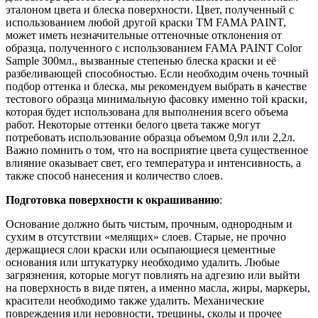
эталоном цвета и блеска поверхности. Цвет, полученный с
использованием любой другой краски ТМ FAMA PAINT,
может иметь незначительные оттеночные отклонения от
образца, полученного с использованием FAMA PAINT Color
Sample 300мл., вызванные степенью блеска краски и её
разбеливающей способностью. Если необходим очень точный
подбор оттенка и блеска, мы рекомендуем выбрать в качестве
тестового образца минимальную фасовку именно той краски,
которая будет использована для выполнения всего объема
работ. Некоторые оттенки белого цвета также могут
потребовать использование образца объемом 0,9л или 2,2л.
Важно помнить о том, что на восприятие цвета существенное
влияние оказывает свет, его температура и интенсивность, а
также способ нанесения и количество слоев.
Подготовка поверхности к окрашиванию
:
Основание должно быть чистым, прочным, однородным и
сухим в отсутствии «мелящих» слоев. Старые, не прочно
держащиеся слои краски или осыпающиеся цементные
основания или штукатурку необходимо удалить. Любые
загрязнения, которые могут повлиять на адгезию или выйти
на поверхность в виде пятен, а именно масла, жиры, маркеры,
красители необходимо также удалить. Механические
повреждения или неровности, трещины, сколы и прочее