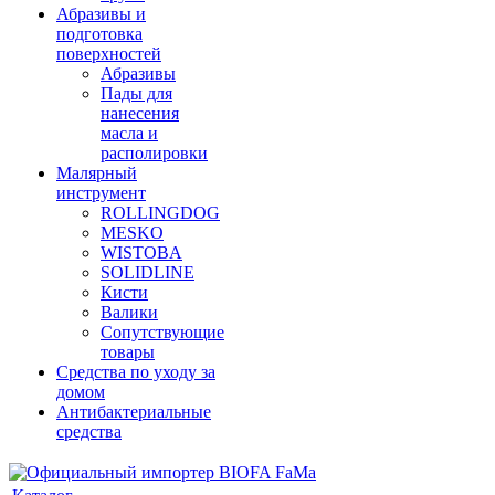
Абразивы и
подготовка
поверхностей
Абразивы
Пады для
нанесения
масла и
располировки
Малярный
инструмент
ROLLINGDOG
MESKO
WISTOBA
SOLIDLINE
Кисти
Валики
Сопутствующие
товары
Средства по уходу за
домом
Антибактериальные
средства