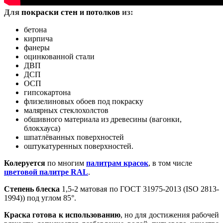
Д
ля
покраски стен
из:
и потолков
бетона
кирпича
фанеры
оцинкованной стали
ДВП
ДСП
ОСП
гипсокартона
флизелиновых обоев под покраску
малярных стеклохолстов
обшивного материала из древесины (вагонки,
блокхауса)
шпатлёванных поверхностей
оштукатуренных поверхностей.
Колеруется
по многим
палитрам красок
, в том числе
цветовой палитре RAL
.
Степень блеска
1,5-2 матовая по ГОСТ 31975-2013 (ISO 2813-
1994)) под углом 85°.
Краска готова к использованию
, но для достижения рабочей