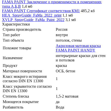
FAMA PAINT Заключение о применимости в помещениях
типа А,Б,В
1,4 мб
FAMA PAINT Сертификат соответствия КМ1
485,2 кб
HEA_SprayGuide_FaMa_2022_print
1,1 мб
XVLP_SprayGuide_FaMa_Paint_2022
3,1 мб
Характеристики
Страна производитель
Россия
Тип работ
внутри
Тип объекта
потолок, стены
Акриловая матовая краска
Похожие товары
FAMA PAINT HANDY
интерьерные краски для стен
Назначение
и потолков
Продукт
краска
Материал поверхности
ОСБ, бетон
Класс мокрого истирания
1
согласно DIN EN 13300
Класс укрывитости согласно
1
DIN EN 13300
Степень блеска
1,5-2 матовая
Моющееся покрытие
да
Разбавитель
Вода