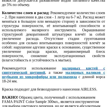
вязкости допускается разбавление водой питьевого качества
до 5% по объему.
Количество слоев и расход
: Рекомендуемое количество слоев
– 2. При нанесении в два слоя - 1 литр на 6-7 м2. Расход может
меняться в большую или меньшую сторону в зависимости от
структуры поверхности, её впитывающей способности и
используемого малярного инструмента. Окрашивание
структурной декоративной штукатурки влечёт за собой
увеличение расхода. Отсутствие стадии грунтования
особенно для сильно впитывающих поверхностей влечёт за
собой: нарушение адгезии краски к основанию, существенное
увеличение расхода краски, неравномерный блеск
поверхности, снижение эксплуатационных свойств
(влагостойкость и устойчивость к мытью).
Рекомендуется использование
малярных кистей с
синтетической щетиной
, а также
малярных валиков с
шубками из микрофибры или полиамида
с длиной ворса
18-24 мм.
Краска подходит для безвоздушного нанесения AIRLESS.
ВАЖНО!
Образец цвета, полученный с использованием
FAMA PAINT Color Sample 300мл., является инструментом
для выбора цветового решения, но не является абсолютным