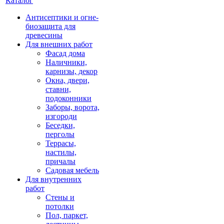
Каталог
Антисептики и огне-
биозащита для
древесины
Для внешних работ
Фасад дома
Наличники,
карнизы, декор
Окна, двери,
ставни,
подоконники
Заборы, ворота,
изгороди
Беседки,
перголы
Террасы,
настилы,
причалы
Садовая мебель
Для внутренних
работ
Стены и
потолки
Пол, паркет,