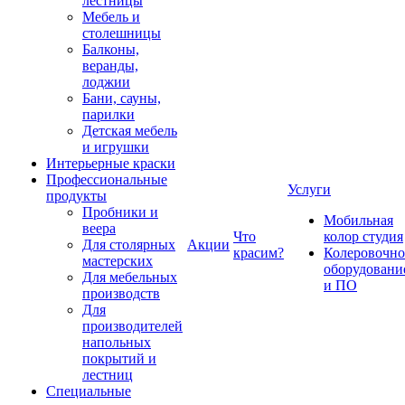
лестницы
Мебель и
столешницы
Балконы,
веранды,
лоджии
Бани, сауны,
парилки
Детская мебель
и игрушки
Интерьерные краски
Профессиональные
Услуги
продукты
Пробники и
Мобильная
веера
Что
колор студия
Для столярных
Акции
красим?
Колеровочно
мастерских
оборудовани
Для мебельных
и ПО
производств
Для
производителей
напольных
покрытий и
лестниц
Специальные