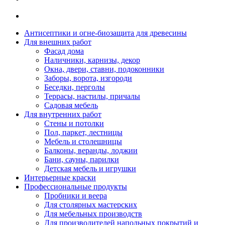
Антисептики и огне-биозащита для древесины
Для внешних работ
Фасад дома
Наличники, карнизы, декор
Окна, двери, ставни, подоконники
Заборы, ворота, изгороди
Беседки, перголы
Террасы, настилы, причалы
Садовая мебель
Для внутренних работ
Стены и потолки
Пол, паркет, лестницы
Мебель и столешницы
Балконы, веранды, лоджии
Бани, сауны, парилки
Детская мебель и игрушки
Интерьерные краски
Профессиональные продукты
Пробники и веера
Для столярных мастерских
Для мебельных производств
Для производителей напольных покрытий и