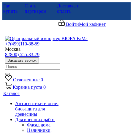
Где
Стать
Доставка и
купить
партнером
оплата
Войти
Мой кабинет
+7(499)110-88-59
Москва
8 (800) 555-33-79
Заказать звонок
Отложенные
0
Корзина
пуста
0
Каталог
Антисептики и огне-
биозащита для
древесины
Для внешних работ
Фасад дома
Наличники,