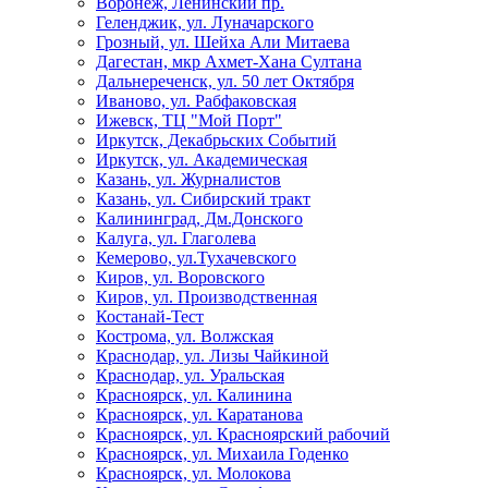
Воронеж, Ленинский пр.
Геленджик, ул. Луначарского
Грозный, ул. Шейха Али Митаева
Дагестан, мкр Ахмет-Хана Султана
Дальнереченск, ул. 50 лет Октября
Иваново, ул. Рабфаковская
Ижевск, ТЦ "Мой Порт"
Иркутск, Декабрьских Событий
Иркутск, ул. Академическая
Казань, ул. Журналистов
Казань, ул. Сибирский тракт
Калининград, Дм.Донского
Калуга, ул. Глаголева
Кемерово, ул.Тухачевского
Киров, ул. Воровского
Киров, ул. Производственная
Костанай-Тест
Кострома, ул. Волжская
Краснодар, ул. Лизы Чайкиной
Краснодар, ул. Уральская
Красноярск, ул. Калинина
Красноярск, ул. Каратанова
Красноярск, ул. Красноярский рабочий
Красноярск, ул. Михаила Годенко
Красноярск, ул. Молокова