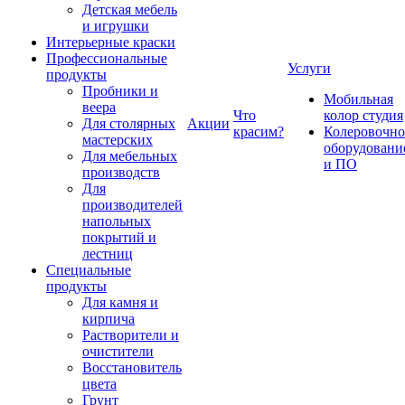
Детская мебель
и игрушки
Интерьерные краски
Профессиональные
Услуги
продукты
Пробники и
Мобильная
веера
Что
колор студия
Для столярных
Акции
красим?
Колеровочно
мастерских
оборудовани
Для мебельных
и ПО
производств
Для
производителей
напольных
покрытий и
лестниц
Специальные
продукты
Для камня и
кирпича
Растворители и
очистители
Восстановитель
цвета
Грунт