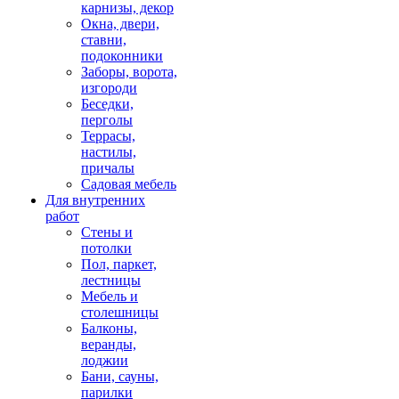
карнизы, декор
Окна, двери,
ставни,
подоконники
Заборы, ворота,
изгороди
Беседки,
перголы
Террасы,
настилы,
причалы
Садовая мебель
Для внутренних
работ
Стены и
потолки
Пол, паркет,
лестницы
Мебель и
столешницы
Балконы,
веранды,
лоджии
Бани, сауны,
парилки