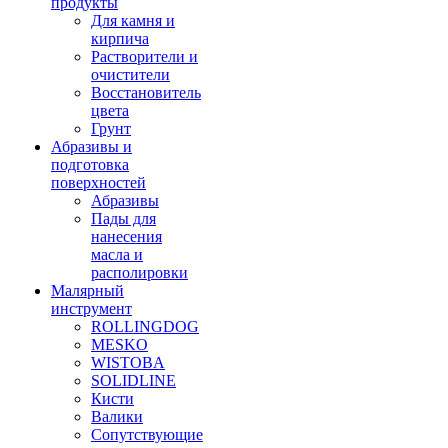
продукты
Для камня и
кирпича
Растворители и
очистители
Восстановитель
цвета
Грунт
Абразивы и
подготовка
поверхностей
Абразивы
Пады для
нанесения
масла и
располировки
Малярный
инструмент
ROLLINGDOG
MESKO
WISTOBA
SOLIDLINE
Кисти
Валики
Сопутствующие