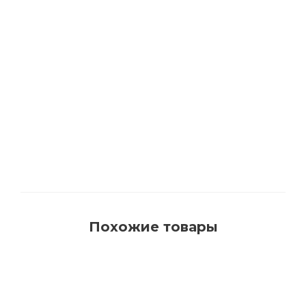
1540 Кисть для красок на водной основе с
синтетическим ворсом AquaProfi
Много
Похожие товары
РЕКОМЕНДУЕМ