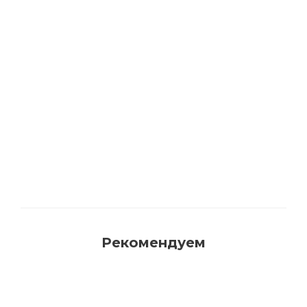
Акриловая матовая краска FAMA PAINT
HANDY
Много
Рекомендуем