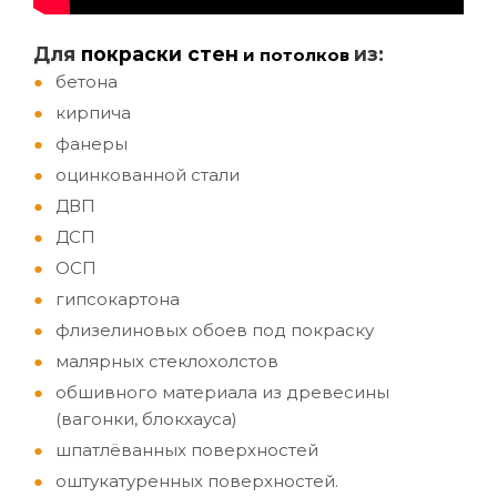
Д
ля
покраски стен
из:
и потолков
бетона
кирпича
фанеры
оцинкованной стали
ДВП
ДСП
ОСП
гипсокартона
флизелиновых обоев под покраску
малярных стеклохолстов
обшивного материала из древесины
(вагонки, блокхауса)
шпатлёванных поверхностей
оштукатуренных поверхностей.