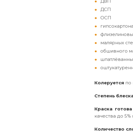
ДВП
ДСП
ОСП
гипсокартон
флизелиновы
малярных сте
обшивного ма
шпатлёванны
оштукатуренн
Колеруется
по
Степень блеск
Краска готова
качества до 5% 
Количество сл