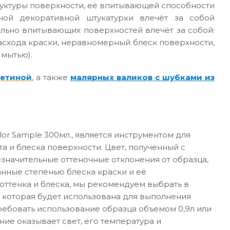
руктуры поверхности, её впитывающей способности
ной декоративной штукатурки влечёт за собой
ильно впитывающих поверхностей влечёт за собой:
асхода краски, неравномерный блеск поверхности,
 мытью).
щетиной
, а также
малярных валиков с шубками из
or Sample 300мл., является инструментом для
а и блеска поверхности. Цвет, полученный с
значительные оттеночные отклонения от образца,
анные степенью блеска краски и её
ттенка и блеска, мы рекомендуем выбрать в
 которая будет использована для выполнения
требовать использование образца объемом 0,9л или
ние оказывает свет, его температура и