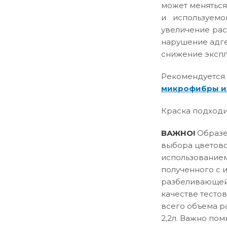
может меняться
и используемо
увеличение рас
нарушение адге
снижение эксплу
Рекомендуется
микрофибры и
Краска подходи
ВАЖНО!
Образец
выбора цветово
использованием
полученного с 
разбеливающей 
качестве тесто
всего объема р
2,2л. Важно пом