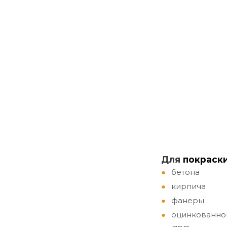
Д
ля
покраск
бетона
кирпича
фанеры
оцинкованно