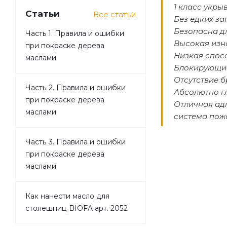
1 класс укры
Статьи
Все статьи
Без едких за
Безопасна д
Часть 1. Правила и ошибки
Высокая изн
при покраске дерева
Низкая спос
маслами
Блокирующие
Отсутствие б
Часть 2. Правила и ошибки
Абсолютно г
при покраске дерева
Отличная ад
маслами
система пож
Часть 3. Правила и ошибки
при покраске дерева
маслами
Как нанести масло для
столешниц BIOFA арт. 2052