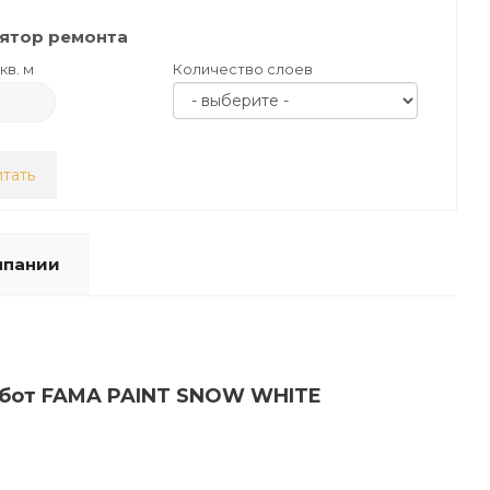
ятор ремонта
кв. м
Количество слоев
тать
мпании
работ FAMA PAINT SNOW WHITE