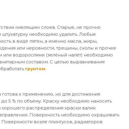
ствии «мелящих» слоев. Старые, не прочно
 штукатурку необходимо удалить. Любые
ость в виде пятен, а именно масла, жиры,
дения или неровности, трещины, сколы и прочее
м или водорослями (зелёный налёт) необходимо
санитарным составом. С целью выравнивания
обработать
грунтом
.
 готова к применению, но для достижения
 до 5 % по объёму. Краску необходимо наносить
я хорошего распределения краски валик
направлении. Поверхность необходимо окрашивать
. Поверхности возле плинтусов, радиаторов
.