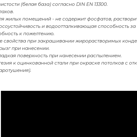
вистости (белая база) согласно DIN EN 13300.
пахов.
ля жилых помещений - не содержит фосфатов, раствори
осоустойчивость и водоотталкивающая способность за 
обность к пожелтению.
 свойства при закрашивании жирорастворимых конден
рызг при нанесении.
ладкая поверхность при нанесении распылением.
гезия к оцинкованной стали при окраске потолков с о
аротушения).