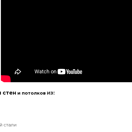
и стен
из:
и потолков
й стали