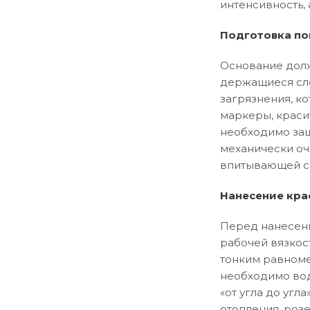
интенсивность, 
Подготовка по
Основание долж
держащиеся сло
загрязнения, ко
маркеры, краси
необходимо заш
механически оч
впитывающей сп
Нанесение кра
Перед нанесени
рабочей вязкос
тонким равноме
необходимо вод
«от угла до уг
отопления, розе