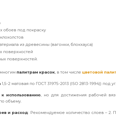
а
х обоев под покраску
клохолстов
териала из древесины (вагонки, блокхауса)
х поверхностей
ых поверхностей.
 многим
палитрам красок
, в том числе
цветовой пали
а
1,5-2 матовая по ГОСТ 31975-2013 (ISO 2813-1994)) под уг
 к использованию
, но для достижения рабочей вяз
по объему.
оев и расход
: Рекомендуемое количество слоев – 2. П