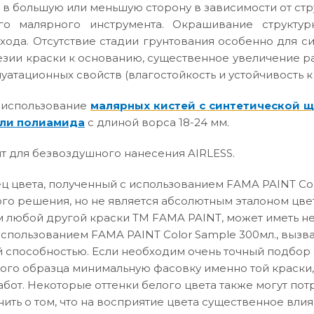
 в большую или меньшую сторону в зависимости от ст
го малярного инструмента. Окрашивание структур
хода. Отсутствие стадии грунтования особенно для с
зии краски к основанию, существенное увеличение р
атационных свойств (влагостойкость и устойчивость к
 использование
малярных кистей с синтетической 
ли полиамида
с длиной ворса 18-24 мм.
т для безвоздушного нанесения AIRLESS.
 цвета, полученный с использованием FAMA PAINT Col
го решения, но не является абсолютным эталоном цвет
 любой другой краски ТМ FAMA PAINT, может иметь не
использованием FAMA PAINT Color Sample 300мл., вызв
способностью. Если необходим очень точный подбор о
вого образца минимальную фасовку именно той краски,
абот. Некоторые оттенки белого цвета также могут по
нить о том, что на восприятие цвета существенное влия