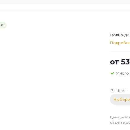
ЕМ
Водно-дис
Подробн
от
53
Много
Цвет
?
Выбери
Цена дейст
от цен в р