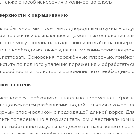
а также способ нанесения и количество слоев.
верхности к окрашиванию
:
но быть чистым, прочным, однородным и сухим в отсут
и краски или осыпающиеся цементные основания или
торые могут повлиять на адгезию или выйти на поверхн
тели необходимо также удалить. Механические повреж
патлевать. Основания, поражённые плесенью, грибко
истить до полного удаления поражения и обработать 
особности и пористости основания, его необходимо 
ски на стены
:
ем краску необходимо тщательно перемешать. Краска
ти допускается разбавление водой питьевого качества
рным слоем валиком с подходящей длиной ворса. Дл
ить попеременно в горизонтальном и вертикальном 
ла» во избежание визуальных дефектов наложения слоев
ток, а также углы необходимо сначала окрасить кистью