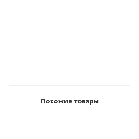
1540 Кисть для красок на водной основе с
синтетическим ворсом AquaProfi
Много
Похожие товары
РЕКОМЕНДУЕМ