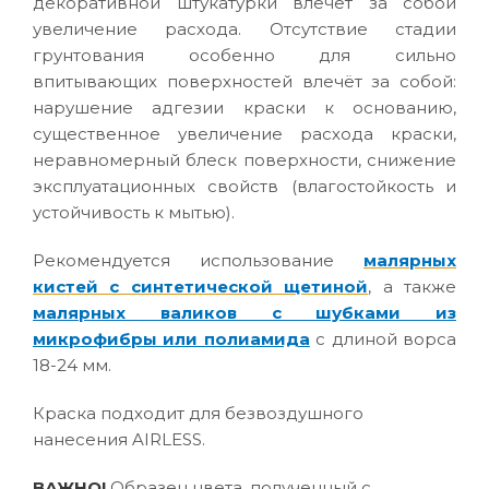
декоративной штукатурки влечёт за собой
увеличение расхода. Отсутствие стадии
грунтования особенно для сильно
впитывающих поверхностей влечёт за собой:
нарушение адгезии краски к основанию,
существенное увеличение расхода краски,
неравномерный блеск поверхности, снижение
эксплуатационных свойств (влагостойкость и
устойчивость к мытью).
Рекомендуется использование
малярных
кистей с синтетической щетиной
, а также
малярных валиков с шубками из
микрофибры или полиамида
с длиной ворса
18-24 мм.
Краска подходит для безвоздушного
нанесения AIRLESS.
ВАЖНО!
Образец цвета, полученный с