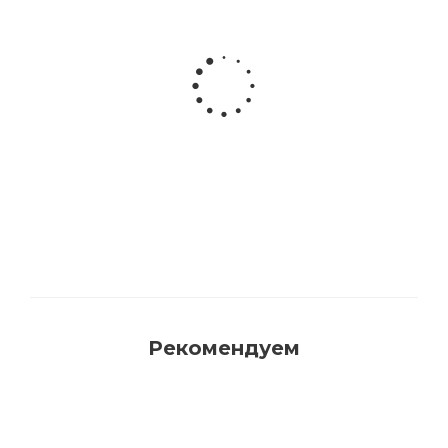
Акриловая матовая краска FAMA PAINT
HANDY
Много
Рекомендуем