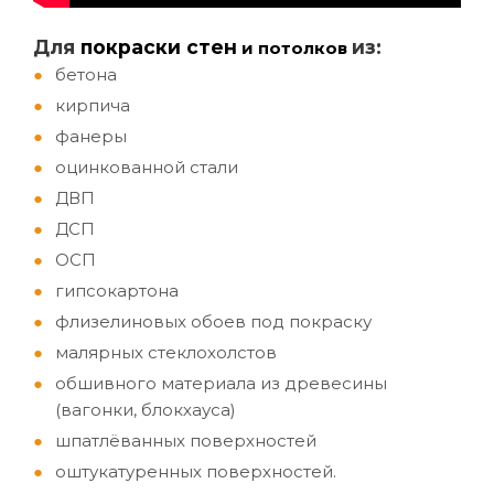
Д
ля
покраски стен
из:
и потолков
бетона
кирпича
фанеры
оцинкованной стали
ДВП
ДСП
ОСП
гипсокартона
флизелиновых обоев под покраску
малярных стеклохолстов
обшивного материала из древесины
(вагонки, блокхауса)
шпатлёванных поверхностей
оштукатуренных поверхностей.