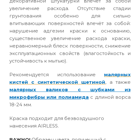
декоративной штукатурки влечёт за собой
увеличение расхода. Отсутствие стадии
грунтования особенно для сильно
впитывающих поверхностей влечёт за собой:
нарушение адгезии краски к основанию,
существенное увеличение расхода краски,
неравномерный блеск поверхности, снижение
эксплуатационных свойств (влагостойкость и
устойчивость к мытью).
Рекомендуется использование
малярных
кистей с синтетической щетиной
, а также
малярных валиков с шубками из
микрофибры или полиамида
с длиной ворса
18-24 мм.
Краска подходит для безвоздушного
нанесения AIRLESS.
ВАЖНО!
Образец цвета, полученный с