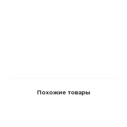
1540 Кисть для красок на водной основе с
синтетическим ворсом AquaProfi
Много
Похожие товары
РЕКОМЕНДУЕМ