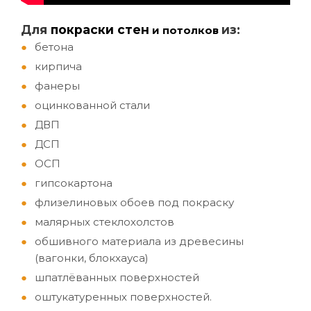
Д
ля
покраски стен
из:
и потолков
бетона
кирпича
фанеры
оцинкованной стали
ДВП
ДСП
ОСП
гипсокартона
флизелиновых обоев под покраску
малярных стеклохолстов
обшивного материала из древесины
(вагонки, блокхауса)
шпатлёванных поверхностей
оштукатуренных поверхностей.