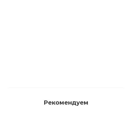
Акриловая матовая краска FAMA PAINT
HANDY
Много
Рекомендуем