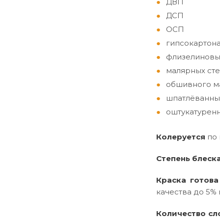
ДВП
ДСП
ОСП
гипсокартон
флизелиновы
малярных сте
обшивного ма
шпатлёванны
оштукатуренн
Колеруется
по
Степень блеск
Краска готова
качества до 5% 
Количество сл