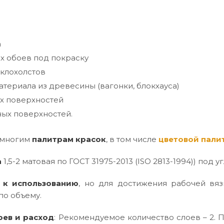
а
х обоев под покраску
клохолстов
териала из древесины (вагонки, блокхауса)
х поверхностей
ых поверхностей.
 многим
палитрам красок
, в том числе
цветовой пали
а
1,5-2 матовая по ГОСТ 31975-2013 (ISO 2813-1994)) под уг
 к использованию
, но для достижения рабочей вяз
по объему.
оев и расход
: Рекомендуемое количество слоев – 2. П