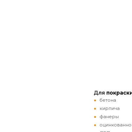
Д
ля
покраск
бетона
кирпича
фанеры
оцинкованно