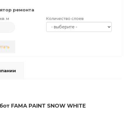
ятор ремонта
кв. м
Количество слоев
тать
мпании
работ FAMA PAINT SNOW WHITE