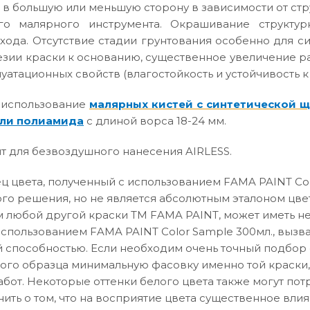
 в большую или меньшую сторону в зависимости от ст
го малярного инструмента. Окрашивание структур
хода. Отсутствие стадии грунтования особенно для с
зии краски к основанию, существенное увеличение р
атационных свойств (влагостойкость и устойчивость к
 использование
малярных кистей с синтетической 
ли полиамида
с длиной ворса 18-24 мм.
т для безвоздушного нанесения AIRLESS.
 цвета, полученный с использованием FAMA PAINT Col
го решения, но не является абсолютным эталоном цвет
 любой другой краски ТМ FAMA PAINT, может иметь не
использованием FAMA PAINT Color Sample 300мл., вызв
способностью. Если необходим очень точный подбор о
вого образца минимальную фасовку именно той краски,
абот. Некоторые оттенки белого цвета также могут по
нить о том, что на восприятие цвета существенное влия