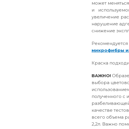
может меняться
и используемо
увеличение рас
нарушение адге
снижение эксплу
Рекомендуется
микрофибры и
Краска подходи
ВАЖНО!
Образец
выбора цветово
использованием
полученного с 
разбеливающей 
качестве тесто
всего объема р
2,2л. Важно пом