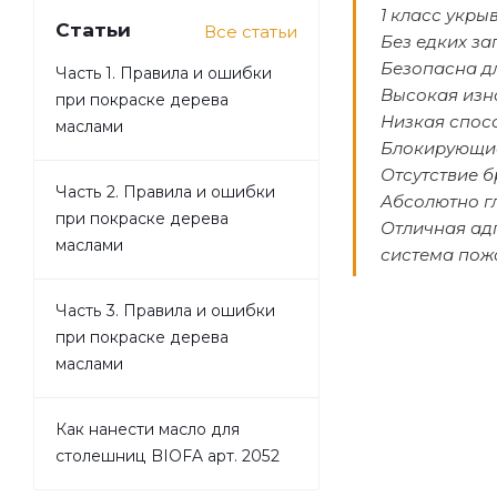
1 класс укры
Статьи
Все статьи
Без едких за
Безопасна д
Часть 1. Правила и ошибки
Высокая изн
при покраске дерева
Низкая спос
маслами
Блокирующие
Отсутствие б
Часть 2. Правила и ошибки
Абсолютно г
при покраске дерева
Отличная ад
маслами
система пож
Часть 3. Правила и ошибки
при покраске дерева
маслами
Как нанести масло для
столешниц BIOFA арт. 2052