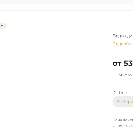
ЕМ
Водно-дис
Подробн
от
53
Много
Цвет
?
Выбери
Цена дейст
от цен в р