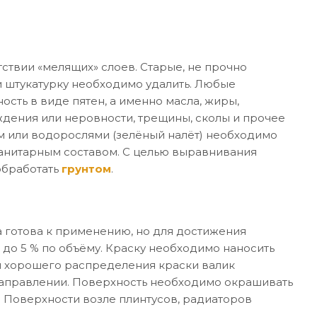
ствии «мелящих» слоев. Старые, не прочно
 штукатурку необходимо удалить. Любые
ость в виде пятен, а именно масла, жиры,
дения или неровности, трещины, сколы и прочее
м или водорослями (зелёный налёт) необходимо
санитарным составом. С целью выравнивания
обработать
грунтом
.
 готова к применению, но для достижения
 до 5 % по объёму. Краску необходимо наносить
я хорошего распределения краски валик
направлении. Поверхность необходимо окрашивать
. Поверхности возле плинтусов, радиаторов
.