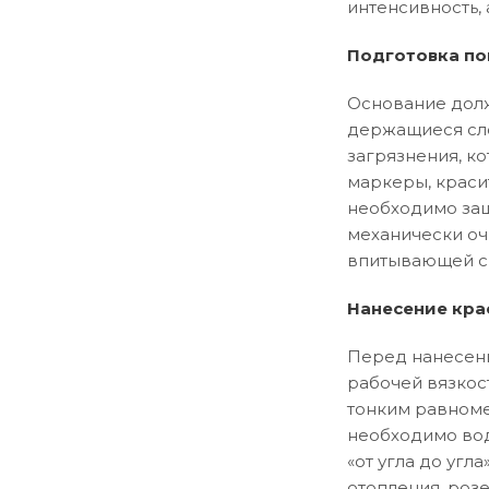
интенсивность, 
Подготовка по
Основание долж
держащиеся сло
загрязнения, ко
маркеры, краси
необходимо заш
механически оч
впитывающей сп
Нанесение кра
Перед нанесени
рабочей вязкос
тонким равноме
необходимо вод
«от угла до уг
отопления, розе