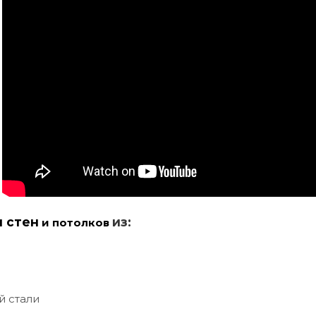
и стен
из:
и потолков
й стали