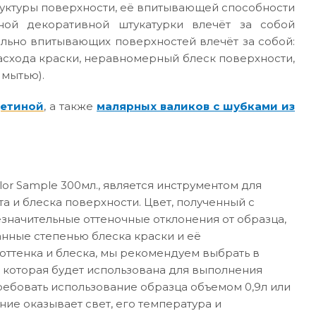
руктуры поверхности, её впитывающей способности
ной декоративной штукатурки влечёт за собой
ильно впитывающих поверхностей влечёт за собой:
асхода краски, неравномерный блеск поверхности,
 мытью).
щетиной
, а также
малярных валиков с шубками из
or Sample 300мл., является инструментом для
а и блеска поверхности. Цвет, полученный с
значительные оттеночные отклонения от образца,
анные степенью блеска краски и её
ттенка и блеска, мы рекомендуем выбрать в
 которая будет использована для выполнения
требовать использование образца объемом 0,9л или
ние оказывает свет, его температура и