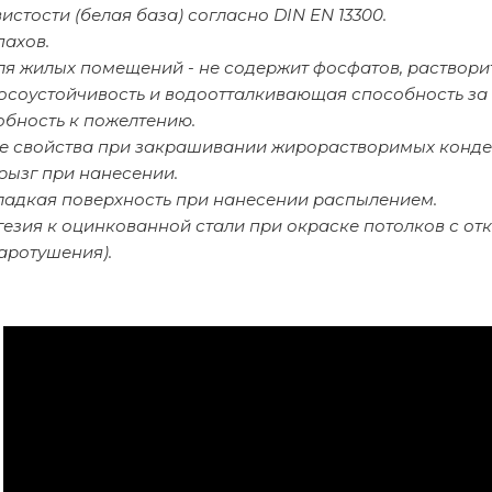
вистости (белая база) согласно DIN EN 13300.
пахов.
ля жилых помещений - не содержит фосфатов, раствори
осоустойчивость и водоотталкивающая способность за 
обность к пожелтению.
 свойства при закрашивании жирорастворимых конден
рызг при нанесении.
ладкая поверхность при нанесении распылением.
гезия к оцинкованной стали при окраске потолков с о
аротушения).