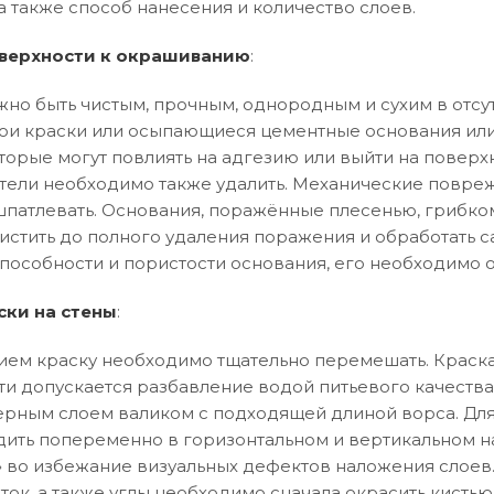
а также способ нанесения и количество слоев.
верхности к окрашиванию
:
но быть чистым, прочным, однородным и сухим в отсут
и краски или осыпающиеся цементные основания или
торые могут повлиять на адгезию или выйти на поверхн
тели необходимо также удалить. Механические повреж
патлевать. Основания, поражённые плесенью, грибко
истить до полного удаления поражения и обработать 
особности и пористости основания, его необходимо 
ски на стены
:
ем краску необходимо тщательно перемешать. Краска
ти допускается разбавление водой питьевого качества
рным слоем валиком с подходящей длиной ворса. Дл
ить попеременно в горизонтальном и вертикальном 
ла» во избежание визуальных дефектов наложения слоев
ток, а также углы необходимо сначала окрасить кистью